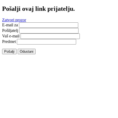
Pošalji ovaj link prijatelju.
Zatvori prozor
E-mail za
Pošiljatelj
Vaš e-mail
Predmet
Pošalji
Odustani