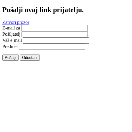
Pošalji ovaj link prijatelju.
Zatvori prozor
E-mail za
Pošiljatelj
Vaš e-mail
Predmet
Pošalji
Odustani