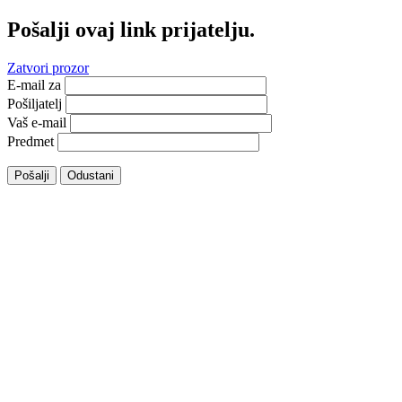
Pošalji ovaj link prijatelju.
Zatvori prozor
E-mail za
Pošiljatelj
Vaš e-mail
Predmet
Pošalji
Odustani