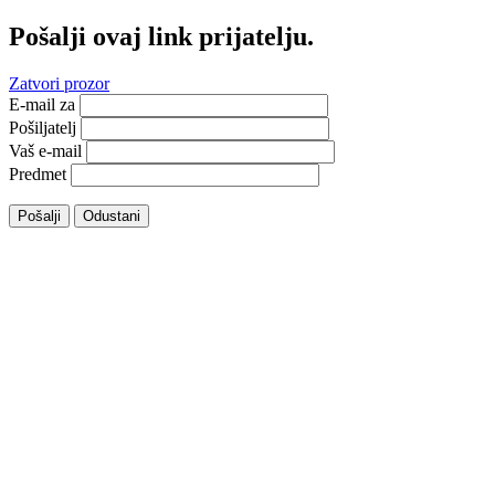
Pošalji ovaj link prijatelju.
Zatvori prozor
E-mail za
Pošiljatelj
Vaš e-mail
Predmet
Pošalji
Odustani