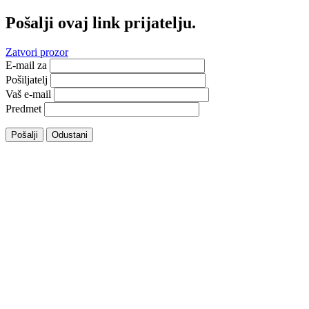
Pošalji ovaj link prijatelju.
Zatvori prozor
E-mail za
Pošiljatelj
Vaš e-mail
Predmet
Pošalji
Odustani