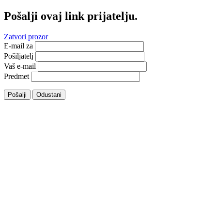
Pošalji ovaj link prijatelju.
Zatvori prozor
E-mail za
Pošiljatelj
Vaš e-mail
Predmet
Pošalji
Odustani