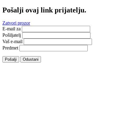
Pošalji ovaj link prijatelju.
Zatvori prozor
E-mail za
Pošiljatelj
Vaš e-mail
Predmet
Pošalji
Odustani