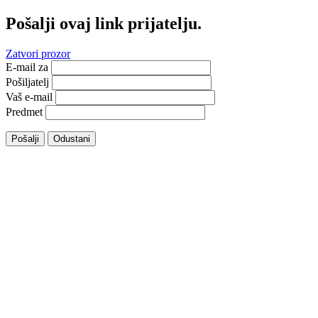
Pošalji ovaj link prijatelju.
Zatvori prozor
E-mail za
Pošiljatelj
Vaš e-mail
Predmet
Pošalji
Odustani