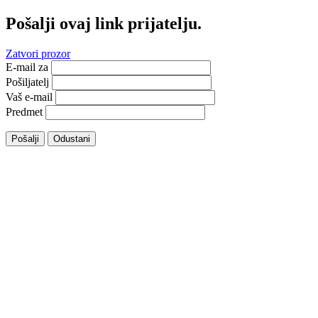
Pošalji ovaj link prijatelju.
Zatvori prozor
E-mail za
Pošiljatelj
Vaš e-mail
Predmet
Pošalji
Odustani