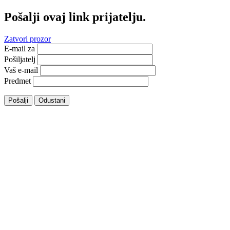
Pošalji ovaj link prijatelju.
Zatvori prozor
E-mail za
Pošiljatelj
Vaš e-mail
Predmet
Pošalji
Odustani