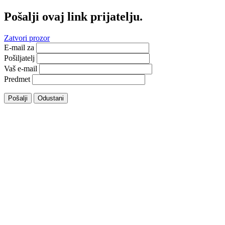
Pošalji ovaj link prijatelju.
Zatvori prozor
E-mail za
Pošiljatelj
Vaš e-mail
Predmet
Pošalji
Odustani