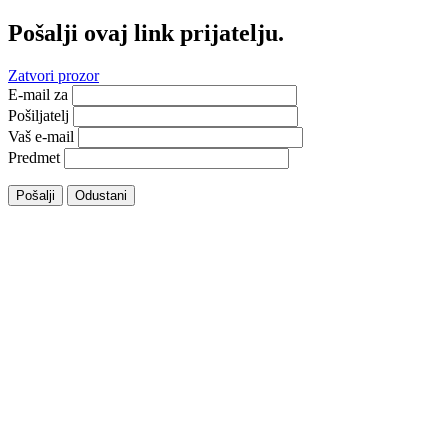
Pošalji ovaj link prijatelju.
Zatvori prozor
E-mail za
Pošiljatelj
Vaš e-mail
Predmet
Pošalji
Odustani