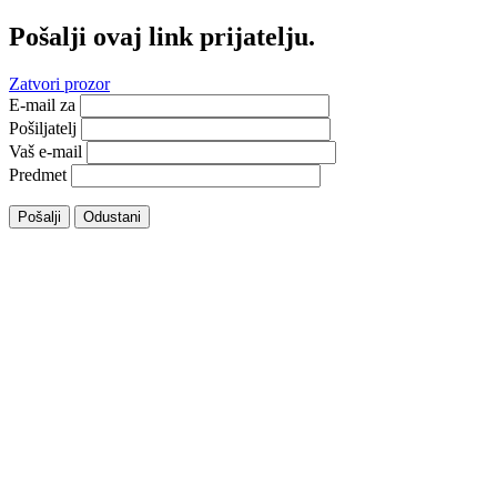
Pošalji ovaj link prijatelju.
Zatvori prozor
E-mail za
Pošiljatelj
Vaš e-mail
Predmet
Pošalji
Odustani