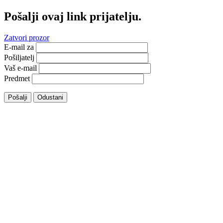
Pošalji ovaj link prijatelju.
Zatvori prozor
E-mail za
Pošiljatelj
Vaš e-mail
Predmet
Pošalji
Odustani