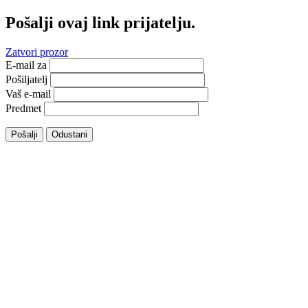
Pošalji ovaj link prijatelju.
Zatvori prozor
E-mail za
Pošiljatelj
Vaš e-mail
Predmet
Pošalji
Odustani