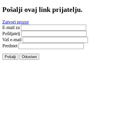
Pošalji ovaj link prijatelju.
Zatvori prozor
E-mail za
Pošiljatelj
Vaš e-mail
Predmet
Pošalji
Odustani