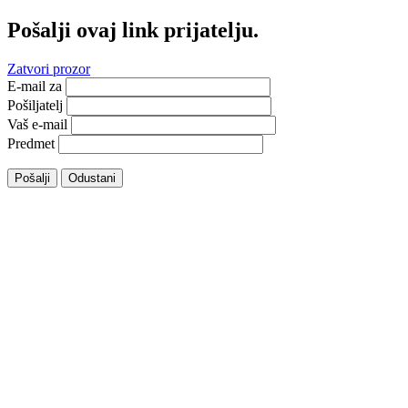
Pošalji ovaj link prijatelju.
Zatvori prozor
E-mail za
Pošiljatelj
Vaš e-mail
Predmet
Pošalji
Odustani