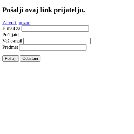
Pošalji ovaj link prijatelju.
Zatvori prozor
E-mail za
Pošiljatelj
Vaš e-mail
Predmet
Pošalji
Odustani