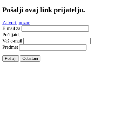
Pošalji ovaj link prijatelju.
Zatvori prozor
E-mail za
Pošiljatelj
Vaš e-mail
Predmet
Pošalji
Odustani