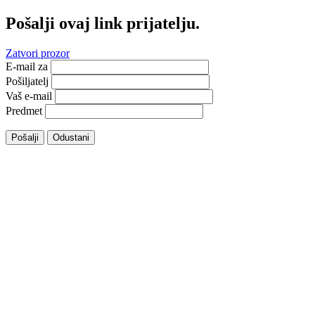
Pošalji ovaj link prijatelju.
Zatvori prozor
E-mail za
Pošiljatelj
Vaš e-mail
Predmet
Pošalji
Odustani