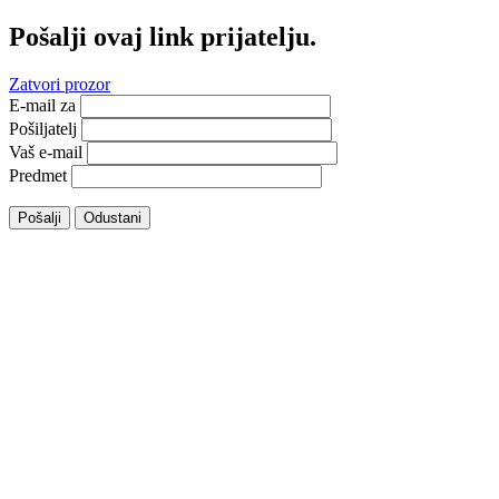
Pošalji ovaj link prijatelju.
Zatvori prozor
E-mail za
Pošiljatelj
Vaš e-mail
Predmet
Pošalji
Odustani