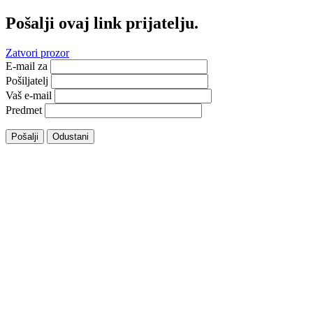
Pošalji ovaj link prijatelju.
Zatvori prozor
E-mail za
Pošiljatelj
Vaš e-mail
Predmet
Pošalji
Odustani