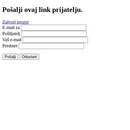
Pošalji ovaj link prijatelju.
Zatvori prozor
E-mail za
Pošiljatelj
Vaš e-mail
Predmet
Pošalji
Odustani