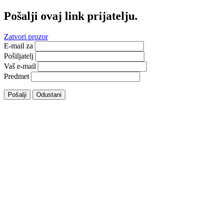
Pošalji ovaj link prijatelju.
Zatvori prozor
E-mail za
Pošiljatelj
Vaš e-mail
Predmet
Pošalji
Odustani