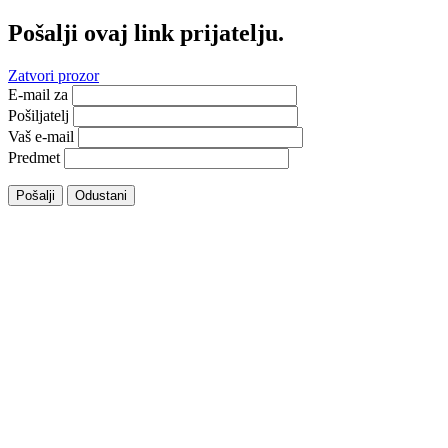
Pošalji ovaj link prijatelju.
Zatvori prozor
E-mail za
Pošiljatelj
Vaš e-mail
Predmet
Pošalji
Odustani