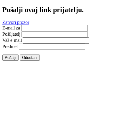
Pošalji ovaj link prijatelju.
Zatvori prozor
E-mail za
Pošiljatelj
Vaš e-mail
Predmet
Pošalji
Odustani