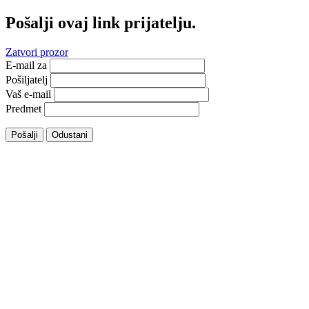
Pošalji ovaj link prijatelju.
Zatvori prozor
E-mail za
Pošiljatelj
Vaš e-mail
Predmet
Pošalji
Odustani