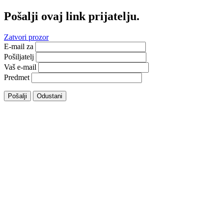
Pošalji ovaj link prijatelju.
Zatvori prozor
E-mail za
Pošiljatelj
Vaš e-mail
Predmet
Pošalji
Odustani