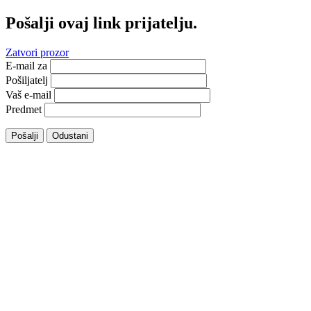
Pošalji ovaj link prijatelju.
Zatvori prozor
E-mail za
Pošiljatelj
Vaš e-mail
Predmet
Pošalji
Odustani