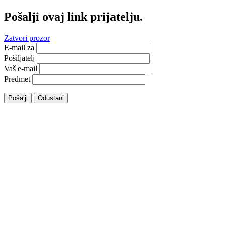
Pošalji ovaj link prijatelju.
Zatvori prozor
E-mail za
Pošiljatelj
Vaš e-mail
Predmet
Pošalji
Odustani