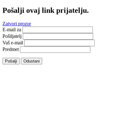
Pošalji ovaj link prijatelju.
Zatvori prozor
E-mail za
Pošiljatelj
Vaš e-mail
Predmet
Pošalji
Odustani