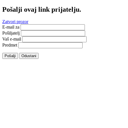
Pošalji ovaj link prijatelju.
Zatvori prozor
E-mail za
Pošiljatelj
Vaš e-mail
Predmet
Pošalji
Odustani