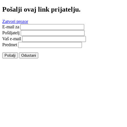
Pošalji ovaj link prijatelju.
Zatvori prozor
E-mail za
Pošiljatelj
Vaš e-mail
Predmet
Pošalji
Odustani