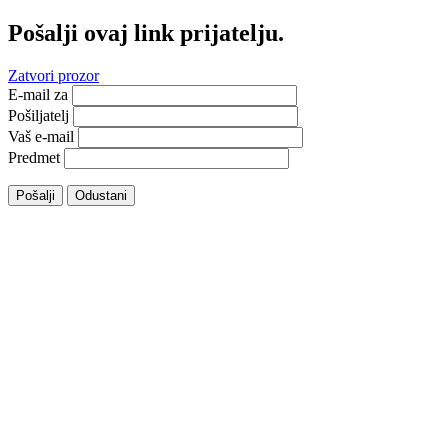
Pošalji ovaj link prijatelju.
Zatvori prozor
E-mail za
Pošiljatelj
Vaš e-mail
Predmet
Pošalji
Odustani