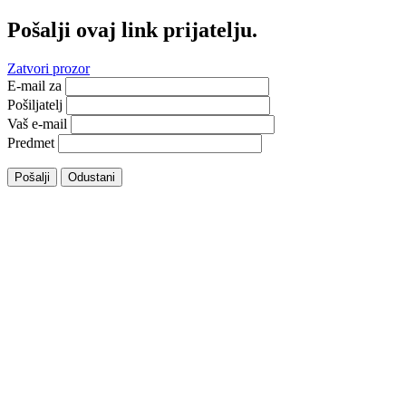
Pošalji ovaj link prijatelju.
Zatvori prozor
E-mail za
Pošiljatelj
Vaš e-mail
Predmet
Pošalji
Odustani