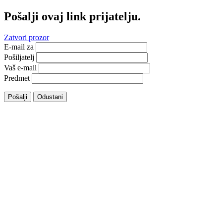
Pošalji ovaj link prijatelju.
Zatvori prozor
E-mail za
Pošiljatelj
Vaš e-mail
Predmet
Pošalji
Odustani