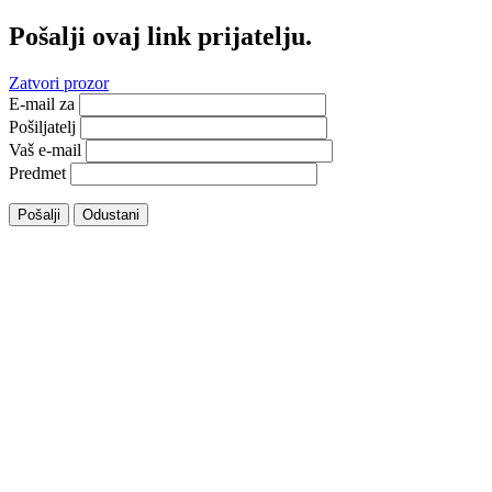
Pošalji ovaj link prijatelju.
Zatvori prozor
E-mail za
Pošiljatelj
Vaš e-mail
Predmet
Pošalji
Odustani