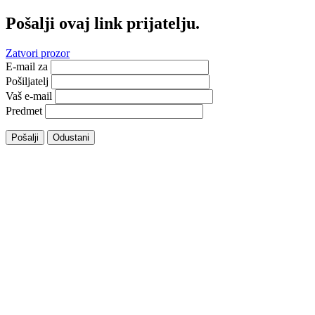
Pošalji ovaj link prijatelju.
Zatvori prozor
E-mail za
Pošiljatelj
Vaš e-mail
Predmet
Pošalji
Odustani