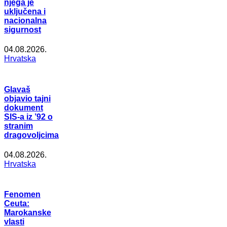
njega je
uključena i
nacionalna
sigurnost
04.08.2026.
Hrvatska
Glavaš
objavio tajni
dokument
SIS-a iz ’92 o
stranim
dragovoljcima
04.08.2026.
Hrvatska
Fenomen
Ceuta:
Marokanske
vlasti