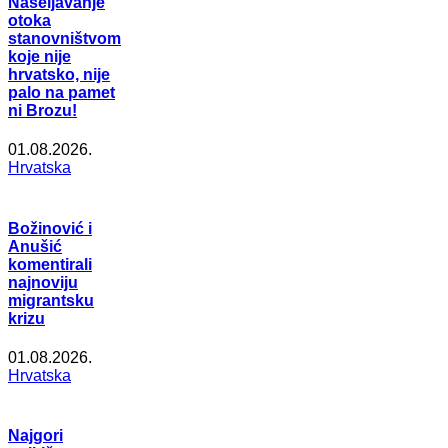
Naseljavanje
otoka
stanovništvom
koje nije
hrvatsko, nije
palo na pamet
ni Brozu!
01.08.2026.
Hrvatska
Božinović i
Anušić
komentirali
najnoviju
migrantsku
krizu
01.08.2026.
Hrvatska
Najgori