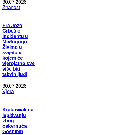
30.07.2026.
Znanost
Fra Jozo
Grbeš o
incidentu u
Međugorju:
Živimo u
svijetu u
kojem će
vjerojatno sve
više biti
takvih ljudi
30.07.2026.
Vjera
Krakowiak na
ispitivanju
zbog
oskvrnuća
Gospinih