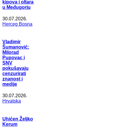
kipova i oltara
u Međugorju
30.07.2026.
Herceg Bosna
Vladimir
Šumanović:
Milorad
Pupovac i
SNV
pokušavaju
cenzurirati
znanost i
medije
30.07.2026.
Hrvatska
Uhićen Željko
Kerum