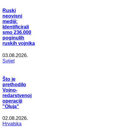
Ruski
neovisni
mediji:
Identificirali
smo 236.000
poginulih
ruskih vojnika
03.08.2026.
Svijet
Što je
prethodilo
Vojno-
redarstvenoj
operaciji
"Oluja"
02.08.2026.
Hrvatska