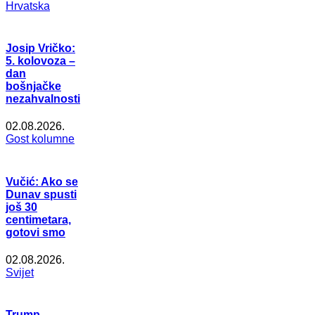
Hrvatska
Josip Vričko:
5. kolovoza –
dan
bošnjačke
nezahvalnosti
02.08.2026.
Gost kolumne
Vučić: Ako se
Dunav spusti
još 30
centimetara,
gotovi smo
02.08.2026.
Svijet
Trump