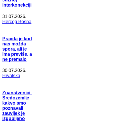
interkonekciji
31.07.2026.
Herceg Bosna
Pravda je kod
nas možda
spora, ali je
ima previše, a
ne premalo
30.07.2026.
Hrvatska
Znanstvenici:
Sredozemlje
kakvo smo
poznavali
zauvijek je
izgubljeno