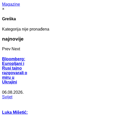
Magazine
×
Greška
Kategorija nije pronađena
najnovije
Prev
Next
Bloomberg:
Europljani i
Rusi tajno
razgovarali o
miru u
Ukrajini
06.08.2026.
Svijet
Luka Mišetić: