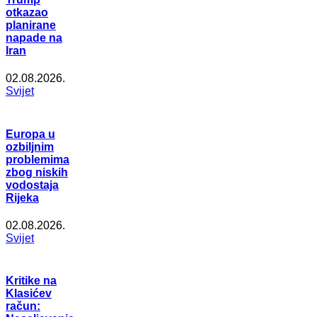
otkazao
planirane
napade na
Iran
02.08.2026.
Svijet
Europa u
ozbiljnim
problemima
zbog niskih
vodostaja
Rijeka
02.08.2026.
Svijet
Kritike na
Klasićev
račun: