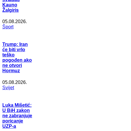
Kauno
Žalgiris
05.08.2026.
Šport
Trump: Iran
će biti vrlo
teško
pogođen ako
ne otvori
Hormuz
05.08.2026.
Svijet
Luka Mišetić:
U BiH zakon
ne zabranjuje
poricanje
UZP-a