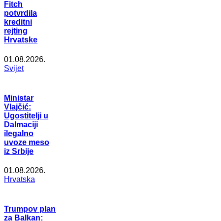
Fitch
potvrdila
kreditni
rejting
Hrvatske
01.08.2026.
Svijet
Ministar
Vlajčić:
Ugostitelji u
Dalmaciji
ilegalno
uvoze meso
iz Srbije
01.08.2026.
Hrvatska
Trumpov plan
za Balkan: