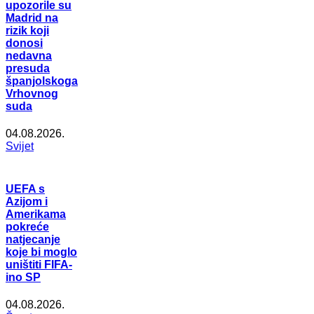
upozorile su
Madrid na
rizik koji
donosi
nedavna
presuda
španjolskoga
Vrhovnog
suda
04.08.2026.
Svijet
UEFA s
Azijom i
Amerikama
pokreće
natjecanje
koje bi moglo
uništiti FIFA-
ino SP
04.08.2026.