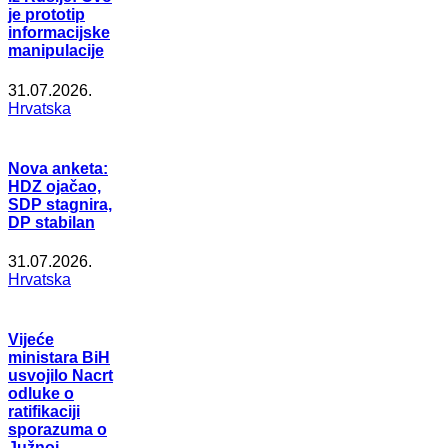
je prototip
informacijske
manipulacije
31.07.2026.
Hrvatska
Nova anketa:
HDZ ojačao,
SDP stagnira,
DP stabilan
31.07.2026.
Hrvatska
Vijeće
ministara BiH
usvojilo Nacrt
odluke o
ratifikaciji
sporazuma o
Južnoj