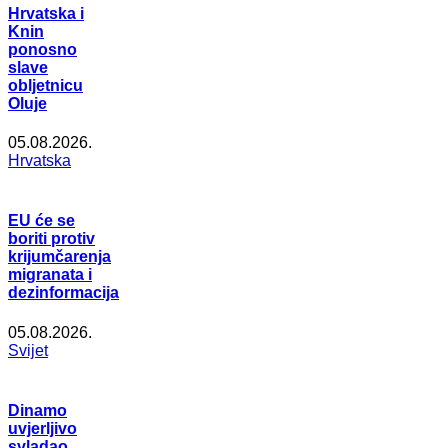
Hrvatska i
Knin
ponosno
slave
obljetnicu
Oluje
05.08.2026.
Hrvatska
EU će se
boriti protiv
krijumčarenja
migranata i
dezinformacija
05.08.2026.
Svijet
Dinamo
uvjerljivo
svladao