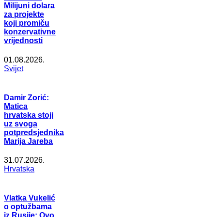
Milijuni dolara
za projekte
koji promiču
konzervativne
vrijednosti
01.08.2026.
Svijet
Damir Zorić:
Matica
hrvatska stoji
uz svoga
potpredsjednika
Marija Jareba
31.07.2026.
Hrvatska
Vlatka Vukelić
o optužbama
iz Rusije: Ovo