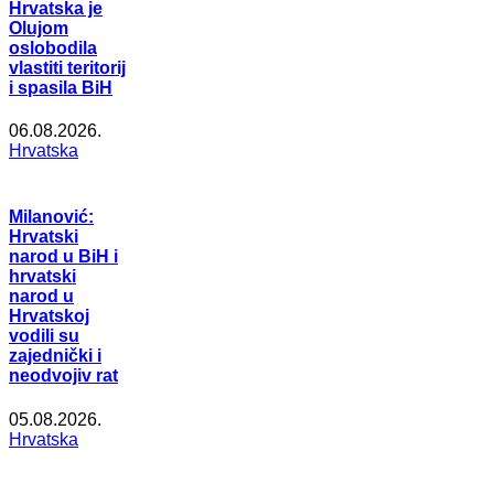
Hrvatska je
Olujom
oslobodila
vlastiti teritorij
i spasila BiH
06.08.2026.
Hrvatska
Milanović:
Hrvatski
narod u BiH i
hrvatski
narod u
Hrvatskoj
vodili su
zajednički i
neodvojiv rat
05.08.2026.
Hrvatska