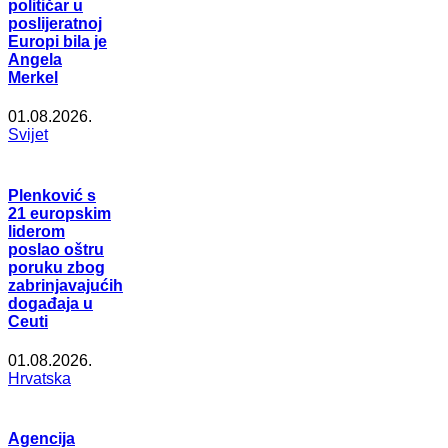
političar u
poslijeratnoj
Europi bila je
Angela
Merkel
01.08.2026.
Svijet
Plenković s
21 europskim
liderom
poslao oštru
poruku zbog
zabrinjavajućih
događaja u
Ceuti
01.08.2026.
Hrvatska
Agencija