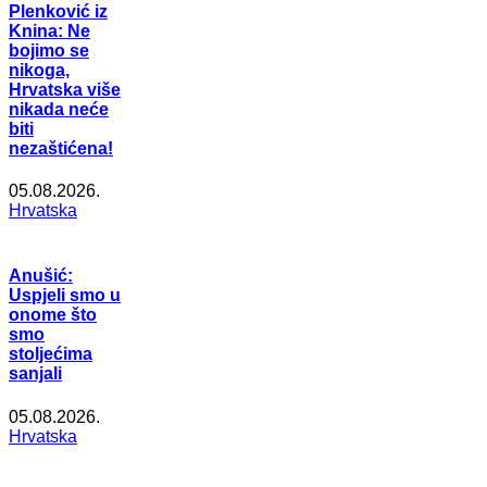
Plenković iz
Knina: Ne
bojimo se
nikoga,
Hrvatska više
nikada neće
biti
nezaštićena!
05.08.2026.
Hrvatska
Anušić:
Uspjeli smo u
onome što
smo
stoljećima
sanjali
05.08.2026.
Hrvatska