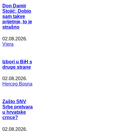
Don Damir
Stojić: Dobio
sam takve
prijetnje, to je
strašno
02.08.2026.
Vjera
Izbori u BiH s
druge strane
02.08.2026.
Herceg Bosna
Zašto SNV
Srbe pretvara
u hrvatske
crnce?
02.08.2026.