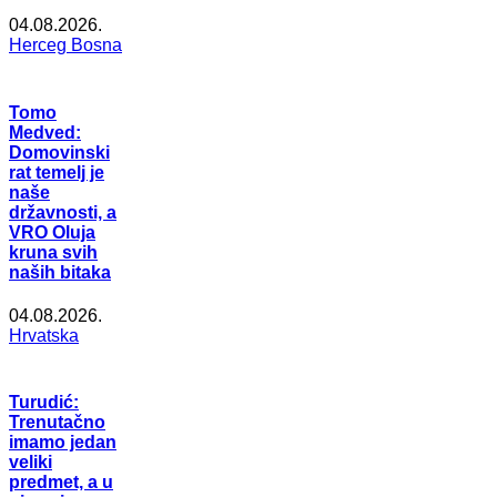
04.08.2026.
Herceg Bosna
Tomo
Medved:
Domovinski
rat temelj je
naše
državnosti, a
VRO Oluja
kruna svih
naših bitaka
04.08.2026.
Hrvatska
Turudić:
Trenutačno
imamo jedan
veliki
predmet, a u