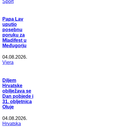
Šport
Papa Lav
uputio
posebnu
poruku za
Mladifest u
Međugorju
04.08.2026.
Vjera
Diljem
Hrvatske
obilježava se
Dan pobjede i
31. obljetnica
Oluje
04.08.2026.
Hrvatska