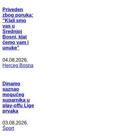
Priveden
zbog poruka:
“Klali smo
vas u
Srednjoj
Bosni, klat
ćemo vam i
unuke”
04.08.2026.
Herceg Bosna
Dinamo
saznao
mogućeg
suparnika u
play-offu Lige
prvaka
03.08.2026.
Šport