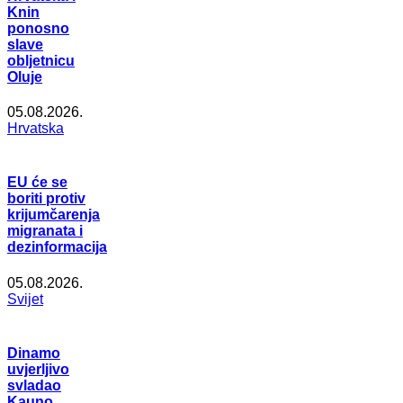
Knin
ponosno
slave
obljetnicu
Oluje
05.08.2026.
Hrvatska
EU će se
boriti protiv
krijumčarenja
migranata i
dezinformacija
05.08.2026.
Svijet
Dinamo
uvjerljivo
svladao
Kauno