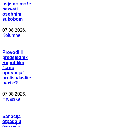
uvjetno može
nazvati
osobnim
sukobom
07.08.2026.
Kolumne
Provodi li
predsjednik
Republike
“crnu
operaciju”
protiv vlastite
nacije?
07.08.2026.
Hrvatska
Sanacija
otpada u
Gospiću