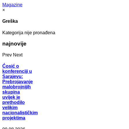
Magazine
×
Greška
Kategorija nije pronađena
najnovije
Prev
Next
Ćosić o
konferenciji u
Sarajevu:
Prebrojavanje
malobrojnijih
skupina
uvijek je
prethodilo
velikim
nacionalističkim
projektima