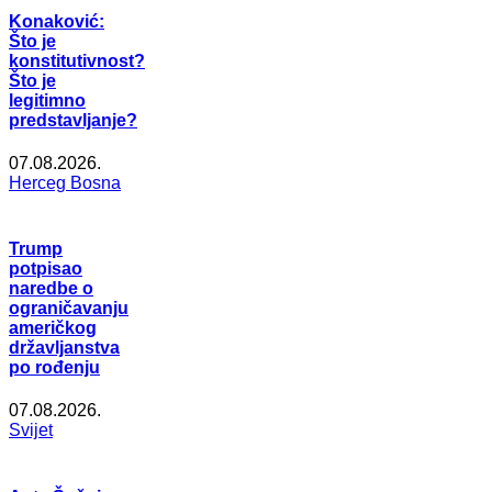
Konaković:
Što je
konstitutivnost?
Što je
legitimno
predstavljanje?
07.08.2026.
Herceg Bosna
Trump
potpisao
naredbe o
ograničavanju
američkog
državljanstva
po rođenju
07.08.2026.
Svijet