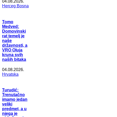
04.08.2026.
Herceg Bosna
Tomo
Medved:
Domovinski
rat temelj je
naše
državnosti, a
VRO Oluja
kruna svih
naših bitaka
04.08.2026.
Hrvatska
Turudić:
Trenutačno
imamo jedan
veliki
predmet, a u
njega je