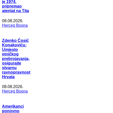
je 1974.
pripremao
atentat na Tita
08.08.2026.
Herceg Bosna
Zdenko Ćosić
Konakoviću:
Umjesto
etničkog
prebrojavanja,
osigurajte
stvarnu
ravnopravnost
Hrvata
08.08.2026.
Herceg Bosna
Amerikanci
ponovno