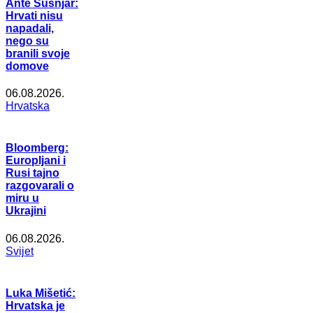
Ante Šušnjar:
Hrvati nisu
napadali,
nego su
branili svoje
domove
06.08.2026.
Hrvatska
Bloomberg:
Europljani i
Rusi tajno
razgovarali o
miru u
Ukrajini
06.08.2026.
Svijet
Luka Mišetić:
Hrvatska je