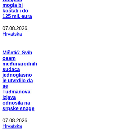
mogla bi
koštati i do
125 mil. eura
07.08.2026.
Hrvatska
Mišetić: Svih
osam
međunarodnih
sudaca
jednoglasno
je utvrdilo da
se
Tuđmanova
izjava
odnosila na
srpske snage
07.08.2026.
Hrvatska