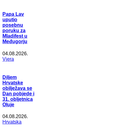
Papa Lav
uputio
posebnu
poruku za
Mladifest u
Međugorju
04.08.2026.
Vjera
Diljem
Hrvatske
obilježava se
Dan pobjede i
31. obljetnica
Oluje
04.08.2026.
Hrvatska