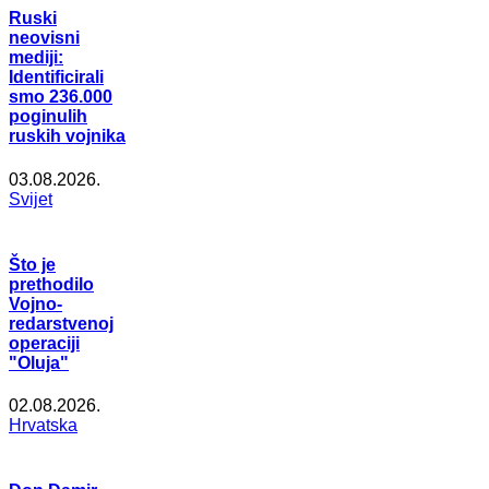
Ruski
neovisni
mediji:
Identificirali
smo 236.000
poginulih
ruskih vojnika
03.08.2026.
Svijet
Što je
prethodilo
Vojno-
redarstvenoj
operaciji
"Oluja"
02.08.2026.
Hrvatska