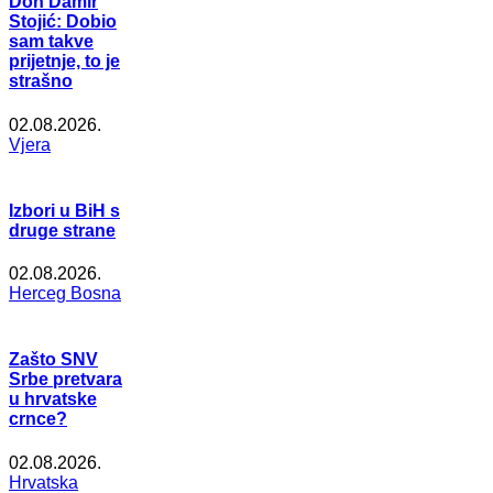
Don Damir
Stojić: Dobio
sam takve
prijetnje, to je
strašno
02.08.2026.
Vjera
Izbori u BiH s
druge strane
02.08.2026.
Herceg Bosna
Zašto SNV
Srbe pretvara
u hrvatske
crnce?
02.08.2026.
Hrvatska