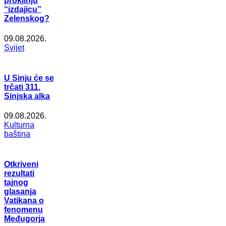
proklinju
“izdajicu”
Zelenskog?
09.08.2026.
Svijet
U Sinju će se
trčati 311.
Sinjska alka
09.08.2026.
Kulturna
baština
Otkriveni
rezultati
tajnog
glasanja
Vatikana o
fenomenu
Međugorja