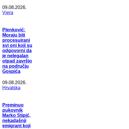
09.08.2026.
Vjera
Plenković:
Moraju biti
procesuirani
svi oni koji su
odgovorni da
je nelegalan
otpad završio
na području
Gospića
09.08.2026.
Hrvatska
Preminuo
pukovnik
Marko Stipić,
nekadašnji
emigrant koji