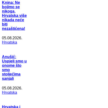
Knina: Ne
bojimo se
nikoga,
Hrvatska više
nikada neće
biti
nezaštićena!
05.08.2026.
Hrvatska
Anušić:
Uspjeli smo u
onome što
smo
stoljećima
sanjali
05.08.2026.
Hrvatska
Hrvatska i