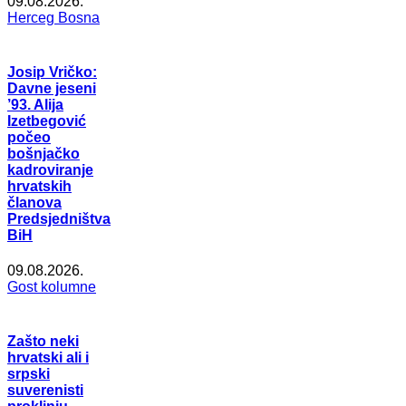
09.08.2026.
Herceg Bosna
Josip Vričko:
Davne jeseni
’93. Alija
Izetbegović
počeo
bošnjačko
kadroviranje
hrvatskih
članova
Predsjedništva
BiH
09.08.2026.
Gost kolumne
Zašto neki
hrvatski ali i
srpski
suverenisti