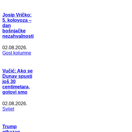
Josip Vričko:
5. kolovoza –
dan
bošnjačke
nezahvalnosti
02.08.2026.
Gost kolumne
Vučić: Ako se
Dunav spusti
još 30
centimetara,
gotovi smo
02.08.2026.
Svijet
Trump
otkazao