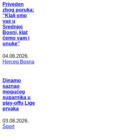
Priveden
zbog poruka:
“Klali smo
vas u
Srednjoj
Bosni, klat
ćemo vam i
unuke”
04.08.2026.
Herceg Bosna
Dinamo
saznao
mogućeg
suparnika u
play-offu Lige
prvaka
03.08.2026.
Šport