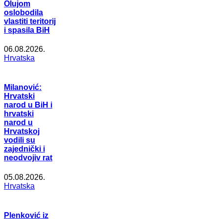
Olujom
oslobodila
vlastiti teritorij
i spasila BiH
06.08.2026.
Hrvatska
Milanović:
Hrvatski
narod u BiH i
hrvatski
narod u
Hrvatskoj
vodili su
zajednički i
neodvojiv rat
05.08.2026.
Hrvatska
Plenković iz