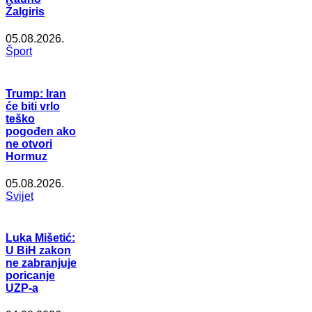
Žalgiris
05.08.2026.
Šport
Trump: Iran
će biti vrlo
teško
pogođen ako
ne otvori
Hormuz
05.08.2026.
Svijet
Luka Mišetić:
U BiH zakon
ne zabranjuje
poricanje
UZP-a