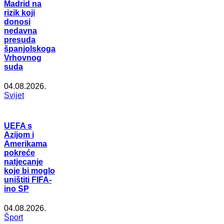
Madrid na
rizik koji
donosi
nedavna
presuda
španjolskoga
Vrhovnog
suda
04.08.2026.
Svijet
UEFA s
Azijom i
Amerikama
pokreće
natjecanje
koje bi moglo
uništiti FIFA-
ino SP
04.08.2026.
Šport