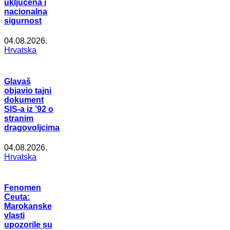
uključena i
nacionalna
sigurnost
04.08.2026.
Hrvatska
Glavaš
objavio tajni
dokument
SIS-a iz ’92 o
stranim
dragovoljcima
04.08.2026.
Hrvatska
Fenomen
Ceuta:
Marokanske
vlasti
upozorile su