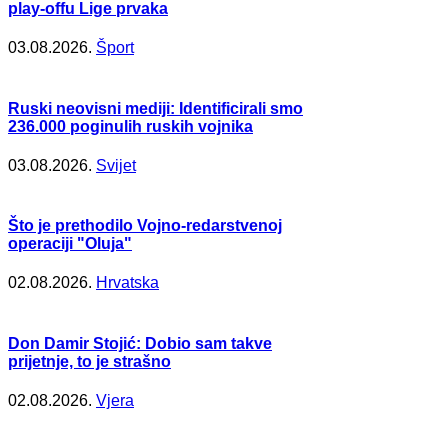
play-offu Lige prvaka
03.08.2026.
Šport
Ruski neovisni mediji: Identificirali smo
236.000 poginulih ruskih vojnika
03.08.2026.
Svijet
Što je prethodilo Vojno-redarstvenoj
operaciji "Oluja"
02.08.2026.
Hrvatska
Don Damir Stojić: Dobio sam takve
prijetnje, to je strašno
02.08.2026.
Vjera