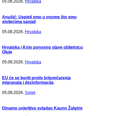
05.08.2026.
Hrvatska
Anušić: Uspjeli smo u onome što smo
stoljećima sanjali
05.08.2026.
Hrvatska
Hrvatska i Knin ponosno slave obljetnicu
Oluje
05.08.2026.
Hrvatska
EU će se boriti protiv krijumčarenja
migranata i dezinformacija
05.08.2026.
Svijet
Dinamo uvjerljivo svladao Kauno Žalgiris