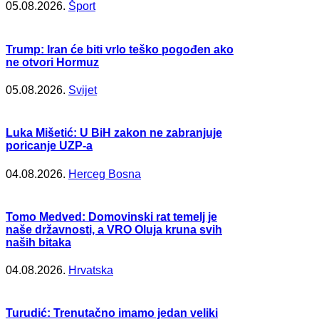
05.08.2026.
Šport
Trump: Iran će biti vrlo teško pogođen ako
ne otvori Hormuz
05.08.2026.
Svijet
Luka Mišetić: U BiH zakon ne zabranjuje
poricanje UZP-a
04.08.2026.
Herceg Bosna
Tomo Medved: Domovinski rat temelj je
naše državnosti, a VRO Oluja kruna svih
naših bitaka
04.08.2026.
Hrvatska
Turudić: Trenutačno imamo jedan veliki