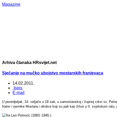
Magazine
Arhiva članaka HRsvijet.net
Sjećanje na mučko ubojstvo mostarskih franjevaca
14.02.2011.
Ispis
E-mail
U ponedjeljak, 14. veljače u 18 sati, u samostanskoj i župnoj crkvi sv. Pet
fratre i vjernike Mostara i okolice koji su pali kao žrtve u II. svjetskom rat