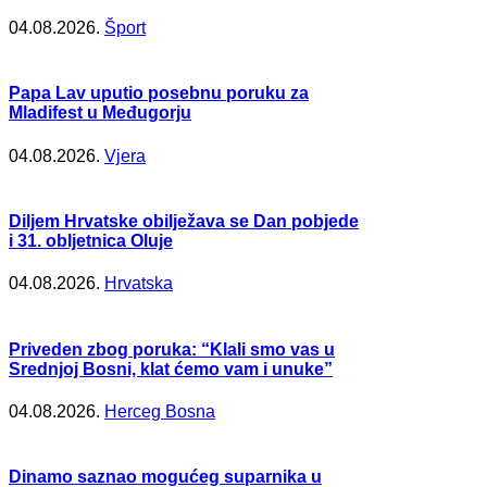
04.08.2026.
Šport
Papa Lav uputio posebnu poruku za
Mladifest u Međugorju
04.08.2026.
Vjera
Diljem Hrvatske obilježava se Dan pobjede
i 31. obljetnica Oluje
04.08.2026.
Hrvatska
Priveden zbog poruka: “Klali smo vas u
Srednjoj Bosni, klat ćemo vam i unuke”
04.08.2026.
Herceg Bosna
Dinamo saznao mogućeg suparnika u