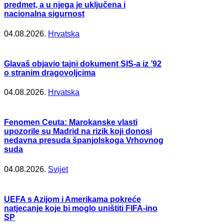
predmet, a u njega je uključena i
nacionalna sigurnost
04.08.2026.
Hrvatska
Glavaš objavio tajni dokument SIS-a iz ’92
o stranim dragovoljcima
04.08.2026.
Hrvatska
Fenomen Ceuta: Marokanske vlasti
upozorile su Madrid na rizik koji donosi
nedavna presuda španjolskoga Vrhovnog
suda
04.08.2026.
Svijet
UEFA s Azijom i Amerikama pokreće
natjecanje koje bi moglo uništiti FIFA-ino
SP