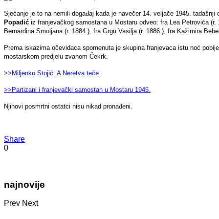
Sjećanje je to na nemili događaj kada je navečer 14. veljače 1945. tadašn
Popadić
iz franjevačkog samostana u Mostaru odveo: fra Lea Petrovića (r. 18
Bernardina Smoljana (r. 1884.), fra Grgu Vasilja (r. 1886.), fra Kažimira Bebe
Prema iskazima očevidaca spomenuta je skupina franjevaca istu noć pobijena
mostarskom predjelu zvanom Čekrk.
>>Miljenko Stojić: A Neretva teče
>>Partizani i franjevački samostan u Mostaru 1945.
Njihovi posmrtni ostatci nisu nikad pronađeni.
Share
0
najnovije
Prev
Next