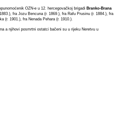
ji opunomoćenik OZN-e u 12. hercegovačkoj brigadi
Branko-Brana
83.), fra Jozu Bencuna (r. 1869.), fra Rafu Prusinu (r. 1884.), fra
ka (r. 1901.), fra Nenada Pehara (r. 1910.).
 a njihovi posmrtni ostatci bačeni su u rijeku Neretvu u