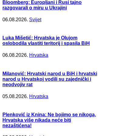
Bloomberg: Europljani i Rusi tajno
razgovarali o miru u Ukrajini
06.08.2026.
Svijet
Luka Mišetić: Hrvatska je Olujom
oslobodila vlastiti teritorij i spasila BiH
06.08.2026.
Hrvatska
Milanović: Hrvatski narod u BiH i hrvatski
narod u Hrvatskoj vodili su zajednički i
neodvojiv rat
05.08.2026.
Hrvatska
Plenković iz Knina: Ne bojimo se nikoga,
Hrvatska više nikada neće biti
nezaštićena!