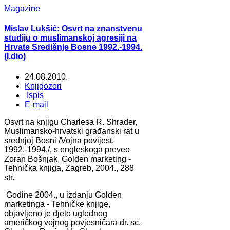
Magazine
Mislav Lukšić: Osvrt na znanstvenu
studiju o muslimanskoj agresiji na
Hrvate Središnje Bosne 1992.-1994.
(I.dio)
24.08.2010.
Knjigozori
Ispis
E-mail
Osvrt na knjigu Charlesa R. Shrader,
Muslimansko-hrvatski građanski rat u
srednjoj Bosni /Vojna povijest,
1992.-1994./, s engleskoga preveo
Zoran Bošnjak, Golden marketing -
Tehnička knjiga, Zagreb, 2004., 288
str.
Godine 2004., u izdanju Golden
marketinga - Tehničke knjige,
objavljeno je djelo uglednog
američkog vojnog povjesničara dr. sc.