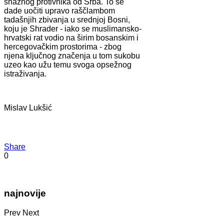
snažnog protivnika od Srba. To se
dade uočiti upravo raščlambom
tadašnjih zbivanja u srednjoj Bosni,
koju je Shrader - iako se muslimansko-
hrvatski rat vodio na širim bosanskim i
hercegovačkim prostorima - zbog
njena ključnog značenja u tom sukobu
uzeo kao užu temu svoga opsežnog
istraživanja.
Mislav Lukšić
Share
0
najnovije
Prev
Next