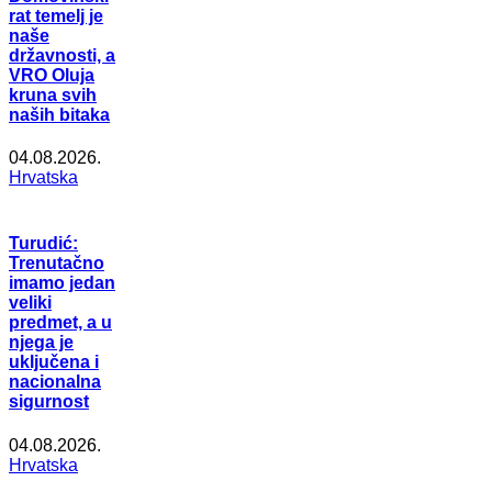
rat temelj je
naše
državnosti, a
VRO Oluja
kruna svih
naših bitaka
04.08.2026.
Hrvatska
Turudić:
Trenutačno
imamo jedan
veliki
predmet, a u
njega je
uključena i
nacionalna
sigurnost
04.08.2026.
Hrvatska