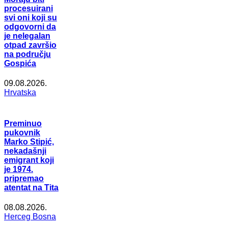
procesuirani
svi oni koji su
odgovorni da
je nelegalan
otpad završio
na području
Gospića
09.08.2026.
Hrvatska
Preminuo
pukovnik
Marko Stipić,
nekadašnji
emigrant koji
je 1974.
pripremao
atentat na Tita
08.08.2026.
Herceg Bosna