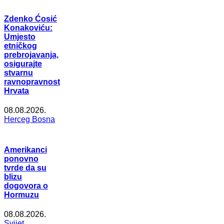
Zdenko Ćosić
Konakoviću:
Umjesto
etničkog
prebrojavanja,
osigurajte
stvarnu
ravnopravnost
Hrvata
08.08.2026.
Herceg Bosna
Amerikanci
ponovno
tvrde da su
blizu
dogovora o
Hormuzu
08.08.2026.
Svijet