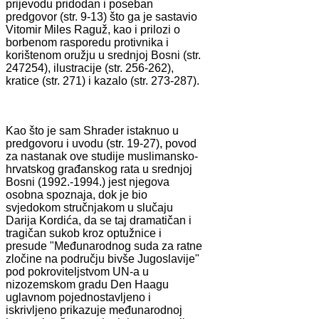
prijevodu pridodan i poseban
predgovor (str. 9-13) što ga je sastavio
Vitomir Miles Raguž, kao i prilozi o
borbenom rasporedu protivnika i
korištenom oružju u srednjoj Bosni (str.
247­254), ilustracije (str. 256-262),
kratice (str. 271) i kazalo (str. 273-287).
Kao što je sam Shrader istaknuo u
predgovoru i uvodu (str. 19-27), povod
za nastanak ove studije muslimansko-
hrvatskog građanskog rata u srednjoj
Bosni (1992.-1994.) jest njegova
osobna spoznaja, dok je bio
svjedokom stručnjakom u slučaju
Darija Kordića, da se taj dramatičan i
tragičan sukob kroz optužnice i
presude "Međunarodnog suda za ratne
zločine na području bivše Jugoslavije"
pod pokroviteljstvom UN-a u
nizozemskom gradu Den Haagu
uglavnom pojednostavljeno i
iskrivljeno prikazuje međunarodnoj