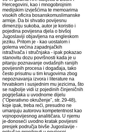
Hercegovini, kao i mnogobrojnim
medijskim izvješćima te memoarima
visokih oficira bosanskomuslimanske
armije. Da bi shvatio povijesnu
dimenziju sukoba, autor je koristio i
pojedina povijesna djela o bivšoj
Jugoslaviji objavljena na engleskom
jeziku. Pritom je - kao uostalom i
golema većina zapadnjačkih
istraživača i stručnjaka - ipak pokazao
stanovitu dozu površnosti kada je u
pitanju poznavanje ovdašnjih ranijih
povijesnih procesa i događaja, tako
često prisutnu u tim krugovima zbog
nepoznavanja izvora i literature na
hrvatskom i susjednim mu jezicima, što
se najbolje vidi iz pojedinih činjeničnih
pogrješaka u uvodnome dijelu
("Operativno okruženje", str. 29-48),
koje ipak, treba reći, presudno ne
umanjuju autorovu kompetentnost kao
vojnopovijesnog analitičara. U njemu
je-donoseći uvodno kratak povijesni
presjek područja bivše Jugoslavije -
pokušao proniknuti u povijesni