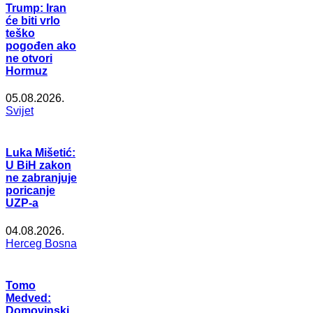
Trump: Iran
će biti vrlo
teško
pogođen ako
ne otvori
Hormuz
05.08.2026.
Svijet
Luka Mišetić:
U BiH zakon
ne zabranjuje
poricanje
UZP-a
04.08.2026.
Herceg Bosna
Tomo
Medved:
Domovinski