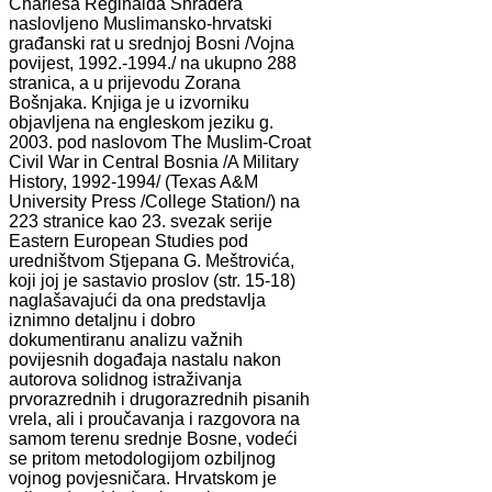
Charlesa Reginalda Shradera
naslovljeno Muslimansko-hrvatski
građanski rat u srednjoj Bosni /Vojna
povijest, 1992.-1994./ na ukupno 288
stranica, a u prijevodu Zorana
Bošnjaka. Knjiga je u izvorniku
objavljena na engleskom jeziku g.
2003. pod naslovom The Muslim-Croat
Civil War in Central Bosnia /A Military
History, 1992-1994/ (Texas A&M
University Press /College Station/) na
223 stranice kao 23. svezak serije
Eastern European Studies pod
uredništvom Stjepana G. Meštrovića,
koji joj je sastavio proslov (str. 15-18)
naglašavajući da ona predstavlja
iznimno detaljnu i dobro
dokumentiranu analizu važnih
povijesnih događaja nastalu nakon
autorova solidnog istraživanja
prvorazrednih i drugorazrednih pisanih
vrela, ali i proučavanja i razgovora na
samom terenu srednje Bosne, vodeći
se pritom metodologijom ozbiljnog
vojnog povjesničara. Hrvatskom je