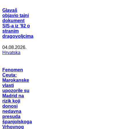
Glavaš
objavio tajni
dokument
SIS-a iz ’92 o
stranim
dragovoljcima
04.08.2026.
Hrvatska
Fenomen
Ceuta:
Marokanske
vlasti
upozorile su
Madrid na
rizik koji
donosi
nedavna
presuda
španjolskoga
Vrhovnog