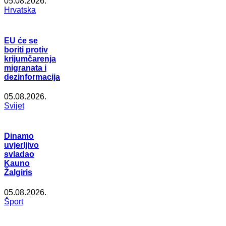
05.08.2026.
Hrvatska
EU će se
boriti protiv
krijumčarenja
migranata i
dezinformacija
05.08.2026.
Svijet
Dinamo
uvjerljivo
svladao
Kauno
Žalgiris
05.08.2026.
Šport