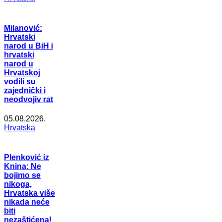
Milanović:
Hrvatski
narod u BiH i
hrvatski
narod u
Hrvatskoj
vodili su
zajednički i
neodvojiv rat
05.08.2026.
Hrvatska
Plenković iz
Knina: Ne
bojimo se
nikoga,
Hrvatska više
nikada neće
biti
nezaštićena!