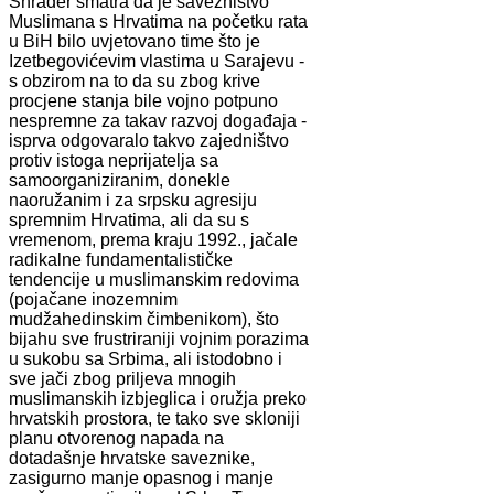
Shrader smatra da je savezništvo
Muslimana s Hrvatima na početku rata
u BiH bilo uvjetovano time što je
Izetbegovićevim vlastima u Sarajevu -
s obzirom na to da su zbog krive
procjene stanja bile vojno potpuno
nespremne za takav razvoj događaja -
isprva odgovaralo takvo zajedništvo
protiv istoga neprijatelja sa
samoorganiziranim, donekle
naoružanim i za srpsku agresiju
spremnim Hrvatima, ali da su s
vremenom, prema kraju 1992., jačale
radikalne fundamentalističke
tendencije u muslimanskim redovima
(pojačane inozemnim
mudžahedinskim čimbenikom), što
bijahu sve frustriraniji vojnim porazima
u sukobu sa Srbima, ali istodobno i
sve jači zbog priljeva mnogih
muslimanskih izbjeglica i oružja preko
hrvatskih prostora, te tako sve skloniji
planu otvorenog napada na
dotadašnje hrvatske saveznike,
zasigurno manje opasnog i manje