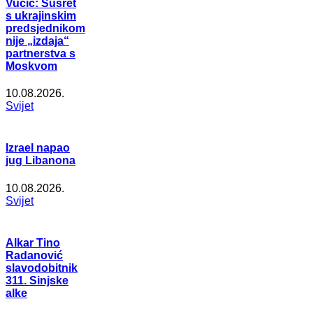
Vučić: Susret
s ukrajinskim
predsjednikom
nije „izdaja“
partnerstva s
Moskvom
10.08.2026.
Svijet
Izrael napao
jug Libanona
10.08.2026.
Svijet
Alkar Tino
Radanović
slavodobitnik
311. Sinjske
alke