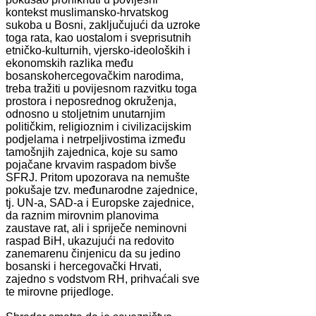
kontekst muslimansko-hrvatskog
sukoba u Bosni, zaključujući da uzroke
toga rata, kao uostalom i sveprisutnih
etničko-kulturnih, vjersko-ideoloških i
ekonomskih razlika među
bosanskohercegovačkim narodima,
treba tražiti u povijesnom razvitku toga
prostora i neposrednog okruženja,
odnosno u stoljetnim unutarnjim
političkim, religioznim i civilizacijskim
podjelama i netrpeljivostima između
tamošnjih zajednica, koje su samo
pojačane krvavim raspadom bivše
SFRJ. Pritom upozorava na nemušte
pokušaje tzv. međunarodne zajednice,
tj. UN-a, SAD-a i Europske zajednice,
da raznim mirovnim planovima
zaustave rat, ali i spriječe neminovni
raspad BiH, ukazujući na redovito
zanemarenu činjenicu da su jedino
bosanski i hercegovački Hrvati,
zajedno s vodstvom RH, prihvaćali sve
te mirovne prijedloge.