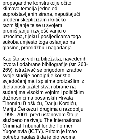
propagandne konstrukcije očito
klimava temelja jedne od
suprotstavljenih strana, napuštajući
urođeni skepticizam i kritičko
razmišljanje te se u svojem
promišljanju i izvješćivanju o
uzrocima, tijeku i posljedicama toga
sukoba umjesto toga oslanjao na
glasine, promidžbu i nagađanja.
Kao što se vidi iz bilježaka, navedenih
izvora i odabrane bibliografije (str. 263-
269), istraživač se prigodom izradbe
svoje studije ponajprije koristio
svjedočenjima i spisima proizašlim iz
djelatnosti tužiteljstva i obrane na
suđenjima visokim vojnim i političkim
dužnosnicima bosanskih Hrvata
Tihomiru Blaškiću, Dariju Kordiću,
Mariju Čerkezu i drugima u razdoblju
1998.-2001. pred ustanovom što je
službeno nazivaju The International
Criminal Tribunal for the Former
Yugoslavia (ICTY). Pritom je imao
potrebu naglasiti da je bio veoma