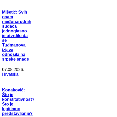
Mišetić: Svih
osam
međunarodnih
sudaca
jednoglasno
je utvrdilo da
se
Tuđmanova
izjava
odnosila na
srpske snage
07.08.2026.
Hrvatska
Konaković:
Što je
konstitutivnost?
Što je
legitimno
predstavljanje?