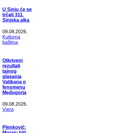
U Sinju će se
trčati 311.
Sinjska alka
09.08.2026.
Kulturna
baština
Otkriveni
rezultati
tajnog
glasanja
Vatikana o
fenomenu
Međugorja
09.08.2026.
Vjera
Plenković:
Moraju biti