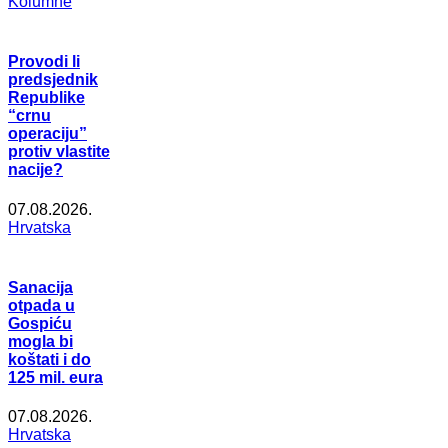
Kolumne
Provodi li
predsjednik
Republike
“crnu
operaciju”
protiv vlastite
nacije?
07.08.2026.
Hrvatska
Sanacija
otpada u
Gospiću
mogla bi
koštati i do
125 mil. eura
07.08.2026.
Hrvatska