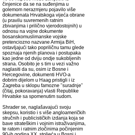
činjenice da se na suđenjima u
golemom nerazmjeru pojavilo više
dokumenata Hrvatskoga vijeća obrane
(u pravilu suvremenih ratnim
zbivanjima i prilično vjerodostojnih) u
odnosu na vojne dokumente
bosanskomuslimanske vojske
pretenciozno nazvane Armija BiH,
ostavljajući tako popriličnu tamu glede
spoznaja njenih planova i postupaka
kao jedne od dviju ondje sukobljenih
strana. Osobito je s tim u vezi važno
naglasiti da su, osim iz Bosne i
Hercegovine, dokumenti HVO-a
dobrim dijelom u Haag pristigli i iz
Zagreba u sklopu famozne "suradnje"
(čitaj, pokoravanja) vlasti Republike
Hrvatske sa spomenutim sudom.
Shrader se, naglašavajući svoju
skepsu, koristio i s više angloameričkih
stručnih i publicističkih izdanja koja se
bave strateškim i vojnim istraživanjima,
te ratom i ratnim zločinima počinjenim
90-ih godina XX. stoljeća u Bosni i