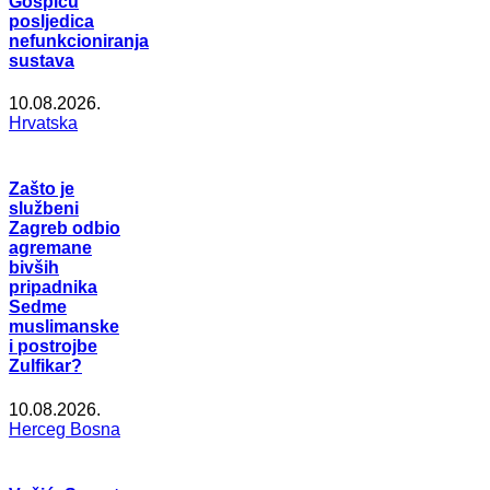
Gospiću
posljedica
nefunkcioniranja
sustava
10.08.2026.
Hrvatska
Zašto je
službeni
Zagreb odbio
agremane
bivših
pripadnika
Sedme
muslimanske
i postrojbe
Zulfikar?
10.08.2026.
Herceg Bosna