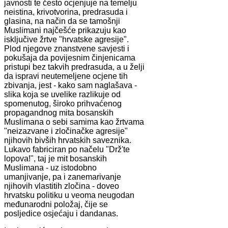
javnosti te često ocjenjuje na temelju
neistina, krivotvorina, predrasuda i
glasina, na način da se tamošnji
Muslimani najčešće prikazuju kao
isključive žrtve "hrvatske agresije".
Plod njegove znanstvene savjesti i
pokušaja da povijesnim činjenicama
pristupi bez takvih predrasuda, a u želji
da ispravi neutemeljene ocjene tih
zbivanja, jest - kako sam naglašava -
slika koja se uvelike razlikuje od
spomenutog, široko prihvaćenog
propagandnog mita bosanskih
Muslimana o sebi samima kao žrtvama
"neizazvane i zločinačke agresije"
njihovih bivših hrvatskih saveznika.
Lukavo fabriciran po načelu "Drž'te
lopova!", taj je mit bosanskih
Muslimana - uz istodobno
umanjivanje, pa i zanemarivanje
njihovih vlastitih zločina - doveo
hrvatsku politiku u veoma neugodan
međunarodni položaj, čije se
posljedice osjećaju i dandanas.