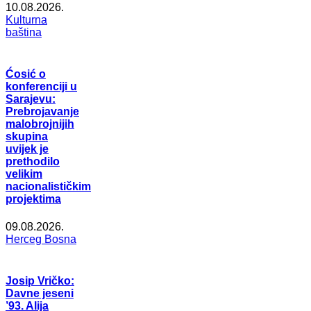
10.08.2026.
Kulturna
baština
Ćosić o
konferenciji u
Sarajevu:
Prebrojavanje
malobrojnijih
skupina
uvijek je
prethodilo
velikim
nacionalističkim
projektima
09.08.2026.
Herceg Bosna
Josip Vričko:
Davne jeseni
’93. Alija