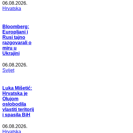
06.08.2026.
Hrvatska
Bloomberg:
Europljani i
Rusi tajno
razgovarali o
miru u
Ukrajini
06.08.2026.
Svijet
Luka Mišetić:
Hrvatska je
Olujom
oslobodila
vlastiti teritorij
i spasila BiH
06.08.2026.
Hrvatska