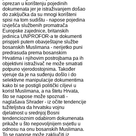
oprezan u korištenju pojedinih
dokumenata jer je istraživanjem došao
do zaključka da su mnogi korišteni
spisi na tom sudištu - napose pojedina
izvješća službenih promatrača
Europske zajednice, britanskih
jedinica UNPROFOR-a te dokumenti
prispjeli putem obavještajne službe
bosanskih Muslimana - nerijetko puni
predrasuda prema bosanskim
Hrvatima i njihovim postrojbama pa ih
objektivni istraživač ne može smatrati
potpuno vjerodostojnima. Također
vjeruje da je na suđenju došlo i do
selektivne manipulacije dokumentima
kako bi se postigli politički ciljevi u
korist Muslimana, a na štetu Hrvata,
što se napose može spoznati -
naglašava Shrader - iz očite tendencije
tužiteljstva da hrvatsku vojnu
djelatnost u srednjoj Bosni
tendencioznim odabirom dokumenata
prikaže u što nepovoljnijem svjetlu u
odnosu na onu bosanskih Muslimana.
To se napose može zaključiti iz