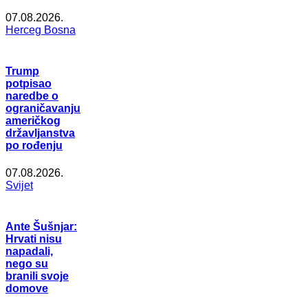
07.08.2026.
Herceg Bosna
Trump
potpisao
naredbe o
ograničavanju
američkog
državljanstva
po rođenju
07.08.2026.
Svijet
Ante Šušnjar:
Hrvati nisu
napadali,
nego su
branili svoje
domove