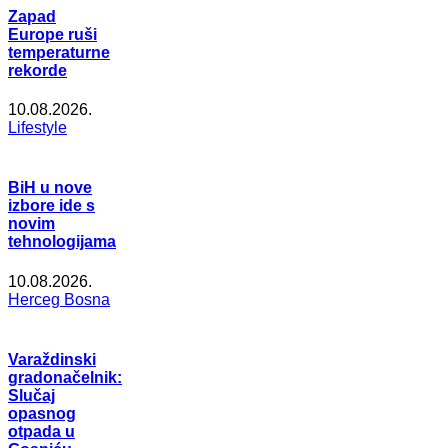
Zapad
Europe ruši
temperaturne
rekorde
10.08.2026.
Lifestyle
BiH u nove
izbore ide s
novim
tehnologijama
10.08.2026.
Herceg Bosna
Varaždinski
gradonačelnik:
Slučaj
opasnog
otpada u