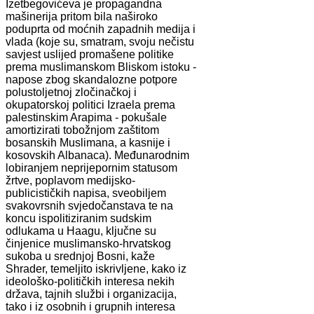
Izetbegovićeva je propagandna
mašinerija pritom bila naširoko
poduprta od moćnih zapadnih medija i
vlada (koje su, smatram, svoju nečistu
savjest uslijed promašene politike
prema muslimanskom Bliskom istoku -
napose zbog skandalozne potpore
polustoljetnoj zločinačkoj i
okupatorskoj politici Izraela prema
palestinskim Arapima - pokušale
amortizirati tobožnjom zaštitom
bosanskih Muslimana, a kasnije i
kosovskih Albanaca). Međunarodnim
lobiranjem neprijepornim statusom
žrtve, poplavom medijsko-
publicističkih napisa, sveobiljem
svakovrsnih svjedočanstava te na
koncu ispolitiziranim sudskim
odlukama u Haagu, ključne su
činjenice muslimansko-hrvatskog
sukoba u srednjoj Bosni, kaže
Shrader, temeljito iskrivljene, kako iz
ideološko-političkih interesa nekih
država, tajnih službi i organizacija,
tako i iz osobnih i grupnih interesa