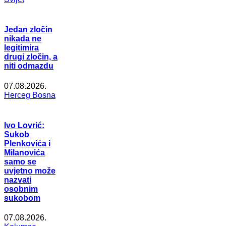
Jedan zločin
nikada ne
legitimira
drugi zločin, a
niti odmazdu
07.08.2026.
Herceg Bosna
Ivo Lovrić:
Sukob
Plenkovića i
Milanovića
samo se
uvjetno može
nazvati
osobnim
sukobom
07.08.2026.