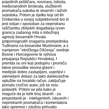
pojedinih političara, novinara, lobista,
međunarodnih birokrata, službenih
promatrača sukoba te stvarnih i lažnih
svjedoka. Pritom je rijetko koji od tih
čimbenika u svojoj subjektivnosti bio ili
jest voljan i sposoban za nepristranu
raščlambu zbiljskih događanja izvan
granica zadanog mita o tobožnjoj
agresiji bosanskih Hrvata
potpomognutih snagama predsjednika
Tuđmana na bosanske Muslimane, a s
namjerom "etničkoga čišćenja" srednje
Bosne i Hercegovine te njihova
pripajanja Republici Hrvatskoj. I
premda su oni koji podupiru i promiču
takve prosudbe veoma glasni i
medijski dobro zastupljeni, uvjerljivi i
utemeljeni dokazi za tako dalekosežne
optužbe na hrvatski račun, zaključuje
pomalo cinično autor, još se nisu
podastrli. Pritom se pita kako je
moguće da je tolik broj stranih - za
prepostaviti je - inteligentnih, iskusnih i
nepristranih promatrača i komentatora
tako spremno i zdušno prihvatio