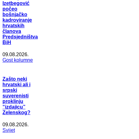
Izetbegović
počeo
bošnjačko
kadroviranje
hrvatskih
članova
Predsjedništva
BiH
09.08.2026.
Gost kolumne
Zašto neki
hrvatski ali i
srpski
suverenisti
proklinju
“izdajicu”
Zelenskog?
09.08.2026.
Svijet