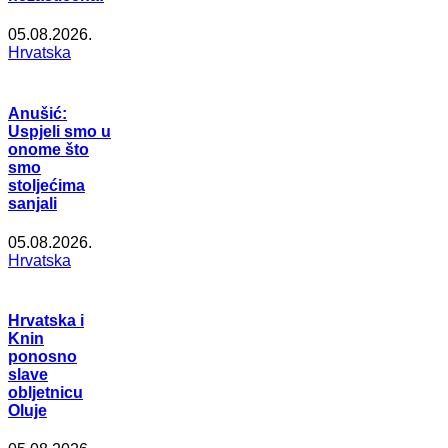
05.08.2026.
Hrvatska
Anušić:
Uspjeli smo u
onome što
smo
stoljećima
sanjali
05.08.2026.
Hrvatska
Hrvatska i
Knin
ponosno
slave
obljetnicu
Oluje