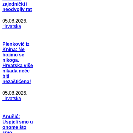
zajednički i
neodvojiv rat
05.08.2026.
Hrvatska
Plenković iz
Knina: Ne
bojimo se
nikoga,
Hrvatska više
nikada neće
biti
nezaštićena!
05.08.2026.
Hrvatska
Anušić:
Uspjeli smo u
onome što
smo