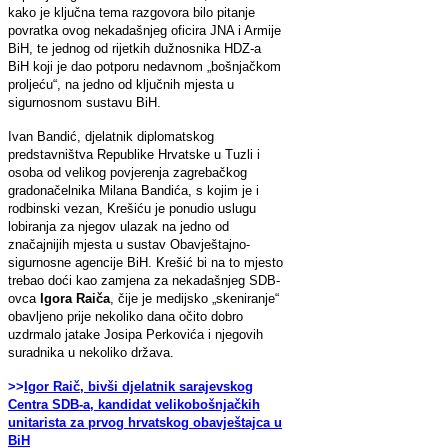
kako je ključna tema razgovora bilo pitanje
povratka ovog nekadašnjeg oficira JNA i Armije
BiH, te jednog od rijetkih dužnosnika HDZ-a
BiH koji je dao potporu nedavnom „bošnjačkom
proljeću“, na jedno od ključnih mjesta u
sigurnosnom sustavu BiH.
Ivan Bandić, djelatnik diplomatskog
predstavništva Republike Hrvatske u Tuzli i
osoba od velikog povjerenja zagrebačkog
gradonačelnika Milana Bandića, s kojim je i
rodbinski vezan, Krešiću je ponudio uslugu
lobiranja za njegov ulazak na jedno od
značajnijih mjesta u sustav Obavještajno-
sigurnosne agencije BiH. Krešić bi na to mjesto
trebao doći kao zamjena za nekadašnjeg SDB-
ovca
Igora Raiča
, čije je medijsko „skeniranje“
obavljeno prije nekoliko dana očito dobro
uzdrmalo jatake Josipa Perkovića i njegovih
suradnika u nekoliko država.
>>
Igor Raič, bivši djelatnik sarajevskog
Centra SDB-a, kandidat velikobošnjačkih
unitarista za prvog hrvatskog obavještajca u
BiH