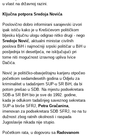
u vlast na državnoj razini.
Ključna potpora Sredoja Novića
Poslovično dobro informirani sarajevski izvori
ipak ističu kako je u Krešićevom političkom
bljesku ključnu ulogu odigrao nitko drugi - nego
Sredoje Nović
, aktualni ministar civilnih
poslova BiH i najmoćniji srpski političar u BiH u
posljednja tri desetljeća, ne isključujući pri
tome niti mogućnost izravnog upliva Ivice
Dačića.
Nović je političko-obavještajnu karijeru otpočeo
početkom sedamdesetih godina u Odjelu za
kriminalitet u tadašnjem SUP-u SR BiH, da bi
potom prešao u SDB. Na mjestu podsekretara
SDB-a SR BiH bio je sve do 1992. godine,
kada je odlukom tadašnjeg saveznog sekretara
SUP-a bivše SFRJ,
Petra Gračanina
,
imenovan za podsekretara SDB SFRJ, no na tu
dužnost zbog ratnih okolnosti i raspada
Jugoslavije nikada nije stupio.
Početkom rata, u dogovoru sa
Radovanom