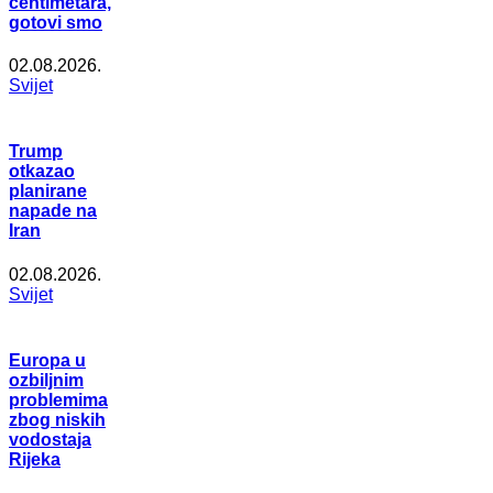
centimetara,
gotovi smo
02.08.2026.
Svijet
Trump
otkazao
planirane
napade na
Iran
02.08.2026.
Svijet
Europa u
ozbiljnim
problemima
zbog niskih
vodostaja
Rijeka