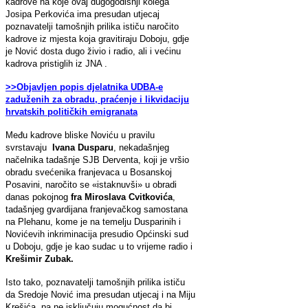
kadrove na koje ovaj dugogodišnji kolega
Josipa Perkovića ima presudan utjecaj
poznavatelji tamošnjih prilika ističu naročito
kadrove iz mjesta koja gravitiraju Doboju, gdje
je Nović dosta dugo živio i radio, ali i većinu
kadrova pristiglih iz JNA .
>>Objavljen popis djelatnika UDBA-e
zaduženih za obradu, praćenje i likvidaciju
hrvatskih političkih emigranata
Među kadrove bliske Noviću u pravilu
svrstavaju
Ivana Dusparu
, nekadašnjeg
načelnika tadašnje SJB Derventa, koji je vršio
obradu svećenika franjevaca u Bosanskoj
Posavini, naročito se «istaknuvši» u obradi
danas pokojnog
fra
Miroslava Cvitkovića
,
tadašnjeg gvardijana franjevačkog samostana
na Plehanu, kome je na temelju Dusparinih i
Novićevih inkriminacija presudio Općinski sud
u Doboju, gdje je kao sudac u to vrijeme radio i
Krešimir Zubak.
Isto tako, poznavatelji tamošnjih prilika ističu
da Sredoje Nović ima presudan utjecaj i na Miju
Krešića, pa ne isključuju mogućnost da bi