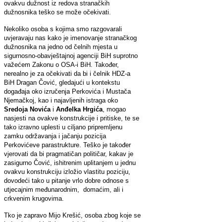
ovakvu dužnost iz redova stranačkih
dužnosnika teško se može očekivati.
Nekoliko osoba s kojima smo razgovarali
uvjeravaju nas kako je imenovanje stranačkog
dužnosnika na jedno od čelnih mjesta u
sigurnosno-obavještajnoj agenciji BiH suprotno
važećem Zakonu o OSA-i BiH. Također,
nerealno je za očekivati da bi i čelnik HDZ-a
BiH Dragan Čović, gledajući u kontekstu
događaja oko izručenja Perkovića i Mustača
Njemačkoj, kao i najavljenih istraga oko
Sredoja Novića
i
Anđelka Hrgića
, mogao
nasjesti na ovakve konstrukcije i pritiske, te se
tako izravno uplesti u ciljano pripremljenu
zamku održavanja i jačanju pozicija
Perkovićeve parastrukture. Teško je također
vjerovati da bi pragmatičan političar, kakav je
zasigurno Čović, ishitrenim uplitanjem u jednu
ovakvu konstrukciju izložio vlastitu poziciju,
dovodeći tako u pitanje vrlo dobre odnose s
utjecajnim međunarodnim, domaćim, ali i
crkvenim krugovima.
Tko je zapravo Mijo Krešić, osoba zbog koje se