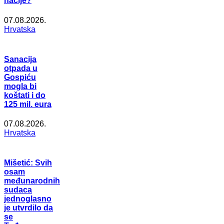
nacije?
07.08.2026.
Hrvatska
Sanacija
otpada u
Gospiću
mogla bi
koštati i do
125 mil. eura
07.08.2026.
Hrvatska
Mišetić: Svih
osam
međunarodnih
sudaca
jednoglasno
je utvrdilo da
se