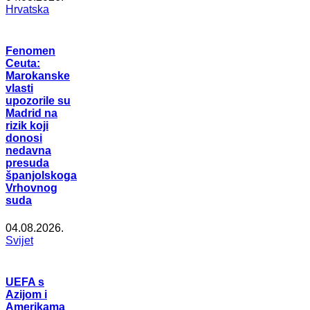
Hrvatska
Fenomen
Ceuta:
Marokanske
vlasti
upozorile su
Madrid na
rizik koji
donosi
nedavna
presuda
španjolskoga
Vrhovnog
suda
04.08.2026.
Svijet
UEFA s
Azijom i
Amerikama