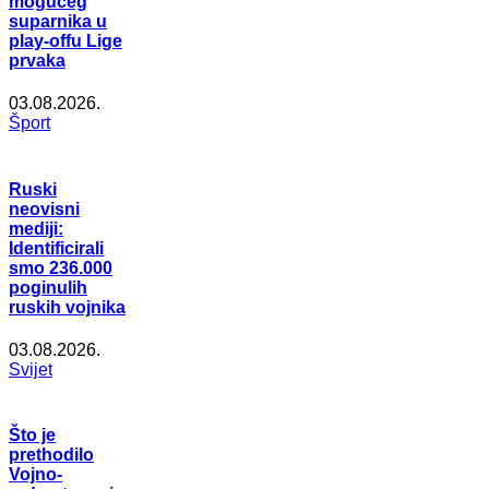
mogućeg
suparnika u
play-offu Lige
prvaka
03.08.2026.
Šport
Ruski
neovisni
mediji:
Identificirali
smo 236.000
poginulih
ruskih vojnika
03.08.2026.
Svijet
Što je
prethodilo
Vojno-