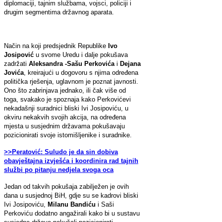
diplomaciji, tajnim službama, vojsci, policiji i
drugim segmentima državnog aparata.
Način na koji predsjednik Republike
Ivo
Josipović
u svome Uredu i dalje pokušava
zadržati
Aleksandra -Sašu Perkovića
i
Dejana
Jovića
, kreirajući u dogovoru s njima određena
politička rješenja, uglavnom je poznat javnosti.
Ono što zabrinjava jednako, ili čak više od
toga, svakako je spoznaja kako Perkovićevi
nekadašnji suradnici bliski Ivi Josipoviću, u
okviru nekakvih svojih akcija, na određena
mjesta u susjednim državama pokušavaju
pozicionirati svoje istomišljenike i suradnike.
>>Peratović: Suludo je da sin dobiva
obavještajna izvješća i koordinira rad tajnih
službi po pitanju nedjela svoga oca
Jedan od takvih pokušaja zabilježen je ovih
dana u susjednoj BiH, gdje su se kadrovi bliski
Ivi Josipoviću,
Milanu Bandiću
i Saši
Perkoviću dodatno angažirali kako bi u sustavu