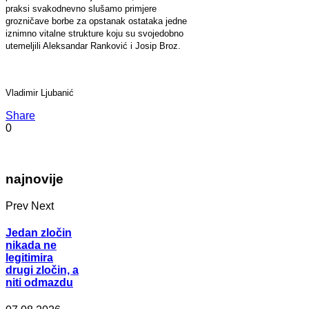
praksi svakodnevno slušamo primjere
grozničave borbe za opstanak ostataka jedne
iznimno vitalne strukture koju su svojedobno
utemeljili Aleksandar Ranković i Josip Broz.
Vladimir Ljubanić
Share
0
najnovije
Prev
Next
Jedan zločin
nikada ne
legitimira
drugi zločin, a
niti odmazdu