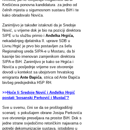
Krešićeva ponovna kandidatura za jedno od
čelnih mjesta u sigurnosnom sustavu BiH i te
kako obradovalo Novića.
Zanimljivo je također istaknuti da je Sredoje
Nović, u vrijeme dok je bio na poziciji direktora
SIPE u tu službu primio i
Anđelka Hrgića,
nekadašnjeg djelatnika II. uprave SDB u
Livnu.Hrgić je prvo bio postavljen za šefa
Regionalnog ureda SIPA-e u Mostaru, da bi
kasnije bio imenovan zamjenikom direktora
SIPA-e BiH. Zanimljivo je kako se Hrgića i
Novića u posljednje vrijeme sve otvorenije
dovodi u kontekst sa ubojstvom hrvatskog
emigranta
Ante Đapića
, strica od Ante Đapića
bivšeg predsjednika HSP RH.
>>
Hoće li Sredoje Nović i Anđelko Hrgić
postati 'bosanski Perković i Mustač'?
Sve u svemu, čini se da se prošlogodišnji
scenarij s pokušajem obrane Josipa Perkovića
sve otvorenije preseljava na prostor BiH. Dok s
jedne strane svjedočimo retoričkim najavama o
potrebi dekomunizacije sustava, istodobno u