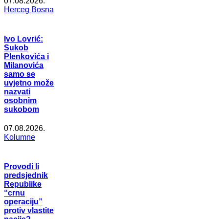
07.08.2026.
Herceg Bosna
Ivo Lovrić:
Sukob
Plenkovića i
Milanovića
samo se
uvjetno može
nazvati
osobnim
sukobom
07.08.2026.
Kolumne
Provodi li
predsjednik
Republike
“crnu
operaciju”
protiv vlastite