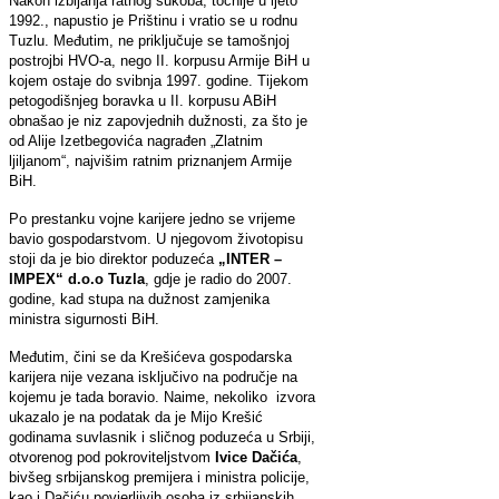
Nakon izbijanja ratnog sukoba, točnije u ljeto
1992., napustio je Prištinu i vratio se u rodnu
Tuzlu. Međutim, ne priključuje se tamošnjoj
postrojbi HVO-a, nego II. korpusu Armije BiH u
kojem ostaje do svibnja 1997. godine. Tijekom
petogodišnjeg boravka u II. korpusu ABiH
obnašao je niz zapovjednih dužnosti, za što je
od Alije Izetbegovića nagrađen „Zlatnim
ljiljanom“, najvišim ratnim priznanjem Armije
BiH.
Po prestanku vojne karijere jedno se vrijeme
bavio gospodarstvom. U njegovom životopisu
stoji da je bio direktor poduzeća
„INTER –
IMPEX“ d.o.o Tuzla
, gdje je radio do 2007.
godine, kad stupa na dužnost zamjenika
ministra sigurnosti BiH.
Međutim, čini se da Krešićeva gospodarska
karijera nije vezana isključivo na područje na
kojemu je tada boravio. Naime, nekoliko izvora
ukazalo je na podatak da je Mijo Krešić
godinama suvlasnik i sličnog poduzeća u Srbiji,
otvorenog pod pokroviteljstvom
Ivice Dačića
,
bivšeg srbijanskog premijera i ministra policije,
kao i Dačiću povjerljivih osoba iz srbijanskih