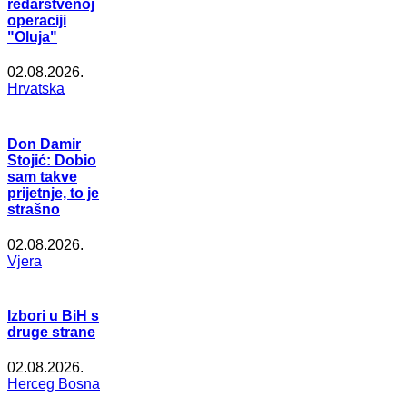
redarstvenoj
operaciji
"Oluja"
02.08.2026.
Hrvatska
Don Damir
Stojić: Dobio
sam takve
prijetnje, to je
strašno
02.08.2026.
Vjera
Izbori u BiH s
druge strane
02.08.2026.
Herceg Bosna