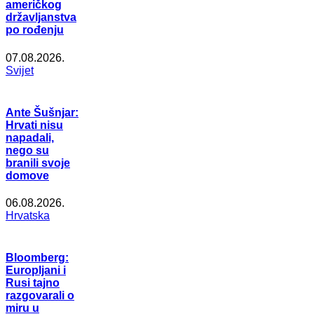
američkog
državljanstva
po rođenju
07.08.2026.
Svijet
Ante Šušnjar:
Hrvati nisu
napadali,
nego su
branili svoje
domove
06.08.2026.
Hrvatska
Bloomberg:
Europljani i
Rusi tajno
razgovarali o
miru u