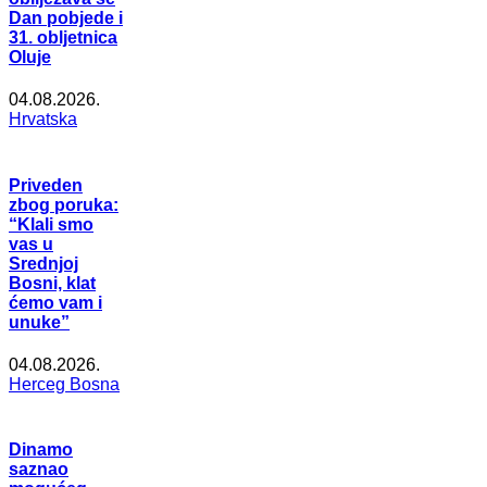
Dan pobjede i
31. obljetnica
Oluje
04.08.2026.
Hrvatska
Priveden
zbog poruka:
“Klali smo
vas u
Srednjoj
Bosni, klat
ćemo vam i
unuke”
04.08.2026.
Herceg Bosna
Dinamo
saznao