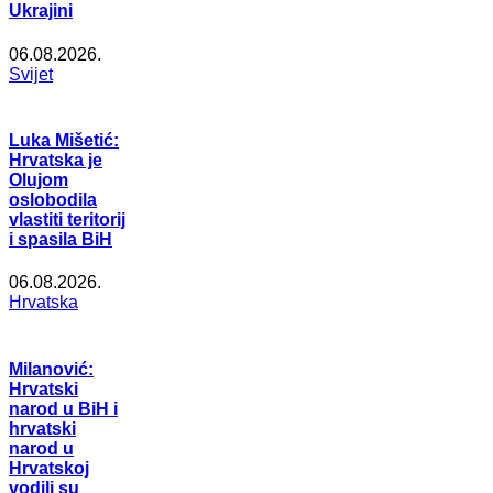
Ukrajini
06.08.2026.
Svijet
Luka Mišetić:
Hrvatska je
Olujom
oslobodila
vlastiti teritorij
i spasila BiH
06.08.2026.
Hrvatska
Milanović:
Hrvatski
narod u BiH i
hrvatski
narod u
Hrvatskoj
vodili su