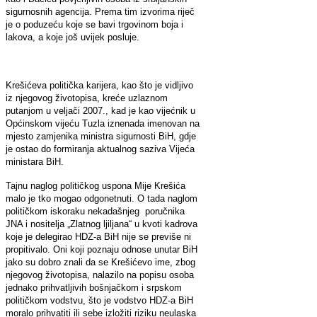
sigurnosnih agencija. Prema tim izvorima riječ
je o poduzeću koje se bavi trgovinom boja i
lakova, a koje još uvijek posluje.
Krešićeva politička karijera, kao što je vidljivo
iz njegovog životopisa, kreće uzlaznom
putanjom u veljači 2007., kad je kao vijećnik u
Općinskom vijeću Tuzla iznenada imenovan na
mjesto zamjenika ministra sigurnosti BiH, gdje
je ostao do formiranja aktualnog saziva Vijeća
ministara BiH.
Tajnu naglog političkog uspona Mije Krešića
malo je tko mogao odgonetnuti. O tada naglom
političkom iskoraku nekadašnjeg poručnika
JNA i nositelja „Zlatnog ljiljana“ u kvoti kadrova
koje je delegirao HDZ-a BiH nije se previše ni
propitivalo. Oni koji poznaju odnose unutar BiH
jako su dobro znali da se Krešićevo ime, zbog
njegovog životopisa, nalazilo na popisu osoba
jednako prihvatljivih bošnjačkom i srpskom
političkom vodstvu, što je vodstvo HDZ-a BiH
moralo prihvatiti ili sebe izložiti riziku neulaska