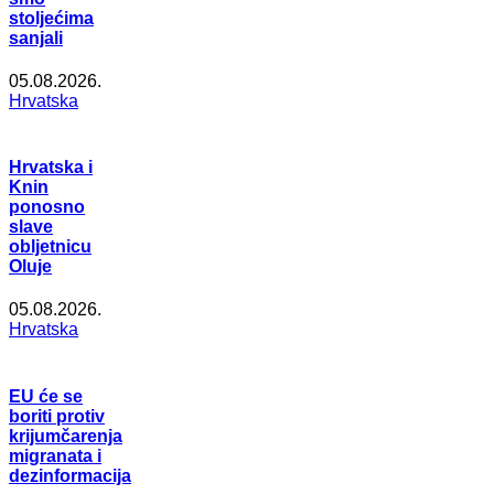
stoljećima
sanjali
05.08.2026.
Hrvatska
Hrvatska i
Knin
ponosno
slave
obljetnicu
Oluje
05.08.2026.
Hrvatska
EU će se
boriti protiv
krijumčarenja
migranata i
dezinformacija