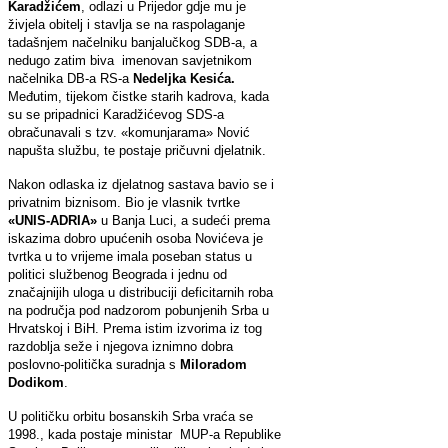
Karadžićem
, odlazi u Prijedor gdje mu je
živjela obitelj i stavlja se na raspolaganje
tadašnjem načelniku banjalučkog SDB-a, a
nedugo zatim biva imenovan savjetnikom
načelnika DB-a RS-a
Nedeljka Kesića.
Međutim, tijekom čistke starih kadrova, kada
su se pripadnici Karadžićevog SDS-a
obračunavali s tzv. «komunjarama» Nović
napušta službu, te postaje pričuvni djelatnik.
Nakon odlaska iz djelatnog sastava bavio se i
privatnim biznisom. Bio je vlasnik tvrtke
«UNIS-ADRIA»
u Banja Luci, a sudeći prema
iskazima dobro upućenih osoba Novićeva je
tvrtka u to vrijeme imala poseban status u
politici službenog Beograda i jednu od
značajnijih uloga u distribuciji deficitarnih roba
na područja pod nadzorom pobunjenih Srba u
Hrvatskoj i BiH. Prema istim izvorima iz tog
razdoblja seže i njegova iznimno dobra
poslovno-politička suradnja s
Miloradom
Dodikom
.
U političku orbitu bosanskih Srba vraća se
1998., kada postaje ministar MUP-a Republike