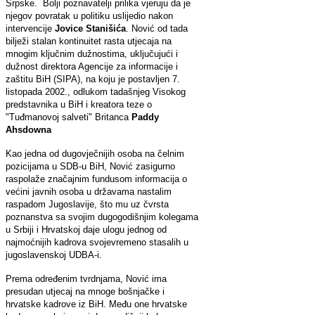
Srpske. Bolji poznavatelji prilika vjeruju da je
njegov povratak u politiku uslijedio nakon
intervencije
Jovice Stanišića
. Nović od tada
bilježi stalan kontinuitet rasta utjecaja na
mnogim ključnim dužnostima, uključujući i
dužnost direktora Agencije za informacije i
zaštitu BiH (SIPA), na koju je postavljen 7.
listopada 2002., odlukom tadašnjeg Visokog
predstavnika u BiH i kreatora teze o
"Tuđmanovoj salveti" Britanca
Paddy
Ahsdowna
Kao jedna od dugovječnijih osoba na čelnim
pozicijama u SDB-u BiH, Nović zasigurno
raspolaže značajnim fundusom informacija o
većini javnih osoba u državama nastalim
raspadom Jugoslavije, što mu uz čvrsta
poznanstva sa svojim dugogodišnjim kolegama
u Srbiji i Hrvatskoj daje ulogu jednog od
najmoćnijih kadrova svojevremeno stasalih u
jugoslavenskoj UDBA-i.
Prema određenim tvrdnjama, Nović ima
presudan utjecaj na mnoge bošnjačke i
hrvatske kadrove iz BiH. Među one hrvatske