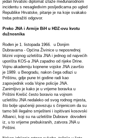
jedan hrvatski diplomat izlaže međunarodnom
incidentu s nesagledivim posljedicama po ugled
Republike Hrvatske, pitanje je na koje svakako
treba potražiti odgovor.
Preko JNA i Armije BiH u HDZ-ovu kvotu
dužnosnika
Rođen je 1. listopada 1966. u Donjim
Dubravama - Općina Živinice u neposrednoj
blizini vojnog uzletišta JNA i jednog od najvećih
uporišta KOS-a JNA zapadno od rijeke Drine.
Vojnu akademiju kopnene vojske JNA završio
je 1989. u Beogradu, nakon čega odlazi u
Prištinu, gdje pune tri godine radi kao
zapovjednik voda Vojne policije JNA.
Zanimljivo je kako je u vrijeme boravka u
Prištini Krešić često boravio na vojnom
uzletištu JNA nedaleko od svog rodnog mjesta,
što bolje upućeniji povezuju s činjenicom da su
tamo bili ilegalno smješteni i ispitivani kosovski
Albanci, koji su na uzletište Dubrave dovođeni
iz, u to vrijeme prebukiranih, zatvora JNA u
Prištini.