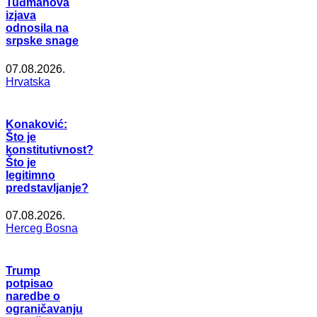
Tuđmanova
izjava
odnosila na
srpske snage
07.08.2026.
Hrvatska
Konaković:
Što je
konstitutivnost?
Što je
legitimno
predstavljanje?
07.08.2026.
Herceg Bosna
Trump
potpisao
naredbe o
ograničavanju