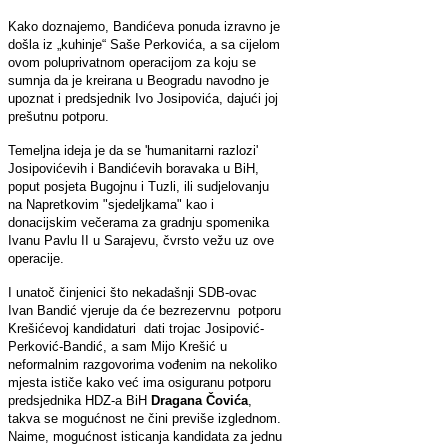
Kako doznajemo, Bandićeva ponuda izravno je
došla iz „kuhinje“ Saše Perkovića, a sa cijelom
ovom poluprivatnom operacijom za koju se
sumnja da je kreirana u Beogradu navodno je
upoznat i predsjednik Ivo Josipovića, dajući joj
prešutnu potporu.
Temeljna ideja je da se 'humanitarni razlozi'
Josipovićevih i Bandićevih boravaka u BiH,
poput posjeta Bugojnu i Tuzli, ili sudjelovanju
na Napretkovim "sjedeljkama" kao i
donacijskim večerama za gradnju spomenika
Ivanu Pavlu II u Sarajevu, čvrsto vežu uz ove
operacije.
I unatoč činjenici što nekadašnji SDB-ovac
Ivan Bandić vjeruje da će bezrezervnu potporu
Krešićevoj kandidaturi dati trojac Josipović-
Perković-Bandić, a sam Mijo Krešić u
neformalnim razgovorima vođenim na nekoliko
mjesta ističe kako već ima osiguranu potporu
predsjednika HDZ-a BiH
Dragana Čovića
,
takva se mogućnost ne čini previše izglednom.
Naime, mogućnost isticanja kandidata za jednu