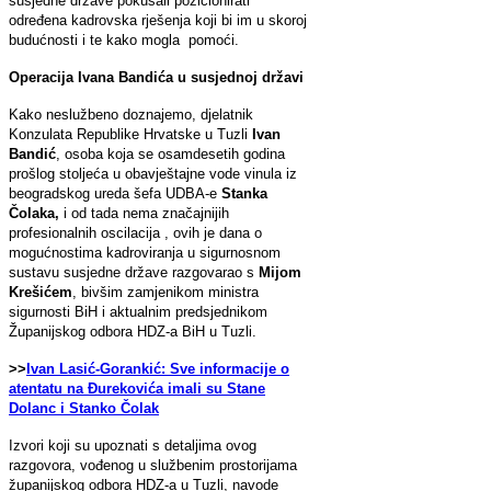
susjedne države pokušali pozicionirati
određena kadrovska rješenja koji bi im u skoroj
budućnosti i te kako mogla pomoći.
Operacija Ivana Bandića u susjednoj državi
Kako neslužbeno doznajemo, djelatnik
Konzulata Republike Hrvatske u Tuzli
Ivan
Bandić
, osoba koja se osamdesetih godina
prošlog stoljeća u obavještajne vode vinula iz
beogradskog ureda šefa UDBA-e
Stanka
Čolaka,
i od tada nema značajnijih
profesionalnih oscilacija , ovih je dana o
mogućnostima kadroviranja u sigurnosnom
sustavu susjedne države razgovarao s
Mijom
Krešićem
, bivšim zamjenikom ministra
sigurnosti BiH i aktualnim predsjednikom
Županijskog odbora HDZ-a BiH u Tuzli.
>>
Ivan Lasić-Gorankić: Sve informacije o
atentatu na Đurekovića imali su Stane
Dolanc i Stanko Čolak
Izvori koji su upoznati s detaljima ovog
razgovora, vođenog u službenim prostorijama
županijskog odbora HDZ-a u Tuzli, navode