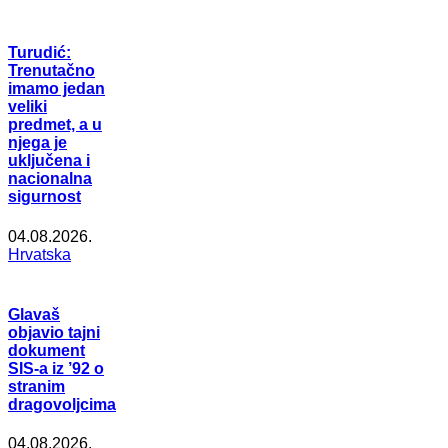
Turudić:
Trenutačno
imamo jedan
veliki
predmet, a u
njega je
uključena i
nacionalna
sigurnost
04.08.2026.
Hrvatska
Glavaš
objavio tajni
dokument
SIS-a iz ’92 o
stranim
dragovoljcima
04.08.2026.