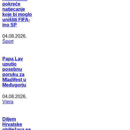
pokreće
natjecanje
koje bi moglo
uništiti FIFA-
ino SP
04.08.2026.
Šport
Papa Lav
uputio
posebnu
poruku za
Mladifest u
Međugorju
04.08.2026.
Vjera
Diljem
Hrvatske
obilježava se