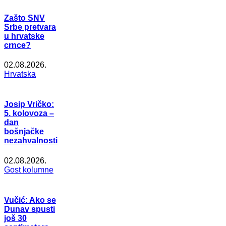
Zašto SNV
Srbe pretvara
u hrvatske
crnce?
02.08.2026.
Hrvatska
Josip Vričko:
5. kolovoza –
dan
bošnjačke
nezahvalnosti
02.08.2026.
Gost kolumne
Vučić: Ako se
Dunav spusti
još 30