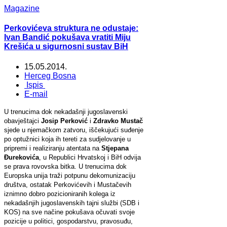
Magazine
Perkovićeva struktura ne odustaje:
Ivan Bandić pokušava vratiti Miju
Krešića u sigurnosni sustav BiH
15.05.2014.
Herceg Bosna
Ispis
E-mail
U trenucima dok nekadašnji jugoslavenski
obavještajci
Josip Perković
i
Zdravko Mustač
sjede u njemačkom zatvoru, iščekujući suđenje
po optužnici koja ih tereti za sudjelovanje u
pripremi i realiziranju atentata na
Stjepana
Đurekovića
, u Republici Hrvatskoj i BiH odvija
se prava rovovska bitka. U trenucima dok
Europska unija traži potpunu dekomunizaciju
društva, ostatak Perkovićevih i Mustačevih
iznimno dobro pozicioniranih kolega iz
nekadašnjih jugoslavenskih tajni službi (SDB i
KOS) na sve načine pokušava očuvati svoje
pozicije u politici, gospodarstvu, pravosuđu,