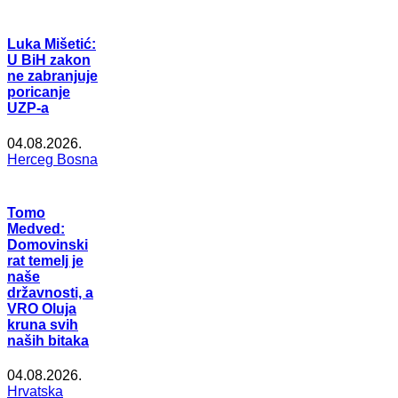
Luka Mišetić:
U BiH zakon
ne zabranjuje
poricanje
UZP-a
04.08.2026.
Herceg Bosna
Tomo
Medved:
Domovinski
rat temelj je
naše
državnosti, a
VRO Oluja
kruna svih
naših bitaka
04.08.2026.
Hrvatska