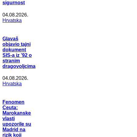
sigurnost
04.08.2026.
Hrvatska
Glavaš
objavio tajni
dokument
SIS-a iz ’92 o
stranim
dragovoljcima
04.08.2026.
Hrvatska
Fenomen
Ceuta:
Marokanske
vlasti
upozorile su
Madrid na
rizik koji