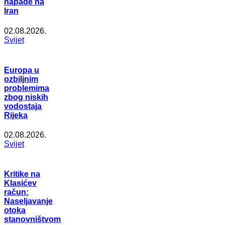
napade na
Iran
02.08.2026.
Svijet
Europa u
ozbiljnim
problemima
zbog niskih
vodostaja
Rijeka
02.08.2026.
Svijet
Kritike na
Klasićev
račun:
Naseljavanje
otoka
stanovništvom