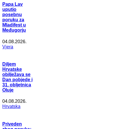
Papa Lav
uputio
posebnu
poruku za
Mladifest u
Međugorju
04.08.2026.
Vjera
Diljem
Hrvatske
obilježava se
Dan pobjede i
31. obljetnica
Oluje
04.08.2026.
Hrvatska
Priveden