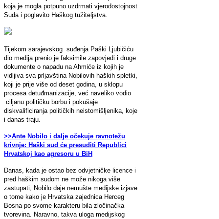
koja je mogla potpuno uzdrmati vjerodostojnost
Suda i poglavito Haškog tužiteljstva.
Tijekom sarajevskog suđenja Paški Ljubičiću
dio medija prenio je faksimile zapovjedi i druge
dokumente o napadu na Ahmiće iz kojih je
vidljiva sva prljavština Nobilovih haških spletki,
koji je prije više od deset godina, u sklopu
procesa detuđmanizacije, već naveliko vodio
ciljanu političku borbu i pokušaje
diskvalificiranja političkih neistomišljenika, koje
i danas traju.
>>Ante Nobilo i dalje očekuje ravnotežu
krivnje: Haški sud će presuditi Republici
Hrvatskoj kao agresoru u BiH
Danas, kada je ostao bez odvjetničke licence i
pred haškim sudom ne može nikoga više
zastupati, Nobilo daje nemušte medijske izjave
o tome kako je Hrvatska zajednica Herceg
Bosna po svome karakteru bila zločinačka
tvorevina. Naravno, takva uloga medijskog