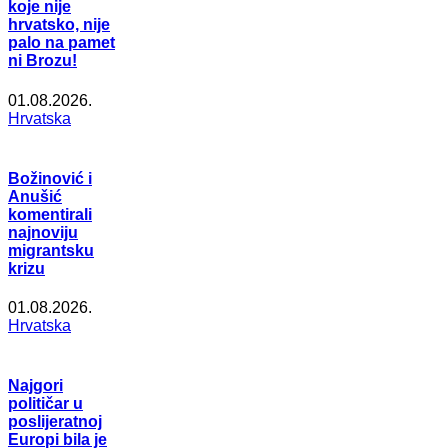
koje nije
hrvatsko, nije
palo na pamet
ni Brozu!
01.08.2026.
Hrvatska
Božinović i
Anušić
komentirali
najnoviju
migrantsku
krizu
01.08.2026.
Hrvatska
Najgori
političar u
poslijeratnoj
Europi bila je