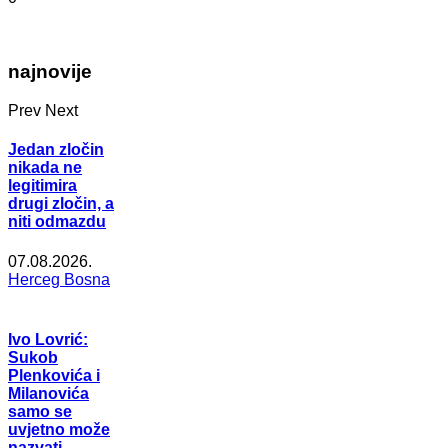
najnovije
Prev
Next
Jedan zločin
nikada ne
legitimira
drugi zločin, a
niti odmazdu
07.08.2026.
Herceg Bosna
Ivo Lovrić:
Sukob
Plenkovića i
Milanovića
samo se
uvjetno može
nazvati