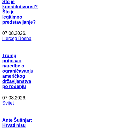
Što je
konstitutivnost?
Što je
legitimno
predstavljanje?
07.08.2026.
Herceg Bosna
Trump
potpisao
naredbe o
ograničavanju
američkog
državljanstva
po rođenju
07.08.2026.
Svijet
Ante Šušnjar:
Hrvati nisu