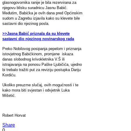
glasnogovornika ranije je bila rezervirana za
njegovu blisku suradnicu Jasnu Babić.
Međutim, Babićka je ovih dana pred Općinskim
sudom u Zagrebu izjavila kako su klevete bile
sastavni dio njezinog posla.
>>Jasna Babić priznala da su klevete
sastavni dio njezinog novinarskog rada
Preko Nobilovog posipanja pepelom i priznanja
istovjetnog Babićkinom, promjene iskaza
danas slobodnog krivokletnika V.Š ili
istrajavanja na ponosu Paške Ljubičića, ujedno
bi trebalo tražiti put za reviziju postupka Dariju
Kordiću.
Ukoliko preuzme slučaj, ovih mogućnosti i te
kako mora biti svjestan i odvjetnik Luka
Mišetić.
Robert Horvat
Share
0