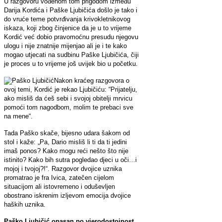
U razgovoru vođenom tom prigodom između
Darija Kordića i Paške Ljubičića došlo je tako i
do vruće teme potvrđivanja krivokletnikovog
iskaza, koji zbog činjenice da je u to vrijeme
Kordić već dobio pravomoćnu presudu njegovu
ulogu i nije znatnije mijenjao ali je i te kako
mogao utjecati na sudbinu Paške Ljubičića, čiji
je proces u to vrijeme još uvijek bio u početku.
Nakon kraćeg razgovora o
ovoj temi, Kordić je rekao Ljubičiću: “Prijatelju,
ako misliš da ćeš sebi i svojoj obitelji mrvicu
pomoći tom nagodbom, molim te prebaci sve
na mene“.
Tada Paško skače, bijesno udara šakom od
stol i kaže: „Pa, Dario misliš li ti da ti jedini
imaš ponos? Kako mogu reći nešto što nije
istinito? Kako bih sutra pogledao djeci u oči…i
mojoj i tvojoj?!“. Razgovor dvojice uznika
promatrao je fra Ivica, zatečen cijelom
situacijom ali istovremeno i oduševljen
obostrano iskrenim izljevom emocija dvojice
haških uznika.
Paško Ljubičić opasan po vjerodostojnost