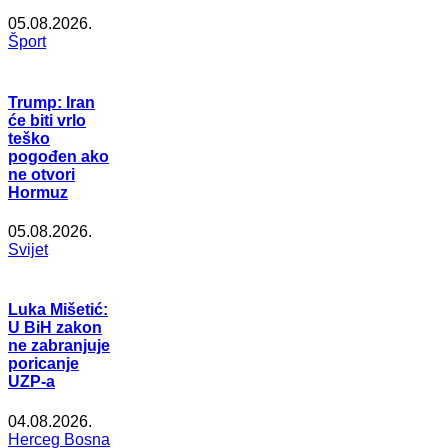
05.08.2026.
Šport
Trump: Iran
će biti vrlo
teško
pogođen ako
ne otvori
Hormuz
05.08.2026.
Svijet
Luka Mišetić:
U BiH zakon
ne zabranjuje
poricanje
UZP-a
04.08.2026.
Herceg Bosna