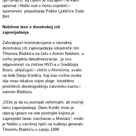
njih dvojicu, sa cijelim je slučajem i te kako
upoznat i Haški sud o čemu svjedoči i
spomenuto prepuštanje Paške Ljubičića Sudu
BiH.
Nobilove teze o dvostrukoj crti
zapovijedanja
Zahvaljujući konstrukcijama o navodnoj
dvostrukoj crti zapovijedanja odvjetnički tim
Tihomira Blaškića na čelu s Antom Nobilom, u
svrhu projekta detuđmanizacije, je svu
odgovornost za zločine HVO-a u Središnjoj
Bosni, uključujući i zločin u Ahmićima, svalio
na leđa Darija Kordića, koji kao civilna osoba
nije imao nikakve vojne uloge. Istodobno
priskrbivši desetogodišnju zatvorsku kaznu i
samom Blaškiću.
„Očito je da su postojali neformalni, ali moćniji
lanci zapovijedanja. Dario Kordić imao je
utjecaj upravo na one postrojbe kojima je
zapovjedni lanac završavao u Mostaru“, tvrdio
je Nobilo u završnoj riječi na suđenju generalu
Tihomiru Blaškiću u srpnju 1999.