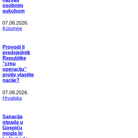
osobnim
sukobom
07.08.2026.
Kolumne
Provodi li
predsjednik
Republike
“crnu
operaciju”
protiv vlastite
nacije?
07.08.2026.
Hrvatska
Sanacija
otpada u
Gospiću
mogla bi