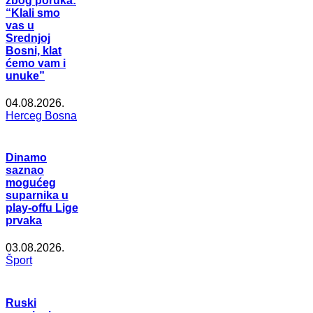
zbog poruka:
“Klali smo
vas u
Srednjoj
Bosni, klat
ćemo vam i
unuke”
04.08.2026.
Herceg Bosna
Dinamo
saznao
mogućeg
suparnika u
play-offu Lige
prvaka
03.08.2026.
Šport
Ruski