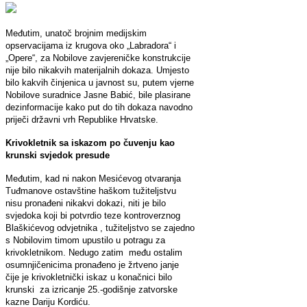
Međutim, unatoč brojnim medijskim
opservacijama iz krugova oko „Labradora“ i
„Opere“, za Nobilove zavjereničke konstrukcije
nije bilo nikakvih materijalnih dokaza. Umjesto
bilo kakvih činjenica u javnost su, putem vjerne
Nobilove suradnice Jasne Babić, bile plasirane
dezinformacije kako put do tih dokaza navodno
priječi državni vrh Republike Hrvatske.
Krivokletnik sa iskazom po čuvenju kao
krunski svjedok presude
Međutim, kad ni nakon Mesićevog otvaranja
Tuđmanove ostavštine haškom tužiteljstvu
nisu pronađeni nikakvi dokazi, niti je bilo
svjedoka koji bi potvrdio teze kontroverznog
Blaškićevog odvjetnika , tužiteljstvo se zajedno
s Nobilovim timom upustilo u potragu za
krivokletnikom. Nedugo zatim među ostalim
osumnjičenicima pronađeno je žrtveno janje
čije je krivokletnički iskaz u konačnici bilo
krunski za izricanje 25.-godišnje zatvorske
kazne Dariju Kordiću.