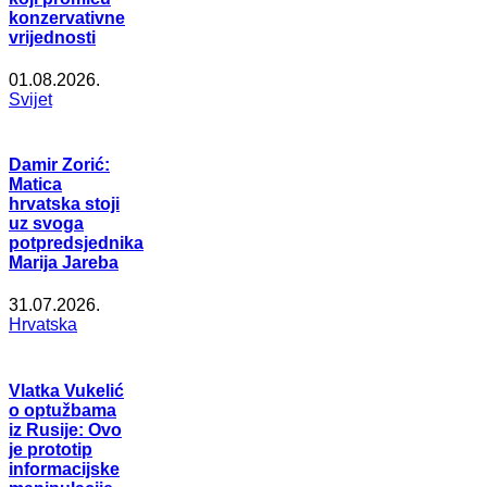
konzervativne
vrijednosti
01.08.2026.
Svijet
Damir Zorić:
Matica
hrvatska stoji
uz svoga
potpredsjednika
Marija Jareba
31.07.2026.
Hrvatska
Vlatka Vukelić
o optužbama
iz Rusije: Ovo
je prototip
informacijske