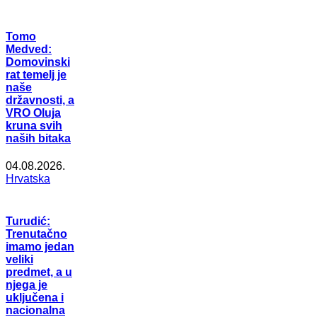
Tomo
Medved:
Domovinski
rat temelj je
naše
državnosti, a
VRO Oluja
kruna svih
naših bitaka
04.08.2026.
Hrvatska
Turudić:
Trenutačno
imamo jedan
veliki
predmet, a u
njega je
uključena i
nacionalna