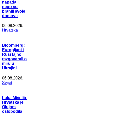
napadali,
nego su
branili svoje
domove
06.08.2026.
Hrvatska
Bloomberg:
Europljani i
Rusi tajno
razgovarali o
miru u
Ukrajini
06.08.2026.
Svijet
Luka Mišetić:
Hrvatska je
Olujom
oslobodila