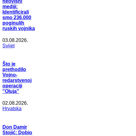
neovisni
mediji:
Identificirali
smo 236.000
poginulih
ruskih vojnika
03.08.2026.
Svijet
Što je
prethodilo
Vojno-
redarstvenoj
operaciji
"Oluja"
02.08.2026.
Hrvatska
Don Damir
Stojić: Dobio