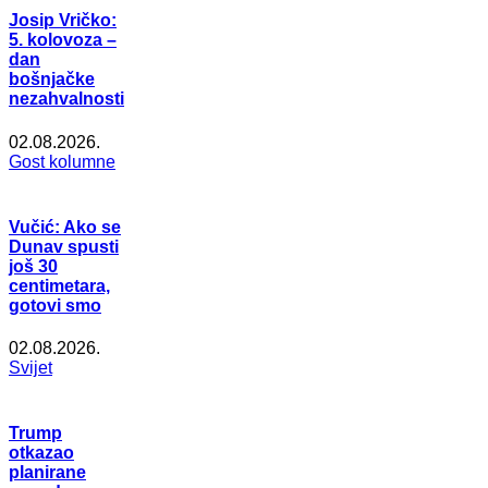
Josip Vričko:
5. kolovoza –
dan
bošnjačke
nezahvalnosti
02.08.2026.
Gost kolumne
Vučić: Ako se
Dunav spusti
još 30
centimetara,
gotovi smo
02.08.2026.
Svijet
Trump
otkazao
planirane