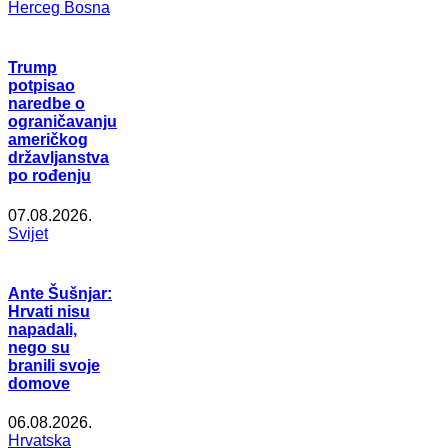
Herceg Bosna
Trump
potpisao
naredbe o
ograničavanju
američkog
državljanstva
po rođenju
07.08.2026.
Svijet
Ante Šušnjar:
Hrvati nisu
napadali,
nego su
branili svoje
domove
06.08.2026.
Hrvatska