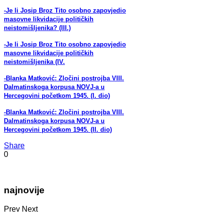
-Je li Josip Broz Tito osobno zapovjedio
masovne likvidacije političkih
neistomišljenika? (III.)
-Je li Josip Broz Tito osobno zapovjedio
masovne likvidacije političkih
neistomišljenika (IV.
-Blanka Matković: Zločini postrojba VIII.
Dalmatinskoga korpusa NOVJ-a u
Hercegovini početkom 1945. (I. dio)
-Blanka Matković: Zločini postrojba VIII.
Dalmatinskoga korpusa NOVJ-a u
Hercegovini početkom 1945. (II. dio)
Share
0
najnovije
Prev
Next