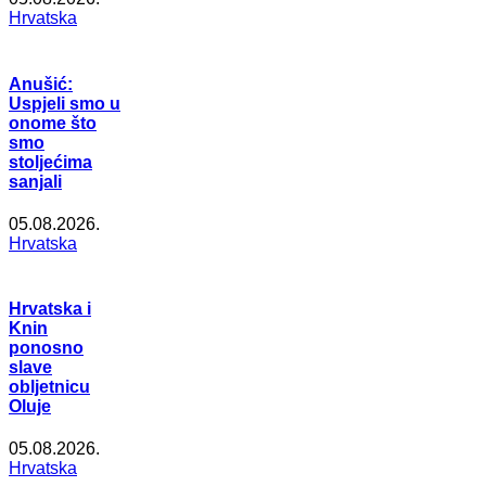
Hrvatska
Anušić:
Uspjeli smo u
onome što
smo
stoljećima
sanjali
05.08.2026.
Hrvatska
Hrvatska i
Knin
ponosno
slave
obljetnicu
Oluje
05.08.2026.
Hrvatska