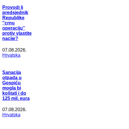
Provodi li
predsjednik
Republike
“crnu
operaciju”
protiv vlastite
nacije?
07.08.2026.
Hrvatska
Sanacija
otpada u
Gospiću
mogla bi
koštati i do
125 mil. eura
07.08.2026.
Hrvatska