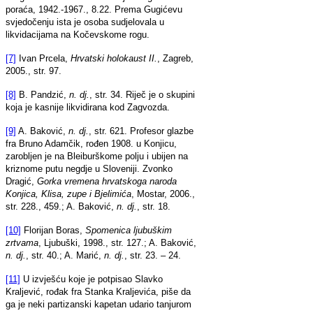
poraća, 1942.-1967., 8.22. Prema Gugićevu
svjedočenju ista je osoba sudjelovala u
likvidacijama na Kočevskome rogu.
[7]
Ivan Prcela,
Hrvatski holokaust II.
, Zagreb,
2005., str. 97.
[8]
B. Pandzić,
n. dj.
, str. 34. Riječ je o skupini
koja je kasnije likvidirana kod Zagvozda.
[9]
A. Baković,
n. dj.
, str. 621. Profesor glazbe
fra Bruno Adamčik, rođen 1908. u Konjicu,
zarobljen je na Bleiburškome polju i ubijen na
kriznome putu negdje u Sloveniji. Zvonko
Dragić,
Gorka vremena hrvatskoga naroda
Konjica, Klisa, zupe i Bjelimića
, Mostar, 2006.,
str. 228., 459.; A. Baković,
n. dj.
, str. 18.
[10]
Florijan Boras,
Spomenica ljubuškim
zrtvama
, Ljubuški, 1998., str. 127.; A. Baković,
n. dj.
, str. 40.; A. Marić,
n. dj.
, str. 23. – 24.
[11]
U izvješću koje je potpisao Slavko
Kraljević, rođak fra Stanka Kraljevića, piše da
ga je neki partizanski kapetan udario tanjurom