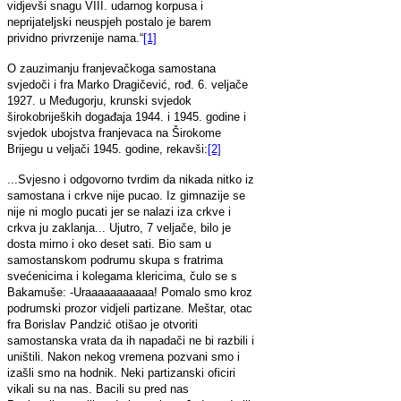
vidjevši snagu VIII. udarnog korpusa i
neprijateljski neuspjeh postalo je barem
prividno privrzenije nama.“
[1]
O zauzimanju franjevačkoga samostana
svjedoči i fra Marko Dragičević, rođ. 6. veljače
1927. u Međugorju, krunski svjedok
širokobrijeških događaja 1944. i 1945. godine i
svjedok ubojstva franjevaca na Širokome
Brijegu u veljači 1945. godine, rekavši:
[2]
...Svjesno i odgovorno tvrdim da nikada nitko iz
samostana i crkve nije pucao. Iz gimnazije se
nije ni moglo pucati jer se nalazi iza crkve i
crkva ju zaklanja... Ujutro, 7 veljače, bilo je
dosta mirno i oko deset sati. Bio sam u
samostanskom podrumu skupa s fratrima
svećenicima i kolegama klericima, čulo se s
Bakamuše: -Uraaaaaaaaaaa! Pomalo smo kroz
podrumski prozor vidjeli partizane. Meštar, otac
fra Borislav Pandzić otišao je otvoriti
samostanska vrata da ih napadači ne bi razbili i
uništili. Nakon nekog vremena pozvani smo i
izašli smo na hodnik. Neki partizanski oficiri
vikali su na nas. Bacili su pred nas