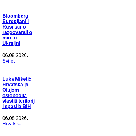
Bloomberg:
Europljani i
Rusi tajno
razgovarali o
miru u
Ukrajini
06.08.2026.
Svijet
Luka Mišetić:
Hrvatska je
Olujom
oslobodila
vlastiti teritorij
i spasila BiH
06.08.2026.
Hrvatska