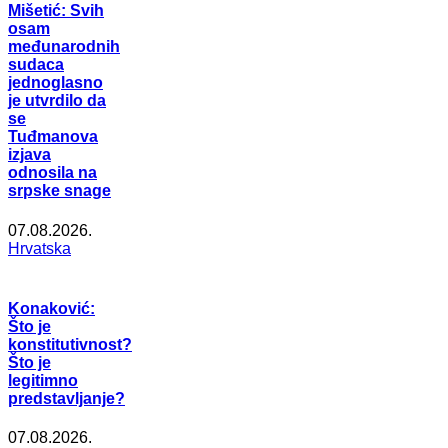
Mišetić: Svih
osam
međunarodnih
sudaca
jednoglasno
je utvrdilo da
se
Tuđmanova
izjava
odnosila na
srpske snage
07.08.2026.
Hrvatska
Konaković:
Što je
konstitutivnost?
Što je
legitimno
predstavljanje?
07.08.2026.