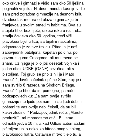
oko crkve i gimnazije vidio sam oko 50 lješina
poginulih vojnika. Ni deset minuta kasnije vidio
sam pred zgradom gimnazije na desnom krilu
dvadesetak metara od ulaza u gimnaziju tri
franjevca u svojim smeđim habitima. Dva su
stajala tiho, bez riječi, drzeći ruku u ruci, oba
starija čovjeka oko 50. godina, treći viši
plavokosi bijel u licu, sa bijelim naočalima,
odgovarao je za sve trojicu. Pitao ih je naš
zapovjednik bataljona, kapetan po činu, po
govoru sigurno Crnogorac, ali mu imena ne
znam. Uz njega je bilo još desetak vojnika i
jedan oficir UDBE (OZNE) bez čina, ali s
pištoljem. Toj grupi se priblizih i ja i Mato
Franušić, bivši načelnik općine Ston, koji je i
sam svršio 8 razreda na Širokom Brijegu.
Franušić je htio, da im pomogne, pa reče
podzapovjedniku: „Ja sam ovdje svršio
gimnaziju i te ljude poznam. Ti su ljudi dobri i
pošteni te vas ovdje nebi čekali, da su bili
kakvi zločinci.“ Podzapovjednik reče: „Morete
produziti“ i mi moradosmo otići. Bili smo
odmakli jedva 10 m, a kad Udbaš automatskim
pištoljem ubi s nekoliko hitaca onog visokog,
plavokosog fratra. Ostaviše mrtvo tijelo tu, a