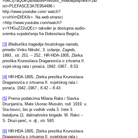
=o6Crj7aQDkQ&feature=results_video&playnext=1&l
ist=PLEFA5CE3A7E954496 i
http://www.youtube.com/ watch?
v=xhVrnDIEKIk>. Na
web
-stranici
<http://www.youtube.com/watch?
v=YHGuZ22uQEc> također je dostupna audio-
snimka svjedočenja fra Dobroslava Begića.
[3]
Bleiburška tragedija hrvatskoga naroda
,
priredio Vinko Nikolić, 3. izdanje, Zagreb,
1993., str. 251. – 252.; HR-HDA-1805, Zbirka
preslika Krunoslava Draganovića o zrtvama II.
svjet-skog rata i poraća, 1942.-1967., 8.53.
[4]
HR-HDA-1805, Zbirka preslika Krunoslava
Draganovića o zrtvama II. svjetskog rata i
poraća, 1942.-1967., 8.42 – 8.43.
[5]
Prema podatcima Milana Rake i Slavka
Druzijanića, Mate Usorac-Musulin, rođ. 1919. u
Sta-ševici, bio je vodnik voda 3. čete 3.
bataljuna 11. dalmatinske brigade. M. Rako –
S. Druzi-janić,
n. dj.
, str. 593.
[6]
HR-HDA-1805, Zbirka preslika Krunoslava
Draganovića o zrtvama II. svjetskog rata i