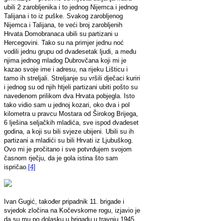
ubili 2 zarobljenika i to jednog Nijemca i jednog
Talijana i to iz puške. Svakog zarobljenog
Nijemca i Talijana, te veći broj zarobljenih
Hrvata Domobranaca ubili su partizani u
Hercegovini. Tako su na primjer jednu noć
vodili jednu grupu od dvadesetak ljudi, a među
njima jednog mladog Dubrovčana koji mi je
kazao svoje ime i adresu, na rijeku Lišticu i
tamo ih streljali. Streljanje su vršili dječaci kuriri
i jednog su od njih htjeli partizani ubiti pošto su
navedenom prilikom dva Hrvata pobjegla. Isto
tako vidio sam u jednoj kozari, oko dva i pol
kilometra u pravcu Mostara od Širokog Brijega,
6 lješina seljačkih mladića, sve ispod dvadeset
godina, a koji su bili svjeze ubijeni. Ubili su ih
partizani a mladići su bili Hrvati iz Ljubuškog.
Ovo mi je pročitano i sve potvrđujem svojom
časnom rječju, da je gola istina što sam
ispričao.
[4]
Ivan Gugić, također pripadnik 11. brigade i
svjedok zločina na Kočevskome rogu, izjavio je
da su mu po dolasku u brigadu u travnju 1945.