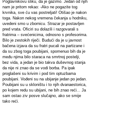
Poglavnikovu sliku, da je gazimo. Jedan od njih
nam je pritom rekao: -Ako ne pogazite tog
krvnika, sve ću vas postreljati! Otišao je nakon
toga. Nakon nekog vremena čekanja u hodniku,
uvedeni smo u zbornicu. Strazar je postavljen
pred vrata. Oficiri su dolazili i razgovarali s
fratrima – svećenicima, odnosno s profesorima.
Bilo je zestokih riječi. Budući da je u javnost
bačena izjava da su fratri pucali na partizane i
da su zbog toga poubijani, spomenuo bih da je
među njima bilo staraca na smrtnoj postelji,
bez vida, a jedan je bio takva duševnog stanja
da nije ni znao da se vodi borba. Pa ipak
proglašeni su krivim i pod tim optuzbama
poubijani. Vođeni su na ubijanje jedan po jedan.
Poubijani su u skloništu i to njih dvanaestorica,
po kojem redu su ubijani, ne bih znao reći... Ja
sam ostao ziv posve slučajno, ako se smije
tako reći.