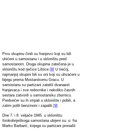
Prvu skupinu činili su franjevci koji su bili
uhićeni u samostanu i u skloništu pred
samostanom. Druga skupina zatečena je u
skloništu kod rječice Lištice.
[8]
U trećoj,
najmanjoj skupini bili su oni koji su uhvaćeni u
bijegu prema Mostarskomu Gracu. U
samostanu su partizani zatekli dvanaest
franjevaca i sve redovnike i nekoliko časnih
sestara zatvorili u samostansku zbornicu.
Predvečer su ih strpali u sklonište i pobili, a
zatim polili benzinom i zapalili.
[9]
Dne 7. i 8. veljače 1945. u skloništu
širokobriješkoga samostana ubijeni su: o. fra
Marko Barbarić, kojega su partizani pronašli