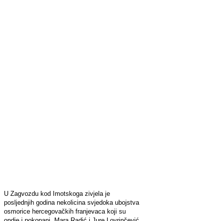
U Zagvozdu kod Imotskoga zivjela je
posljednjih godina nekolicina svjedoka ubojstva
osmorice hercegovačkih franjevaca koji su
ondje i pokopani. Mara Radić i Jure Lovrinčević