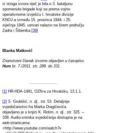
iz istoga izvora riječ je bila o 3. bataljunu
spomenute brigade koji se prema vojno-
operativnome izvješću I. hrvatske divizije
KNOJ-a između 15. prosinca 1944. i 25.
siječnja 1945. ustvari nalazio na širem području
Zadra i Šibenika.
[39]
Blanka Matković
Znanstveni članak izvorno objavljen u časopisu
Hum
br. 7./2011. str. 288. do 331.
[1]
HR-HDA-1491, OZN-a za Hrvatsku, 13.1.1.
[2]
S. Grubišić,
n. dj.
, str. 53. Detaljnije
svjedočanstvo fra Marka Dragičevića
objavljeno je u knjizi K. Rotim,
n. dj.
, str. 325. –
338. Audio-snimka svjedočenja dostupna je na
web
-stranicama:
<http://www.youtube.com/watch?v