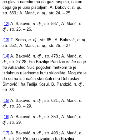
po glavi i naredio mu da gazi raspelo, nakon
čega ga je ubio pištoljem. A. Baković,
n. dj.
,
str. 353.; A. Marić,
n. dj.
, str. 24. – 25.
[12]
A. Baković,
n. dj.
, str. 587.; A. Marić,
n.
dj.
, str. 25. – 26.
[13]
F. Boras,
n. dj.
, str. 85.; A. Baković,
n. dj.
,
str. 352.; A. Marić,
n. dj.
, str. 26. – 27.
[14]
A. Baković,
n. dj.
, str. 478.; A. Marić,
n.
dj.
, str. 27-28. Fra Bazilije Pandzić ističe da je
fra Arkanđeo Nuić pogođen metkom te je
izdahnuo u jednome kutu skloništa. Moguće je
da su na isti način skončali i fra Dobroslav
Šimović i fra Tadija Kozul. B. Pandzić,
n. dj.
,
str. 33.
[15]
A. Baković,
n. dj.
, str. 621.; A. Marić,
n.
dj.
, str. 28. – 29.
[16]
A. Baković,
n. dj.
, str. 350.; A. Marić,
n.
dj.
, str. 29.
[17]
A. Baković,
n. dj.
, str. 493.; A. Marić,
n.
dj.
, str. 30. Prema navodima fra Bazilija