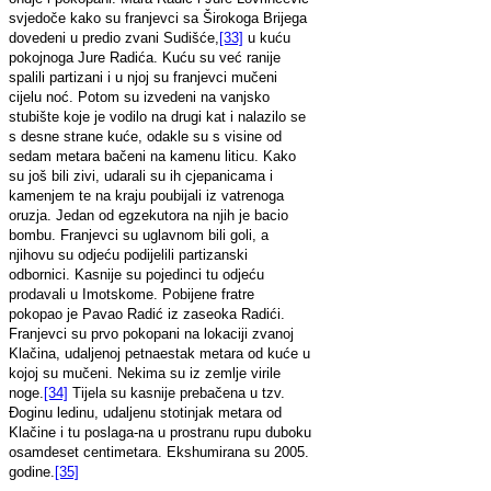
svjedoče kako su franjevci sa Širokoga Brijega
dovedeni u predio zvani Sudišće,
[33]
u kuću
pokojnoga Jure Radića. Kuću su već ranije
spalili partizani i u njoj su franjevci mučeni
cijelu noć. Potom su izvedeni na vanjsko
stubište koje je vodilo na drugi kat i nalazilo se
s desne strane kuće, odakle su s visine od
sedam metara bačeni na kamenu liticu. Kako
su još bili zivi, udarali su ih cjepanicama i
kamenjem te na kraju poubijali iz vatrenoga
oruzja. Jedan od egzekutora na njih je bacio
bombu. Franjevci su uglavnom bili goli, a
njihovu su odjeću podijelili partizanski
odbornici. Kasnije su pojedinci tu odjeću
prodavali u Imotskome. Pobijene fratre
pokopao je Pavao Radić iz zaseoka Radići.
Franjevci su prvo pokopani na lokaciji zvanoj
Klačina, udaljenoj petnaestak metara od kuće u
kojoj su mučeni. Nekima su iz zemlje virile
noge.
[34]
Tijela su kasnije prebačena u tzv.
Đoginu ledinu, udaljenu stotinjak metara od
Klačine i tu poslaga-na u prostranu rupu duboku
osamdeset centimetara. Ekshumirana su 2005.
godine.
[35]