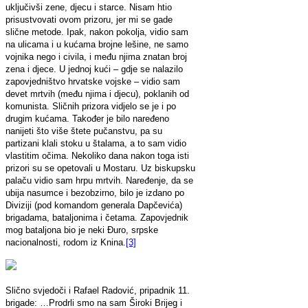
uključivši zene, djecu i starce. Nisam htio
prisustvovati ovom prizoru, jer mi se gade
slične metode. Ipak, nakon pokolja, vidio sam
na ulicama i u kućama brojne lešine, ne samo
vojnika nego i civila, i među njima znatan broj
zena i djece. U jednoj kući – gdje se nalazilo
zapovjedništvo hrvatske vojske – vidio sam
devet mrtvih (među njima i djecu), poklanih od
komunista. Sličnih prizora vidjelo se je i po
drugim kućama. Također je bilo naređeno
nanijeti što više štete pučanstvu, pa su
partizani klali stoku u štalama, a to sam vidio
vlastitim očima. Nekoliko dana nakon toga isti
prizori su se opetovali u Mostaru. Uz biskupsku
palaču vidio sam hrpu mrtvih. Naređenje, da se
ubija nasumce i bezobzirno, bilo je izdano po
Diviziji (pod komandom generala Dapčevića)
brigadama, bataljonima i četama. Zapovjednik
mog bataljona bio je neki Đuro, srpske
nacionalnosti, rodom iz Knina.
[3]
Slično svjedoči i Rafael Radović, pripadnik 11.
brigade: …Prodrli smo na sam Široki Brijeg i