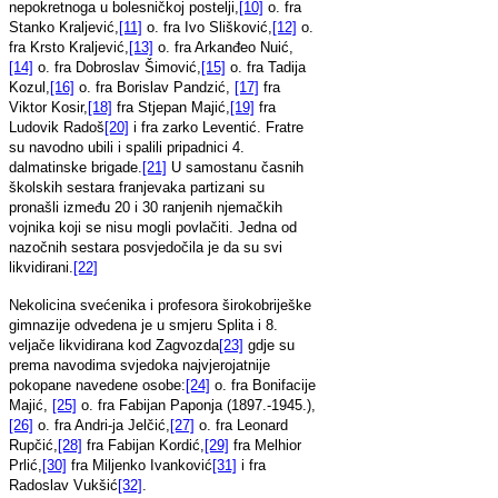
nepokretnoga u bolesničkoj postelji,
[10]
o. fra
Stanko Kraljević,
[11]
o. fra Ivo Slišković,
[12]
o.
fra Krsto Kraljević,
[13]
o. fra Arkanđeo Nuić,
[14]
o. fra Dobroslav Šimović,
[15]
o. fra Tadija
Kozul,
[16]
o. fra Borislav Pandzić,
[17]
fra
Viktor Kosir,
[18]
fra Stjepan Majić,
[19]
fra
Ludovik Radoš
[20]
i fra zarko Leventić. Fratre
su navodno ubili i spalili pripadnici 4.
dalmatinske brigade.
[21]
U samostanu časnih
školskih sestara franjevaka partizani su
pronašli između 20 i 30 ranjenih njemačkih
vojnika koji se nisu mogli povlačiti. Jedna od
nazočnih sestara posvjedočila je da su svi
likvidirani.
[22]
Nekolicina svećenika i profesora širokobriješke
gimnazije odvedena je u smjeru Splita i 8.
veljače likvidirana kod Zagvozda
[23]
gdje su
prema navodima svjedoka najvjerojatnije
pokopane navedene osobe:
[24]
o. fra Bonifacije
Majić,
[25]
o. fra Fabijan Paponja (1897.-1945.),
[26]
o. fra Andri-ja Jelčić,
[27]
o. fra Leonard
Rupčić,
[28]
fra Fabijan Kordić,
[29]
fra Melhior
Prlić,
[30]
fra Miljenko Ivanković
[31]
i fra
Radoslav Vukšić
[32]
.