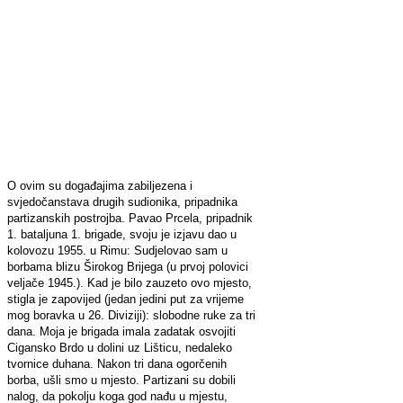
O ovim su događajima zabiljezena i
svjedočanstava drugih sudionika, pripadnika
partizanskih postrojba. Pavao Prcela, pripadnik
1. bataljuna 1. brigade, svoju je izjavu dao u
kolovozu 1955. u Rimu: Sudjelovao sam u
borbama blizu Širokog Brijega (u prvoj polovici
veljače 1945.). Kad je bilo zauzeto ovo mjesto,
stigla je zapovijed (jedan jedini put za vrijeme
mog boravka u 26. Diviziji): slobodne ruke za tri
dana. Moja je brigada imala zadatak osvojiti
Cigansko Brdo u dolini uz Lišticu, nedaleko
tvornice duhana. Nakon tri dana ogorčenih
borba, ušli smo u mjesto. Partizani su dobili
nalog, da pokolju koga god nađu u mjestu,