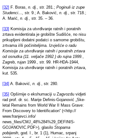
[32]
F. Boras,
n. dj.
, str. 281.;
Poginuli iz zupe
Studenci…,
str. 9.; A. Baković,
n. dj.
, str. 718.;
A. Marić,
n. dj.
, str. 35. – 36.
[33]
Komisija za utvrđivanje ratnih i poratnih
zrtava evidentirala je grobište Sudišće, no nisu
prikupljeni dodatni podatci o samome grobištu,
zrtvama i/ili počiniteljima.
Izvješće o radu
Komisije za utvrđivanje ratnih i poratnih zrtava
od osnutka (11. veljače 1992.) do rujna 1999.
,
Zagreb, rujan 1999., str. 99. HR-HDA-1944,
Komisija za utvrđivanje ratnih i poratnih zrtava,
kut. 535.
[34]
A. Baković,
n. dj.
, str. 280.
[35]
Opširnije o ekshumaciji u Zagvozdu vidjeti
rad prof. dr. sc. Marije Definis-Gojanović „Ske-
letal Remains from World War II Mass Grave:
From Discovery to Identification“ (<http://
www.franjevci.info/
news_files/CMJ_48%284%29_DEFINIS-
GOJANOVIC.PDF>), glasilo
Stopama
pobijenih
, god. I., br. 1 (1), Humac, srpanj