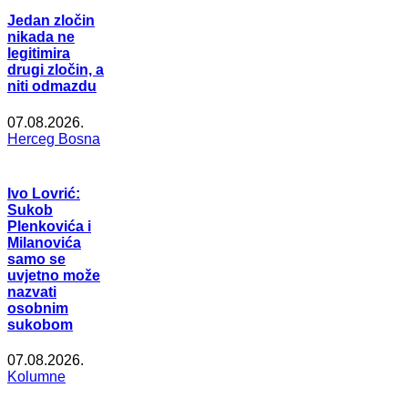
Jedan zločin
nikada ne
legitimira
drugi zločin, a
niti odmazdu
07.08.2026.
Herceg Bosna
Ivo Lovrić:
Sukob
Plenkovića i
Milanovića
samo se
uvjetno može
nazvati
osobnim
sukobom
07.08.2026.
Kolumne