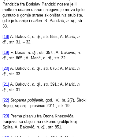
Pandzića fra Borislav Pandzić nozem je ili
metkom udaren u srce i njegovo je mrtvo tijelo
gurnuto s gornje strane skloništa niz stubište,
gdje je kasnije i nađen. B. Pandzić,
n. dj.
, str.
33.
[18]
A. Baković,
n. dj.
, str. 855.; A. Marić,
n.
dj.
, str. 31. – 32.
[19]
F. Boras,
n. dj.
, str. 357.; A. Baković,
n.
dj.
, str. 865.; A. Marić,
n. dj.
, str. 32.
[20]
A. Baković,
n. dj.
, str. 875.; A. Marić,
n.
dj.
, str. 33.
[21]
A. Baković,
n. dj.
, str. 391.; A. Marić,
n.
dj.
, str. 31.
[22]
Stopama pobijenih
, god. IV., br. 2(7), Široki
Brijeg, srpanj – prosinac 2011., str. 19.
[23]
Prema pisanju fra Otona Knezovića
franjevci su ubijeni na nekome groblju kraj
Splita. A. Baković,
n. dj.
, str. 851.