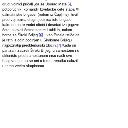
drugi vojnici pričali „da se Usorac Mate
[5]
,
potporučnik, komandir Izviđačke čete štaba XI.
dalmatinske brigade, (rodom iz Čapljine), hvali
pred vojnicima drugih jedinica iste brigade,
kako su on te vodni oficiri i desetari iz njegove
čete, silovali časne sestre i tukli ih, nakon
borbe za Široki Brijeg“
[6]
. Ivan Prcela ističe da
je ratni zločin počinjen u Širokome Brijegu
najpoznatiji predbleiburški zločin.
[7]
Kada su
partizani zauzeli Široki Brijeg, u samostanu i u
skloništu pred samostanom nisu našli sve
franjevce jer su se oni u tome trenutku nalazili
u trima većim skupinama.