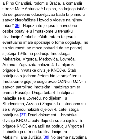
a Pino Orlandini, rodom s Brača, a komandir
straze Mate Antunović Lepina, za kojega ističe
da se „posebno oduševljavao kada bi primio u
zatvor klerofašiste i izvodio viceve na njihov
račun“
[36]
. Nepoznato je jesu li navedene
osobe boravile u Imotskome u trenutku
likvidacije širokobrijeških fratara te jesu li
eventualno imale spoznaje o tome događaju, no
sa sigurnosti se moze potvrditi da se potkraj
siječnja 1945. na području Imotskoga,
Makarske, Vrgorca, Metkovića, Lovreća,
Arzana i Zagvozda nalazio 4. bataljun 5.
brigade I. hrvatske divizije KNOJ-a. Štab
bataljuna s jednom četom bio je smješten u
Imotskome gdje je osiguravao OZN-u i OZN-in
zatvor, patrolirao Imotskim i nadzirao smjer
prema Posušju. Druga četa 4. bataljuna
nalazila se u Lovreću, no dijelom i u
Studencima, Arzanu i Zagvozdu. Istodobno su
se u Vrgorcu nalazili dijelovi 4. čete istoga
bataljuna.
[37]
Drugi dokument I. hrvatske
divizije KNOJ-a potvrđuje da su se dijelovi 5.
brigade KNOJ-a nalazili na području Vrgorca i
Ljubuškoga u trenutku likvidacije fra
Maksimilijana Jurčića.
[38]
No prema navodima