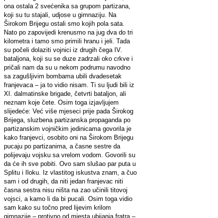
ona ostala 2 svećenika sa grupom partizana,
koji su tu stajali, udjose u gimnaziju. Na
Širokom Brijegu ostali smo kojih pola sata.
Nato po zapovijedi krenusmo na jug dva do tri
kilometra i tamo smo primili hranu i jeli. Tada
su počeli dolaziti vojnici iz drugih čega IV.
bataljona, koji su se duze zadrzali oko crkve i
pričali nam da su u nekom podrumu navodno
sa zagušljivim bombama ubili dvadesetak
franjevaca – ja to vidio nisam. Ti su ljudi bili iz
XI. dalmatinske brigade, četvrti bataljon, ali
neznam koje čete. Osim toga izjavljujem
slijedeće: Već više mjeseci prije pada Širokog
Brijega, sluzbena partizanska propaganda po
partizanskim vojničkim jedinicama govorila je
kako franjevci, osobito oni na Širokom Brijegu
pucaju po partizanima, a časne sestre da
polijevaju vojsku sa vrelom vodom. Govorili su
da će ih sve pobiti. Ovo sam slušao par puta u
Splitu i Iloku. Iz vlastitog iskustva znam, a čuo
sam i od drugih, da niti jedan franjevac niti
časna sestra nisu ništa na zao učinili titovoj
vojsci, a kamo li da bi pucali. Osim toga vidio
sam kako su točno pred lijevim krilom
gimnazije – protivno od mjesta ubijanja fratra –