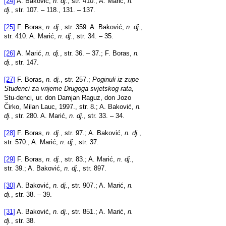
[24]
A. Baković,
n. dj.
, str. 410.; A. Marić,
n.
dj.
, str. 107. – 118., 131. – 137.
[25]
F. Boras,
n. dj.
, str. 359. A. Baković,
n. dj.
,
str. 410. A. Marić,
n. dj.
, str. 34. – 35.
[26]
A. Marić,
n. dj.
, str. 36. – 37.; F. Boras,
n.
dj.
, str. 147.
[27]
F. Boras,
n. dj.
, str. 257.;
Poginuli iz zupe
Studenci za vrijeme Drugoga svjetskog rata
,
Stu-denci, ur. don Damjan Raguz, don Jozo
Čirko, Milan Lauc, 1997., str. 8.; A. Baković,
n.
dj.
, str. 280. A. Marić,
n. dj.
, str. 33. – 34.
[28]
F. Boras,
n. dj.
, str. 97.; A. Baković,
n. dj.
,
str. 570.; A. Marić,
n. dj.
, str. 37.
[29]
F. Boras,
n. dj.
, str. 83.; A. Marić,
n. dj.
,
str. 39.; A. Baković,
n. dj.
, str. 897.
[30]
A. Baković,
n. dj.
, str. 907.; A. Marić,
n.
dj.
, str. 38. – 39.
[31]
A. Baković,
n. dj.
, str. 851.; A. Marić,
n.
dj.
, str. 38.