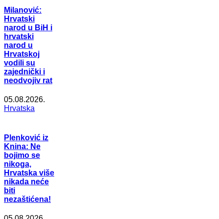
Milanović:
Hrvatski
narod u BiH i
hrvatski
narod u
Hrvatskoj
vodili su
zajednički i
neodvojiv rat
05.08.2026.
Hrvatska
Plenković iz
Knina: Ne
bojimo se
nikoga,
Hrvatska više
nikada neće
biti
nezaštićena!
05.08.2026.