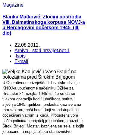
Magazine
Blanka Matković: Zločini postrojba
VIII. Dalmatinskoga korpusa NOVJ-a
u Hercegovini početkom 1945. (III.
dio)
22.08.2012.
Arhiva - stari hrsvijet.net 1
Ispis
E-mail
U Operativnome izvješću I. hrvatske divizije
KNOJ-a upućenome načelniku OZN-e za
Hrvatsku 24. ozujka 1945. ističe se da su
tijekom operacija kod Ljubuškoga potkraj
siječnja 1945. „prilikom prolaska kroz sela na
tom sektoru, naši borci, koji su odstupali bili
dočekivani vatrom iz kuća. Protuofenzivom
naših jedinica neprijatelj je odbačen, zauzet je
Široki Brijeg i Mostar, kaznjena su sela iz kojih
je pucano, a neprijateljsko stanovništvo