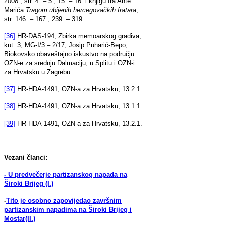
2008., str. 4. – 5., 15. – 16. i knjigu fra Ante
Marića
Tragom ubijenih hercegovačkih fratara
,
str. 146. – 167., 239. – 319.
[36]
HR-DAS-194, Zbirka memoarskog gradiva,
kut. 3, MG-I/3 – 2/17, Josip Puharić-Bepo,
Biokovsko obaveštajno iskustvo na području
OZN-e za srednju Dalmaciju, u Splitu i OZN-i
za Hrvatsku u Zagrebu.
[37]
HR-HDA-1491, OZN-a za Hrvatsku, 13.2.1.
[38]
HR-HDA-1491, OZN-a za Hrvatsku, 13.1.1.
[39]
HR-HDA-1491, OZN-a za Hrvatsku, 13.2.1.
Vezani članci:
- U predvečerje partizanskog napada na
Široki Brijeg (I.)
-
Tito je osobno zapovijedao završnim
partizanskim napadima na Široki Brijeg i
Mostar(II.)