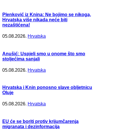
Plenković iz Knina: Ne bojimo se nikoga,
Hrvatska više nikada neće biti
nezaštićena!
05.08.2026.
Hrvatska
Anušić: Uspjeli smo u onome što smo
stoljećima sanjali
05.08.2026.
Hrvatska
Hrvatska i Knin ponosno slave obljetnicu
Oluje
05.08.2026.
Hrvatska
EU će se boriti protiv krijumčarenja
migranata i dezinformacija