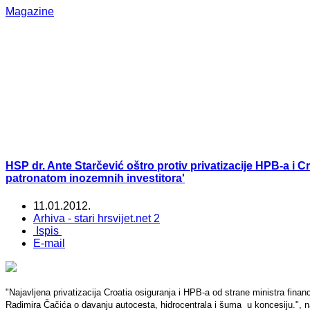
Magazine
HSP dr. Ante Starčević oštro protiv privatizacije HPB-a i C
patronatom inozemnih investitora'
11.01.2012.
Arhiva - stari hrsvijet.net 2
Ispis
E-mail
"Najavljena privatizacija Croatia osiguranja i HPB-a od strane ministra fina
Radimira Čačića o davanju autocesta, hidrocentrala i šuma u koncesiju.", 