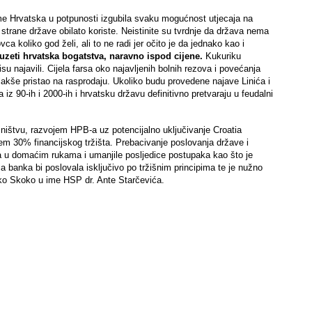
time Hrvatska u potpunosti izgubila svaku mogućnost utjecaja na
 strane države obilato koriste. Neistinite su tvrdnje da država nema
 koliko god želi, ali to ne radi jer očito je da jednako kao i
zeti hrvatska bogatstva, naravno ispod cijene.
Kukuriku
su najavili. Cijela farsa oko najavljenih bolnih rezova i povećanja
 lakše pristao na rasprodaju. Ukoliko budu provedene najave Linića i
iz 90-ih i 2000-ih i hrvatsku državu definitivno pretvaraju u feudalni
ništvu, razvojem HPB-a uz potencijalno uključivanje Croatia
barem 30% financijskog tržišta. Prebacivanje poslovanja države i
ala u domaćim rukama i umanjile posljedice postupaka kao što je
a banka bi poslovala isključivo po tržišnim principima te je nužno
ljko Skoko u ime HSP dr. Ante Starčevića.