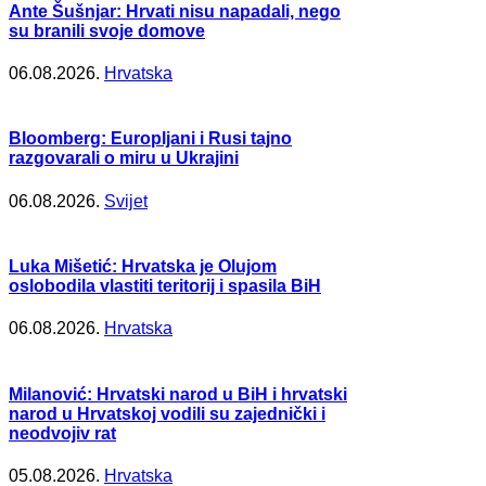
Ante Šušnjar: Hrvati nisu napadali, nego
su branili svoje domove
06.08.2026.
Hrvatska
Bloomberg: Europljani i Rusi tajno
razgovarali o miru u Ukrajini
06.08.2026.
Svijet
Luka Mišetić: Hrvatska je Olujom
oslobodila vlastiti teritorij i spasila BiH
06.08.2026.
Hrvatska
Milanović: Hrvatski narod u BiH i hrvatski
narod u Hrvatskoj vodili su zajednički i
neodvojiv rat
05.08.2026.
Hrvatska