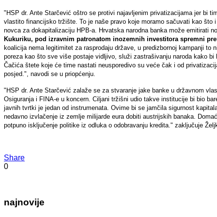
"HSP dr. Ante Starčević oštro se protivi najavljenim privatizacijama jer bi 
vlastito financijsko tržište. To je naše pravo koje moramo sačuvati kao što i
novca za dokapitalizaciju HPB-a. Hrvatska narodna banka može emitirati novca
Kukuriku, pod izravnim patronatom inozemnih investitora spremni preu
koalicija nema legitimitet za rasprodaju države, u predizbornoj kampanji to ni
poreza kao što sve više postaje vidljivo, služi zastrašivanju naroda kako bi
Čačića štete koje će time nastati neusporedivo su veće čak i od privatizacija 
posjed.", navodi se u priopćenju.
"HSP dr. Ante Starčević zalaže se za stvaranje jake banke u državnom vlas
Osiguranja i FINA-e u koncern. Ciljani tržišni udio takve institucije bi bio 
javnih tvrtki je jedan od instrumenata. Ovime bi se jamčila sigurnost kapit
nedavno izvlačenje iz zemlje milijarde eura dobiti austrijskih banaka. Domać
potpuno isključenje politike iz odluka o odobravanju kredita." zaključuje Že
Share
0
najnovije