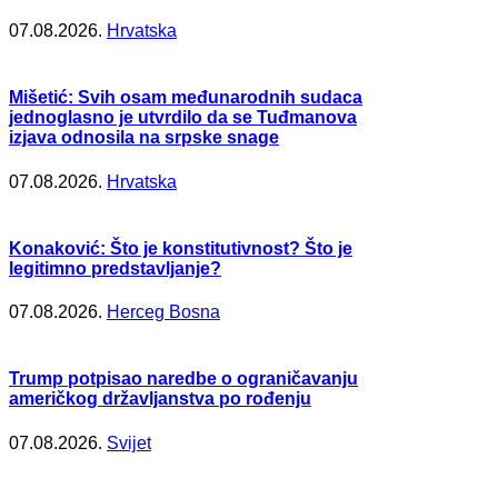
07.08.2026.
Hrvatska
Mišetić: Svih osam međunarodnih sudaca
jednoglasno je utvrdilo da se Tuđmanova
izjava odnosila na srpske snage
07.08.2026.
Hrvatska
Konaković: Što je konstitutivnost? Što je
legitimno predstavljanje?
07.08.2026.
Herceg Bosna
Trump potpisao naredbe o ograničavanju
američkog državljanstva po rođenju
07.08.2026.
Svijet