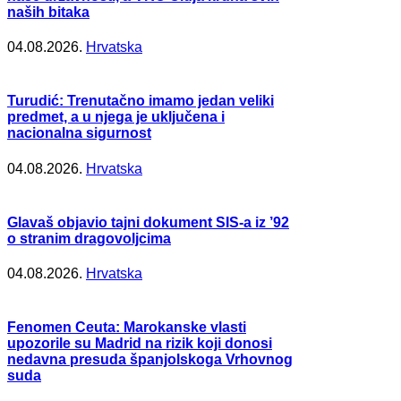
naših bitaka
04.08.2026.
Hrvatska
Turudić: Trenutačno imamo jedan veliki
predmet, a u njega je uključena i
nacionalna sigurnost
04.08.2026.
Hrvatska
Glavaš objavio tajni dokument SIS-a iz ’92
o stranim dragovoljcima
04.08.2026.
Hrvatska
Fenomen Ceuta: Marokanske vlasti
upozorile su Madrid na rizik koji donosi
nedavna presuda španjolskoga Vrhovnog
suda