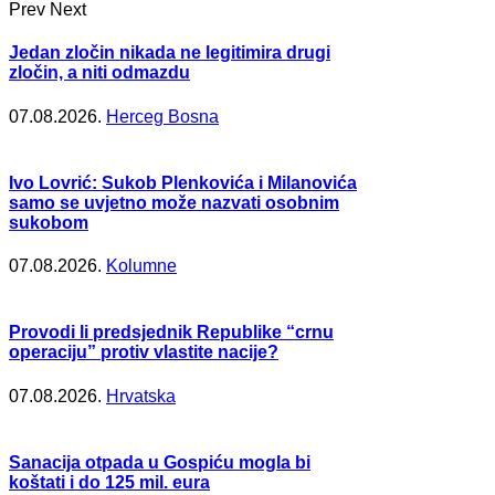
Prev
Next
Jedan zločin nikada ne legitimira drugi
zločin, a niti odmazdu
07.08.2026.
Herceg Bosna
Ivo Lovrić: Sukob Plenkovića i Milanovića
samo se uvjetno može nazvati osobnim
sukobom
07.08.2026.
Kolumne
Provodi li predsjednik Republike “crnu
operaciju” protiv vlastite nacije?
07.08.2026.
Hrvatska
Sanacija otpada u Gospiću mogla bi
koštati i do 125 mil. eura