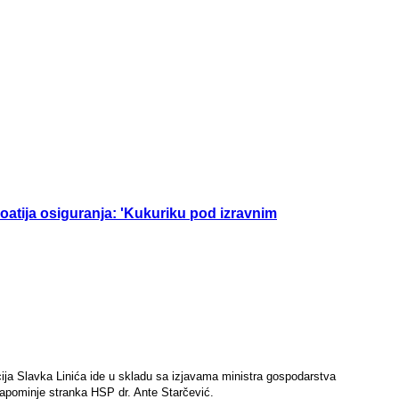
roatija osiguranja: 'Kukuriku pod izravnim
ncija Slavka Linića ide u skladu sa izjavama ministra gospodarstva
napominje stranka HSP dr. Ante Starčević.