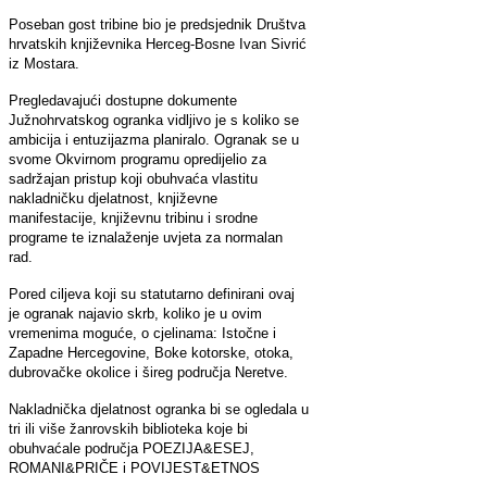
Poseban gost tribine bio je predsjednik Društva
hrvatskih književnika Herceg-Bosne Ivan Sivrić
iz
Mostara.
Pregledavajući dostupne dokumente
Južnohrvatskog ogranka vidljivo je s koliko se
ambicija i entuzijazma planiralo. Ogranak se u
svome Okvirnom programu opredijelio za
sadržajan pristup koji obuhvaća vlastitu
nakladničku djelatnost, književne
manifestacije, književnu tribinu i srodne
programe te iznalaženje uvjeta za normalan
rad.
Pored ciljeva koji su statutarno definirani ovaj
je ogranak najavio skrb, koliko je u ovim
vremenima moguće, o cjelinama: Istočne i
Zapadne Hercegovine, Boke kotorske, otoka,
dubrovačke okolice i šireg područja Neretve.
Nakladnička djelatnost ogranka bi se ogledala u
tri ili više žanrovskih biblioteka koje bi
obuhvaćale područja POEZIJA&ESEJ,
ROMANI&PRIČE i POVIJEST&ETNOS