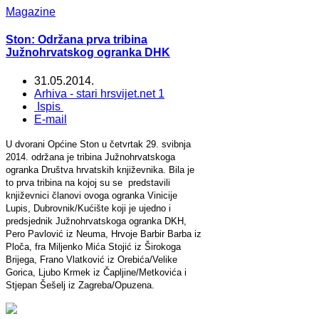
Magazine
Ston: Održana prva tribina
Južnohrvatskog ogranka DHK
31.05.2014.
Arhiva - stari hrsvijet.net 1
Ispis
E-mail
U dvorani Općine Ston u četvrtak 29. svibnja
2014. održana je tribina Južnohrvatskoga
ogranka Društva hrvatskih književnika. Bila je
to prva tribina na kojoj su se predstavili
književnici članovi ovoga ogranka Vinicije
Lupis, Dubrovnik/Kućište koji je ujedno i
predsjednik Južnohrvatskoga ogranka DKH,
Pero Pavlović iz Neuma, Hrvoje Barbir Barba iz
Ploča, fra Miljenko Mića Stojić iz Širokoga
Brijega, Frano Vlatković iz Orebića/Velike
Gorica, Ljubo Krmek iz Čapljine/Metkovića i
Stjepan Šešelj iz Zagreba/Opuzena.