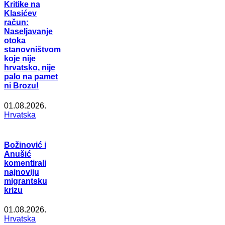
Kritike na
Klasićev
račun:
Naseljavanje
otoka
stanovništvom
koje nije
hrvatsko, nije
palo na pamet
ni Brozu!
01.08.2026.
Hrvatska
Božinović i
Anušić
komentirali
najnoviju
migrantsku
krizu
01.08.2026.
Hrvatska