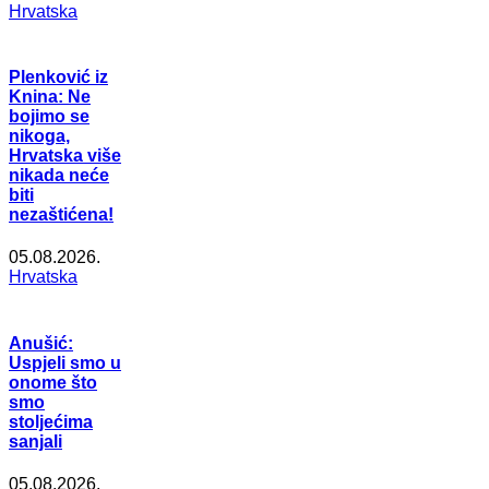
Hrvatska
Plenković iz
Knina: Ne
bojimo se
nikoga,
Hrvatska više
nikada neće
biti
nezaštićena!
05.08.2026.
Hrvatska
Anušić:
Uspjeli smo u
onome što
smo
stoljećima
sanjali
05.08.2026.