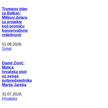
Trumpov plan
za Balkan:
Milijuni dolara
za projekte
koji promiču
konzervativne
vrijednosti
01.08.2026.
Svijet
Damir Zorić:
Matica
hrvatska stoji
uz svoga
potpredsjednika
Marija Jareba
31.07.2026.
Hrvatska