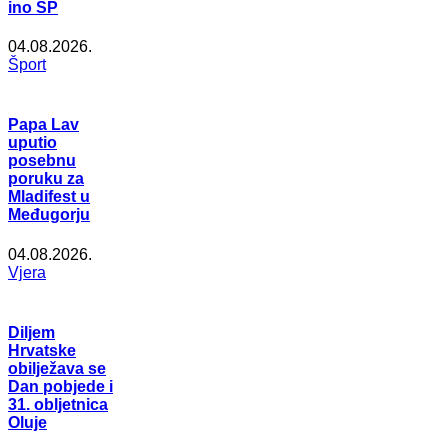
ino SP
04.08.2026.
Šport
Papa Lav
uputio
posebnu
poruku za
Mladifest u
Međugorju
04.08.2026.
Vjera
Diljem
Hrvatske
obilježava se
Dan pobjede i
31. obljetnica
Oluje