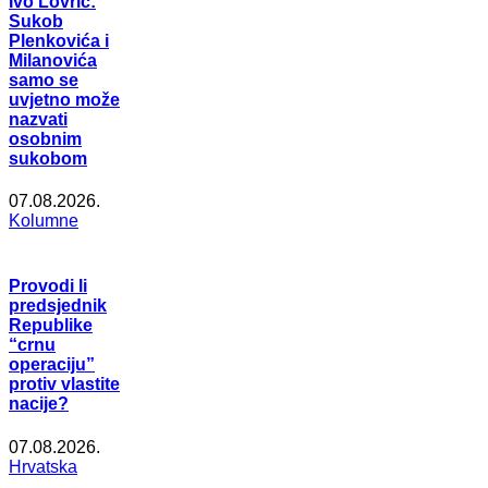
Ivo Lovrić:
Sukob
Plenkovića i
Milanovića
samo se
uvjetno može
nazvati
osobnim
sukobom
07.08.2026.
Kolumne
Provodi li
predsjednik
Republike
“crnu
operaciju”
protiv vlastite
nacije?
07.08.2026.
Hrvatska