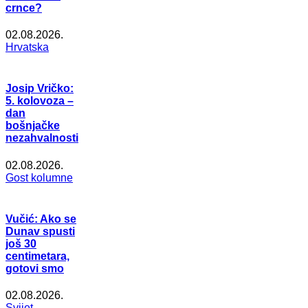
crnce?
02.08.2026.
Hrvatska
Josip Vričko:
5. kolovoza –
dan
bošnjačke
nezahvalnosti
02.08.2026.
Gost kolumne
Vučić: Ako se
Dunav spusti
još 30
centimetara,
gotovi smo
02.08.2026.
Svijet