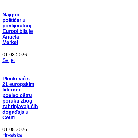
Najgori
političar u
poslijeratnoj
Europi bila je
Angela
Merkel
01.08.2026.
Svijet
Plenković s
21 europskim
liderom
poslao oštru
poruku zbog
zabrinjavajućih
događaja u
Ceuti
01.08.2026.
Hrvatska