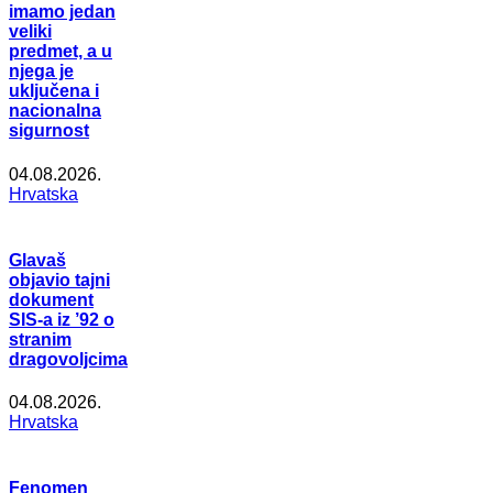
imamo jedan
veliki
predmet, a u
njega je
uključena i
nacionalna
sigurnost
04.08.2026.
Hrvatska
Glavaš
objavio tajni
dokument
SIS-a iz ’92 o
stranim
dragovoljcima
04.08.2026.
Hrvatska
Fenomen