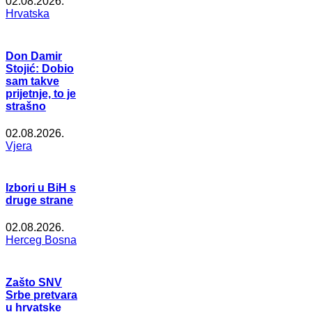
02.08.2026.
Hrvatska
Don Damir
Stojić: Dobio
sam takve
prijetnje, to je
strašno
02.08.2026.
Vjera
Izbori u BiH s
druge strane
02.08.2026.
Herceg Bosna
Zašto SNV
Srbe pretvara
u hrvatske