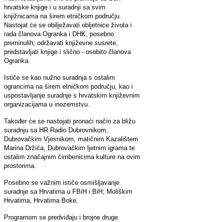
hrvatske knjige i u suradnji sa svim
knjižnicama na širem etničkom području.
Nastojat će se obilježavati obljetnice života i
rada članova Ogranka i DHK, posebno
preminulih; održavati književne susrete,
predstavljati knjige i slično - osobito članova
Ogranka.
Ističe se kao nužno suradnja s ostalim
ograncima na širem etničkom području, kao i
uspostavljanje suradnje s hrvatskim književnim
organizacijama u inozemstvu.
Također će se nastojati pronaći način za bližu
suradnju sa HR Radio Dubrovnikom,
Dubrovačkim Vjesnikom, matičnim Kazalištem
Marina Držića, Dubrovačkim ljetnim igrama te
ostalim značajnim čimbenicima kulture na ovim
prostorima.
Posebno se važnim ističe osmišljavanje
suradnje sa Hrvatima u FBiH i BiH; Moliškim
Hrvatima, Hrvatima Boke.
Programom se predviđaju i brojne druge