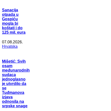
Sanacija
otpada u
Gospiću
mogla bi
koštati i do
125 mil. eura
07.08.2026.
Hrvatska
Mišetić: Svih
osam
međunarodnih
sudaca
jednoglasno
je utvrdilo da
se
Tuđmanova
izjava
odnosila na
srpske snage