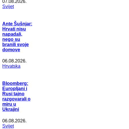
07.08.2026.
Svijet
Ante Šušnjar:
Hrvati nisu
napadali,
nego su
branili svoje
domove
06.08.2026.
Hrvatska
Bloomberg:
Europljani i
Rusi tajno
razgovarali o
miru u
Ukrajini
06.08.2026.
Svijet