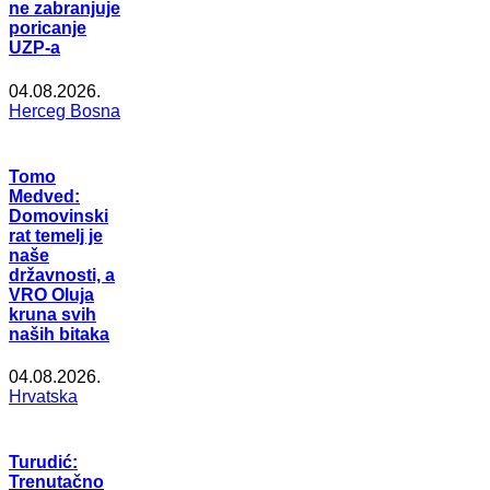
ne zabranjuje
poricanje
UZP-a
04.08.2026.
Herceg Bosna
Tomo
Medved:
Domovinski
rat temelj je
naše
državnosti, a
VRO Oluja
kruna svih
naših bitaka
04.08.2026.
Hrvatska
Turudić:
Trenutačno