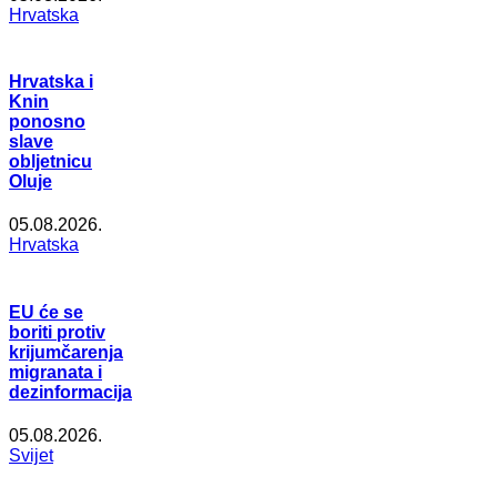
Hrvatska
Hrvatska i
Knin
ponosno
slave
obljetnicu
Oluje
05.08.2026.
Hrvatska
EU će se
boriti protiv
krijumčarenja
migranata i
dezinformacija
05.08.2026.
Svijet