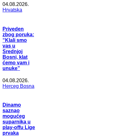
04.08.2026.
Hrvatska
Priveden
zbog poruka:
“Klali smo
vas u
Srednjoj
Bosni, klat
ćemo vam i
unuke”
04.08.2026.
Herceg Bosna
Dinamo
saznao
mogućeg
suparnika u
play-offu Lige
prvaka