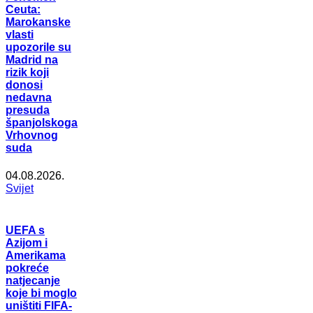
Ceuta:
Marokanske
vlasti
upozorile su
Madrid na
rizik koji
donosi
nedavna
presuda
španjolskoga
Vrhovnog
suda
04.08.2026.
Svijet
UEFA s
Azijom i
Amerikama
pokreće
natjecanje
koje bi moglo
uništiti FIFA-