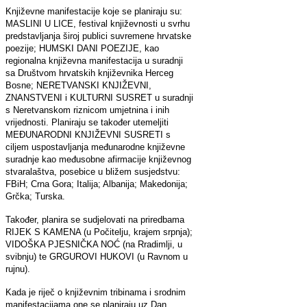
Književne manifestacije koje se planiraju su:
MASLINI U LICE, festival književnosti u svrhu
predstavljanja široj publici suvremene hrvatske
poezije; HUMSKI DANI POEZIJE, kao
regionalna književna manifestacija u suradnji
sa Društvom hrvatskih književnika Herceg
Bosne; NERETVANSKI KNJIŽEVNI,
ZNANSTVENI i KULTURNI SUSRET u suradnji
s Neretvanskom riznicom umjetnina i inih
vrijednosti. Planiraju se također utemeljiti
MEĐUNARODNI KNJIŽEVNI SUSRETI s
ciljem uspostavljanja međunarodne književne
suradnje kao međusobne afirmacije književnog
stvaralaštva, posebice u bližem susjedstvu:
FBiH; Crna Gora; Italija; Albanija; Makedonija;
Grčka; Turska.
Također, planira se sudjelovati na priredbama
RIJEK S KAMENA (u Počitelju, krajem srpnja);
VIDOŠKA PJESNIČKA NOĆ (na Rradimlji, u
svibnju) te GRGUROVI HUKOVI (u Ravnom u
rujnu).
Kada je riječ o književnim tribinama i srodnim
manifestacijama one se planiraju uz Dan