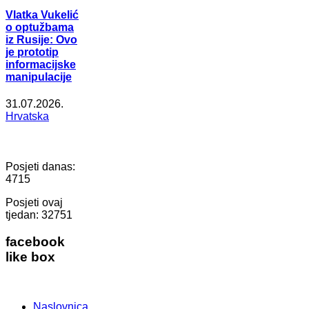
Vlatka Vukelić
o optužbama
iz Rusije: Ovo
je prototip
informacijske
manipulacije
31.07.2026.
Hrvatska
Posjeti danas:
4715
Posjeti ovaj
tjedan:
32751
facebook
like box
Naslovnica