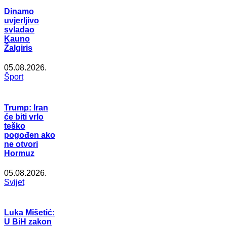
Dinamo
uvjerljivo
svladao
Kauno
Žalgiris
05.08.2026.
Šport
Trump: Iran
će biti vrlo
teško
pogođen ako
ne otvori
Hormuz
05.08.2026.
Svijet
Luka Mišetić:
U BiH zakon