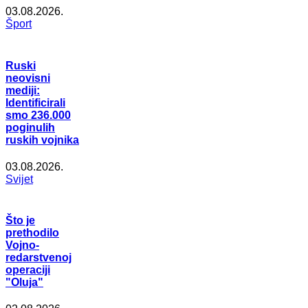
03.08.2026.
Šport
Ruski
neovisni
mediji:
Identificirali
smo 236.000
poginulih
ruskih vojnika
03.08.2026.
Svijet
Što je
prethodilo
Vojno-
redarstvenoj
operaciji
"Oluja"