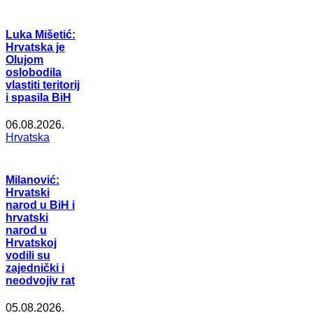
Luka Mišetić:
Hrvatska je
Olujom
oslobodila
vlastiti teritorij
i spasila BiH
06.08.2026.
Hrvatska
Milanović:
Hrvatski
narod u BiH i
hrvatski
narod u
Hrvatskoj
vodili su
zajednički i
neodvojiv rat
05.08.2026.