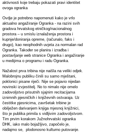
aktivnosti koje trebaju pokazati pravi identitet
ovoga ogranka
Ovdje je potrebno napomenuti kako je vrlo
aktualno angažiranje Ogranka - na razini svih
gradova hrvatskog etničkog/nacionalnog
prostora – u smislu iznalaženja prostora i
kupnje/doniranja opreme, (računalo, faks i
drugo), kao neophodnih uvjeta za normalan rad
Ogranka. Također se planira i izradba i
postavljanje web stranice Ogranka i angažiranje
u medijima o programu i radu Ogranka.
Nažalost prva tribina nije naišla na veliki odjek.
Malobrojnu publiku činili su samo mještani,
poklonici pisane riječi. Nije se pojavio nijedan
novinski izvjestitelj. No to nimalo nije omelo
zadovoljstvo prisutnih sjajnim recitacijama
iznimnih pjesničkih i književnih ostvaraja. Uz
čestitke pjesnicima, završetak tribine je
obilježen darivanjem knjiga mjesnoj knjižnici,
što je publika primila s vidljivim zadovoljstvom.
Tim prvim korakom Južnohrvatski ogranka
DHK, iako malo bojažljivo, započelo je,
nadajmo se, plodonosno kulturno putovanje.