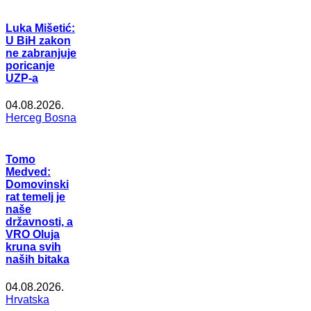
Luka Mišetić:
U BiH zakon
ne zabranjuje
poricanje
UZP-a
04.08.2026.
Herceg Bosna
Tomo
Medved:
Domovinski
rat temelj je
naše
državnosti, a
VRO Oluja
kruna svih
naših bitaka
04.08.2026.
Hrvatska