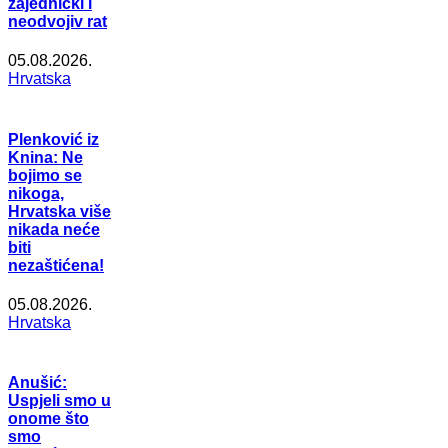
zajednički i
neodvojiv rat
05.08.2026.
Hrvatska
Plenković iz
Knina: Ne
bojimo se
nikoga,
Hrvatska više
nikada neće
biti
nezaštićena!
05.08.2026.
Hrvatska
Anušić:
Uspjeli smo u
onome što
smo