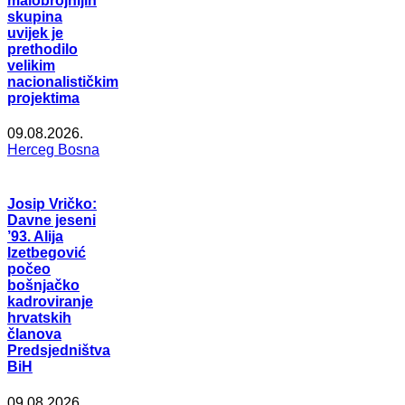
malobrojnijih
skupina
uvijek je
prethodilo
velikim
nacionalističkim
projektima
09.08.2026.
Herceg Bosna
Josip Vričko:
Davne jeseni
’93. Alija
Izetbegović
počeo
bošnjačko
kadroviranje
hrvatskih
članova
Predsjedništva
BiH
09.08.2026.