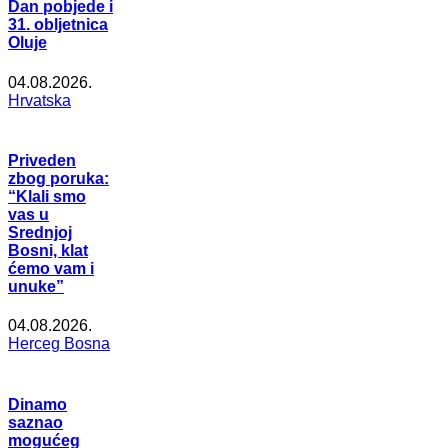
Dan pobjede i
31. obljetnica
Oluje
04.08.2026.
Hrvatska
Priveden
zbog poruka:
“Klali smo
vas u
Srednjoj
Bosni, klat
ćemo vam i
unuke”
04.08.2026.
Herceg Bosna
Dinamo
saznao
mogućeg