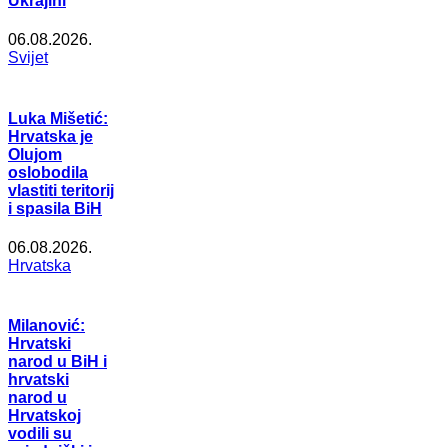
Ukrajini
06.08.2026.
Svijet
Luka Mišetić:
Hrvatska je
Olujom
oslobodila
vlastiti teritorij
i spasila BiH
06.08.2026.
Hrvatska
Milanović:
Hrvatski
narod u BiH i
hrvatski
narod u
Hrvatskoj
vodili su