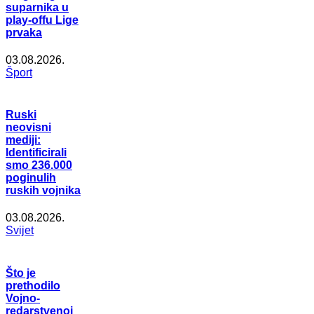
suparnika u
play-offu Lige
prvaka
03.08.2026.
Šport
Ruski
neovisni
mediji:
Identificirali
smo 236.000
poginulih
ruskih vojnika
03.08.2026.
Svijet
Što je
prethodilo
Vojno-
redarstvenoj