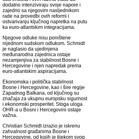
dodatno intenziviraju svoje napore i
zajedno sa njegovim nasljednikom
rade na provedbi ovih reformi i
ostvarivanju ključnog napretka na putu
ka euro-atlantskim integracijama.
Njegove odluke nisu poništene
nijednom sudskom odlukom. Schmidt
je naglasio da ujedinjena
međunarodna zajednica ostaje
nezamjenjiva za stabilnost Bosne i
Hercegovine i njen napredak prema
euro-atlantskim aspiracijama.
Ekonomska i politička stabilnost
Bosne i Hercegovine, kao i šire regije
Zapadnog Balkana, od ključnog su
značaja za ukupnu europsku sigurnost
i ekonomski prosperitet. Stoga uloga
OHR-a u Bosni i Hercegovini ostaje
važna.
Christian Schmidt izrazio je iskrenu
zahvalnost građanima Bosne i
Hercegovine, od kojih je tijekom svog