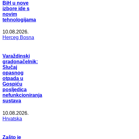
BiH u nove
izbore ide s
novim
tehnologijama
10.08.2026.
Herceg Bosna
Varaždinski
gradonačelnik:
Slučaj
opasnog
otpada u
Gospiću
posljedica
nefunkcioniranja
sustava
10.08.2026.
Hrvatska
Zašto je