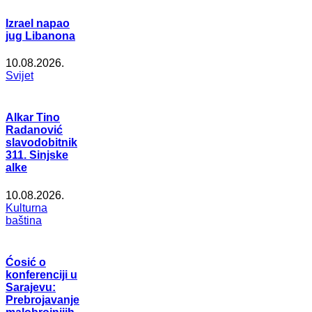
Izrael napao
jug Libanona
10.08.2026.
Svijet
Alkar Tino
Radanović
slavodobitnik
311. Sinjske
alke
10.08.2026.
Kulturna
baština
Ćosić o
konferenciji u
Sarajevu:
Prebrojavanje