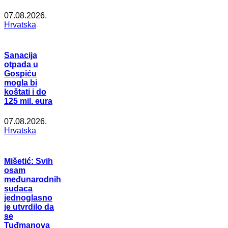
07.08.2026.
Hrvatska
Sanacija
otpada u
Gospiću
mogla bi
koštati i do
125 mil. eura
07.08.2026.
Hrvatska
Mišetić: Svih
osam
međunarodnih
sudaca
jednoglasno
je utvrdilo da
se
Tuđmanova