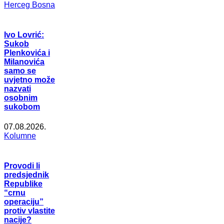
Herceg Bosna
Ivo Lovrić:
Sukob
Plenkovića i
Milanovića
samo se
uvjetno može
nazvati
osobnim
sukobom
07.08.2026.
Kolumne
Provodi li
predsjednik
Republike
“crnu
operaciju”
protiv vlastite
nacije?