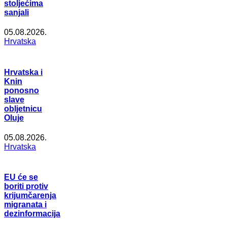
stoljećima
sanjali
05.08.2026.
Hrvatska
Hrvatska i
Knin
ponosno
slave
obljetnicu
Oluje
05.08.2026.
Hrvatska
EU će se
boriti protiv
krijumčarenja
migranata i
dezinformacija