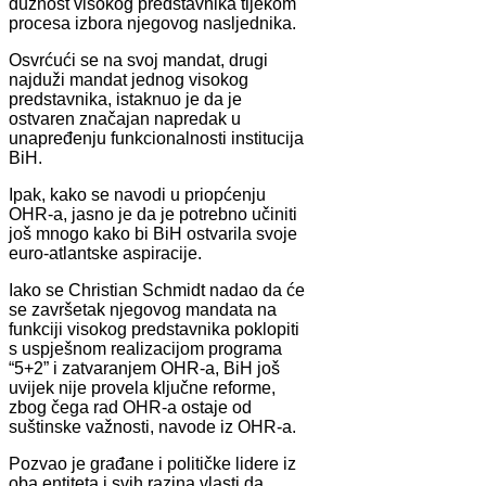
dužnost visokog predstavnika tijekom
procesa izbora njegovog nasljednika.
Osvrćući se na svoj mandat, drugi
najduži mandat jednog visokog
predstavnika, istaknuo je da je
ostvaren značajan napredak u
unapređenju funkcionalnosti institucija
BiH.
Ipak, kako se navodi u priopćenju
OHR-a, jasno je da je potrebno učiniti
još mnogo kako bi BiH ostvarila svoje
euro-atlantske aspiracije.
Iako se Christian Schmidt nadao da će
se završetak njegovog mandata na
funkciji visokog predstavnika poklopiti
s uspješnom realizacijom programa
“5+2” i zatvaranjem OHR-a, BiH još
uvijek nije provela ključne reforme,
zbog čega rad OHR-a ostaje od
suštinske važnosti, navode iz OHR-a.
Pozvao je građane i političke lidere iz
oba entiteta i svih razina vlasti da