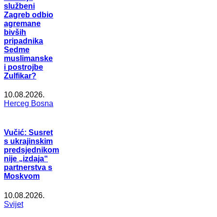
službeni
Zagreb odbio
agremane
bivših
pripadnika
Sedme
muslimanske
i postrojbe
Zulfikar?
10.08.2026.
Herceg Bosna
Vučić: Susret
s ukrajinskim
predsjednikom
nije „izdaja“
partnerstva s
Moskvom
10.08.2026.
Svijet