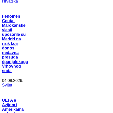
Hrvatska
Fenomen
Ceuta:
Marokanske
vlasti
upozorile su
Madrid na
rizik koji
donosi
nedavna
presuda
španjolskoga
Vrhovnog
suda
04.08.2026.
Svijet
UEFA s
Azijom i
Amerikama