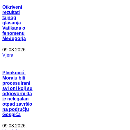
Otkriveni
rezultati
tajnog
glasanja
Vatikana o
fenomenu
Međugorja
09.08.2026.
Vjera
Plenković:
Moraju biti
procesuirani
svi oni koji su
odgovorni da
je nelegalan
otpad završio
na području
Gospića
09.08.2026.