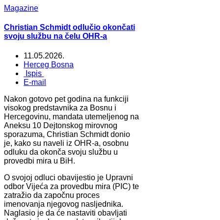
Magazine
Christian Schmidt odlučio okončati
svoju službu na čelu OHR-a
11.05.2026.
Herceg Bosna
Ispis
E-mail
Nakon gotovo pet godina na funkciji
visokog predstavnika za Bosnu i
Hercegovinu, mandata utemeljenog na
Aneksu 10 Dejtonskog mirovnog
sporazuma, Christian Schmidt donio
je, kako su naveli iz OHR-a, osobnu
odluku da okonča svoju službu u
provedbi mira u BiH.
O svojoj odluci obavijestio je Upravni
odbor Vijeća za provedbu mira (PIC) te
zatražio da započnu proces
imenovanja njegovog nasljednika.
Naglasio je da će nastaviti obavljati