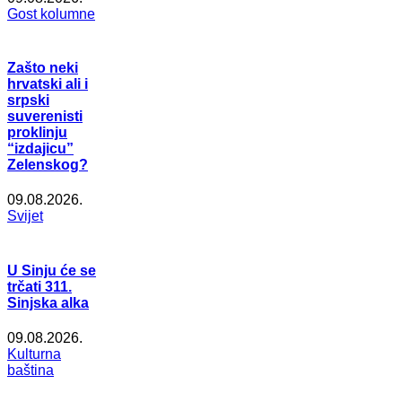
Gost kolumne
Zašto neki
hrvatski ali i
srpski
suverenisti
proklinju
“izdajicu”
Zelenskog?
09.08.2026.
Svijet
U Sinju će se
trčati 311.
Sinjska alka
09.08.2026.
Kulturna
baština