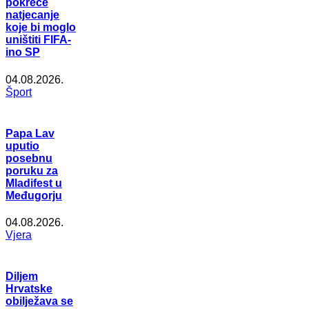
pokreće
natjecanje
koje bi moglo
uništiti FIFA-
ino SP
04.08.2026.
Šport
Papa Lav
uputio
posebnu
poruku za
Mladifest u
Međugorju
04.08.2026.
Vjera
Diljem
Hrvatske
obilježava se