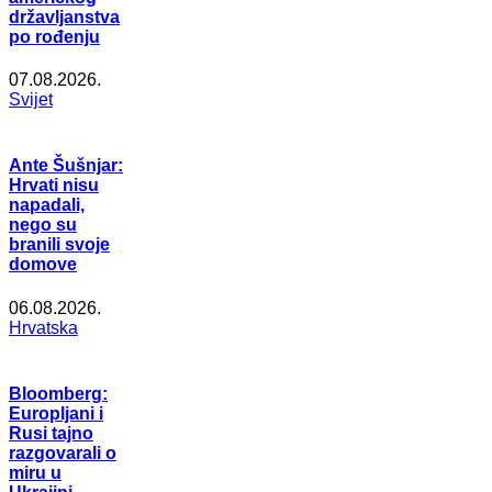
državljanstva
po rođenju
07.08.2026.
Svijet
Ante Šušnjar:
Hrvati nisu
napadali,
nego su
branili svoje
domove
06.08.2026.
Hrvatska
Bloomberg:
Europljani i
Rusi tajno
razgovarali o
miru u