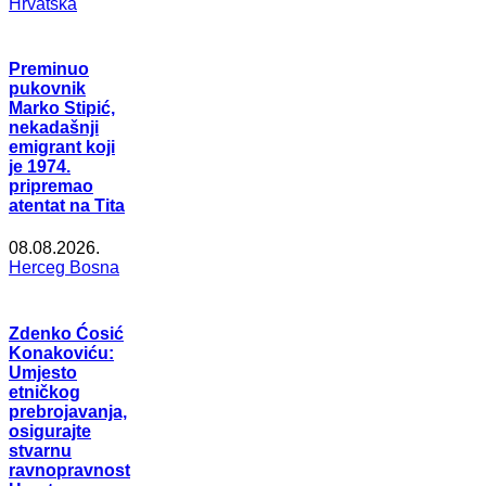
Hrvatska
Preminuo
pukovnik
Marko Stipić,
nekadašnji
emigrant koji
je 1974.
pripremao
atentat na Tita
08.08.2026.
Herceg Bosna
Zdenko Ćosić
Konakoviću:
Umjesto
etničkog
prebrojavanja,
osigurajte
stvarnu
ravnopravnost