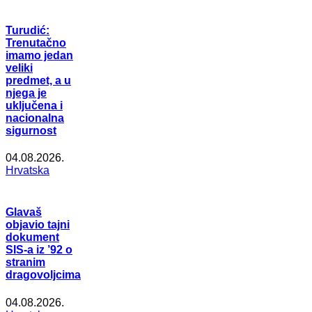
Turudić:
Trenutačno
imamo jedan
veliki
predmet, a u
njega je
uključena i
nacionalna
sigurnost
04.08.2026.
Hrvatska
Glavaš
objavio tajni
dokument
SIS-a iz ’92 o
stranim
dragovoljcima
04.08.2026.