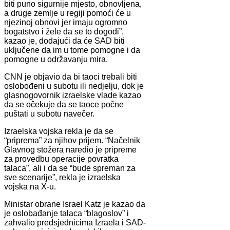
biti puno sigurnije mjesto, obnovljena,
a druge zemlje u regiji pomoći će u
njezinoj obnovi jer imaju ogromno
bogatstvo i žele da se to dogodi”,
kazao je, dodajući da će SAD biti
uključene da im u tome pomogne i da
pomogne u održavanju mira.
CNN je objavio da bi taoci trebali biti
oslobođeni u subotu ili nedjelju, dok je
glasnogovornik izraelske vlade kazao
da se očekuje da se taoce počne
puštati u subotu navečer.
Izraelska vojska rekla je da se
“priprema” za njihov prijem. “Načelnik
Glavnog stožera naredio je pripreme
za provedbu operacije povratka
talaca”, ali i da se “bude spreman za
sve scenarije”, rekla je izraelska
vojska na X-u.
Ministar obrane Israel Katz je kazao da
je oslobađanje talaca “blagoslov” i
zahvalio predsjednicima Izraela i SAD-