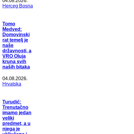
04.08.2026.
Herceg Bosna
Tomo
Medved:
Domovinski
rat temelj je
naše
državnosti, a
VRO Oluja
kruna svih
naših bitaka
04.08.2026.
Hrvatska
Turudić:
Trenutačno
imamo jedan
veliki
predmet, a u
njega je