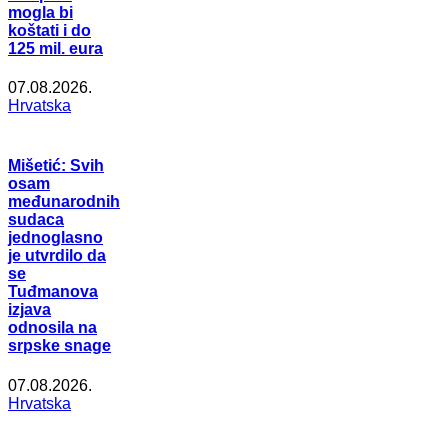
mogla bi
koštati i do
125 mil. eura
07.08.2026.
Hrvatska
Mišetić: Svih
osam
međunarodnih
sudaca
jednoglasno
je utvrdilo da
se
Tuđmanova
izjava
odnosila na
srpske snage
07.08.2026.
Hrvatska