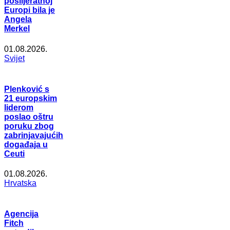
poslijeratnoj
Europi bila je
Angela
Merkel
01.08.2026.
Svijet
Plenković s
21 europskim
liderom
poslao oštru
poruku zbog
zabrinjavajućih
događaja u
Ceuti
01.08.2026.
Hrvatska
Agencija
Fitch