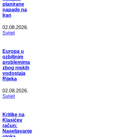
planirane
napade na
Iran
02.08.2026.
Svijet
Europa u
ozbiljnim
problemima
zbog niskih
vodostaja
Rijeka
02.08.2026.
Svijet
Kritike na
Klasićev
račun:
Naseljavanje
otoka