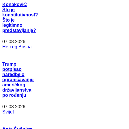
Konaković:
Što je
konstitutivnost?
Što je
legitimno
predstavljanje?
07.08.2026.
Herceg Bosna
Trump
potpisao
naredbe o
ograničavanju
američkog
državljanstva
po rođenju
07.08.2026.
Svijet