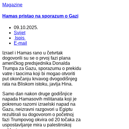
Magazine
Hamas pristao na sporazum o Gazi
09.10.2025.
Svijet
Ispis
E-mail
Izrael i Hamas rano u četvrtak
dogovorili su se o prvoj fazi plana
američkog predsjednika Donalda
Trumpa za Gazu, sporazumu o prekidu
vatre i taocima koji bi mogao otvoriti
put okončanju krvavog dvogodišnjeg
rata na Bliskom istoku, javlja Hina.
Samo dan nakon druge godišnjice
napada Hamasovih militanata koji je
pokrenuo razorni izraelski napad na
Gazu, neizravni razgovori u Egiptu
rezultirali su dogovorom o početnoj
fazi Trumpovog okvira od 20 točaka za
uspostavljanje mira u palestinskoj