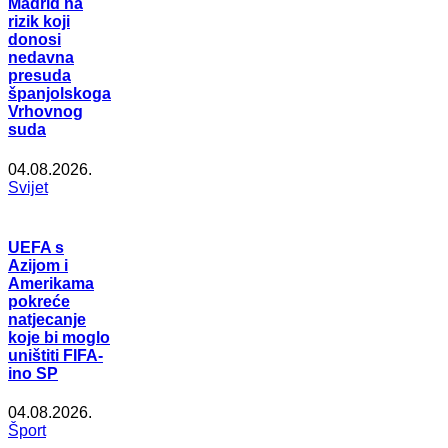
Madrid na
rizik koji
donosi
nedavna
presuda
španjolskoga
Vrhovnog
suda
04.08.2026.
Svijet
UEFA s
Azijom i
Amerikama
pokreće
natjecanje
koje bi moglo
uništiti FIFA-
ino SP
04.08.2026.
Šport