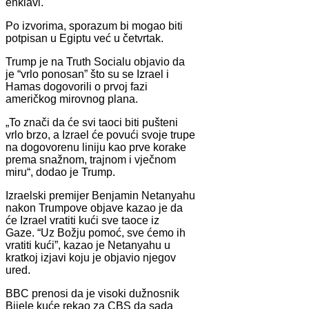
enklavi.
Po izvorima, sporazum bi mogao biti
potpisan u Egiptu već u četvrtak.
Trump je na Truth Socialu objavio da
je “vrlo ponosan” što su se Izrael i
Hamas dogovorili o prvoj fazi
američkog mirovnog plana.
„To znači da će svi taoci biti pušteni
vrlo brzo, a Izrael će povući svoje trupe
na dogovorenu liniju kao prve korake
prema snažnom, trajnom i vječnom
miru“, dodao je Trump.
Izraelski premijer Benjamin Netanyahu
nakon Trumpove objave kazao je da
će Izrael vratiti kući sve taoce iz
Gaze. “Uz Božju pomoć, sve ćemo ih
vratiti kući”, kazao je Netanyahu u
kratkoj izjavi koju je objavio njegov
ured.
BBC prenosi da je visoki dužnosnik
Bijele kuće rekao za CBS da sada