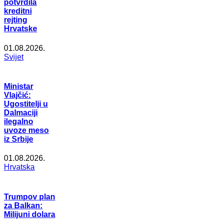
potvrdila
kreditni
rejting
Hrvatske
01.08.2026.
Svijet
Ministar
Vlajčić:
Ugostitelji u
Dalmaciji
ilegalno
uvoze meso
iz Srbije
01.08.2026.
Hrvatska
Trumpov plan
za Balkan:
Milijuni dolara