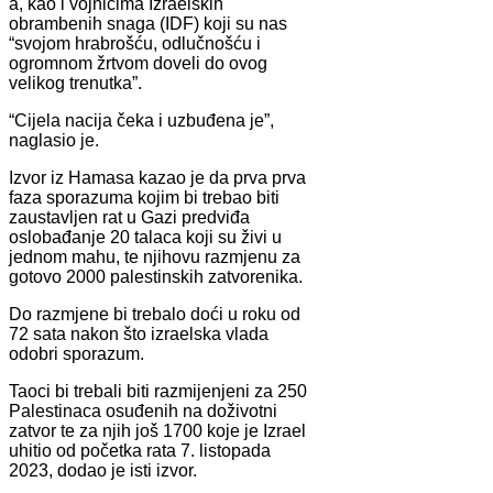
a, kao i vojnicima Izraelskih
obrambenih snaga (IDF) koji su nas
“svojom hrabrošću, odlučnošću i
ogromnom žrtvom doveli do ovog
velikog trenutka”.
“Cijela nacija čeka i uzbuđena je”,
naglasio je.
Izvor iz Hamasa kazao je da prva prva
faza sporazuma kojim bi trebao biti
zaustavljen rat u Gazi predviđa
oslobađanje 20 talaca koji su živi u
jednom mahu, te njihovu razmjenu za
gotovo 2000 palestinskih zatvorenika.
Do razmjene bi trebalo doći u roku od
72 sata nakon što izraelska vlada
odobri sporazum.
Taoci bi trebali biti razmijenjeni za 250
Palestinaca osuđenih na doživotni
zatvor te za njih još 1700 koje je Izrael
uhitio od početka rata 7. listopada
2023, dodao je isti izvor.