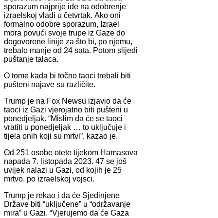
sporazum najprije ide na odobrenje
izraelskoj vladi u četvrtak. Ako oni
formalno odobre sporazum, Izrael
mora povući svoje trupe iz Gaze do
dogovorene linije za što bi, po njemu,
trebalo manje od 24 sata. Potom slijedi
puštanje talaca.
O tome kada bi točno taoci trebali biti
pušteni najave su različite.
Trump je na Fox Newsu izjavio da će
taoci iz Gazi vjerojatno biti pušteni u
ponedjeljak. “Mislim da će se taoci
vratiti u ponedjeljak … to uključuje i
tijela onih koji su mrtvi”, kazao je.
Od 251 osobe otete tijekom Hamasova
napada 7. listopada 2023. 47 se još
uvijek nalazi u Gazi, od kojih je 25
mrtvo, po izraelskoj vojsci.
Trump je rekao i da će Sjedinjene
Države biti “uključene” u “održavanje
mira” u Gazi. “Vjerujemo da će Gaza