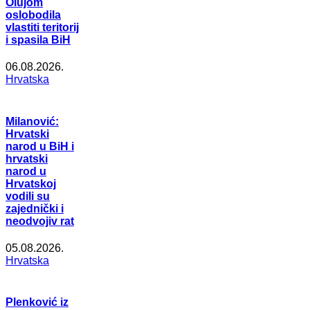
Olujom
oslobodila
vlastiti teritorij
i spasila BiH
06.08.2026.
Hrvatska
Milanović:
Hrvatski
narod u BiH i
hrvatski
narod u
Hrvatskoj
vodili su
zajednički i
neodvojiv rat
05.08.2026.
Hrvatska
Plenković iz