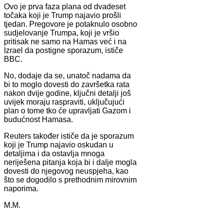
Ovo je prva faza plana od dvadeset
točaka koji je Trump najavio prošli
tjedan. Pregovore je potaknulo osobno
sudjelovanje Trumpa, koji je vršio
pritisak ne samo na Hamas već i na
Izrael da postigne sporazum, ističe
BBC.
No, dodaje da se, unatoč nadama da
bi to moglo dovesti do završetka rata
nakon dvije godine, ključni detalji još
uvijek moraju raspraviti, uključujući
plan o tome tko će upravljati Gazom i
budućnost Hamasa.
Reuters također ističe da je sporazum
koji je Trump najavio oskudan u
detaljima i da ostavlja mnoga
neriješena pitanja koja bi i dalje mogla
dovesti do njegovog neuspjeha, kao
što se dogodilo s prethodnim mirovnim
naporima.
M.M.