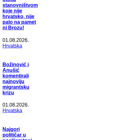
stanovništvom
koje nije
hrvatsko, nije
palo na pamet
ni Brozu!
01.08.2026.
Hrvatska
Božinović i
Anušić
komentirali
najnoviju
migrantsku
krizu
01.08.2026.
Hrvatska
Najgori
političar u