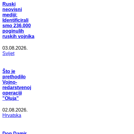
Ruski
neovisni
mediji:
Identificirali
smo 236.000
poginulih
ruskih vojnika
03.08.2026.
Svijet
Što je
prethodilo
Vojno-
redarstvenoj
operaciji
"Oluja"
02.08.2026.
Hrvatska
Don Damir