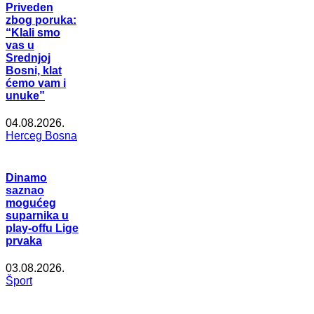
Priveden
zbog poruka:
“Klali smo
vas u
Srednjoj
Bosni, klat
ćemo vam i
unuke”
04.08.2026.
Herceg Bosna
Dinamo
saznao
mogućeg
suparnika u
play-offu Lige
prvaka
03.08.2026.
Šport