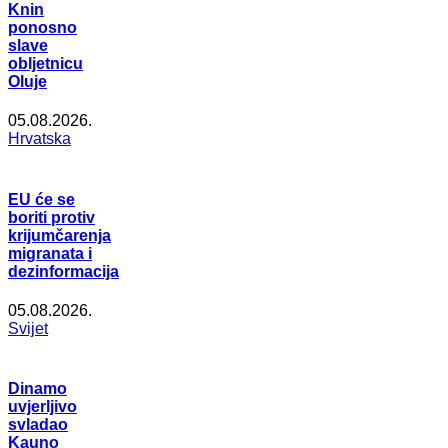
Knin
ponosno
slave
obljetnicu
Oluje
05.08.2026.
Hrvatska
EU će se
boriti protiv
krijumčarenja
migranata i
dezinformacija
05.08.2026.
Svijet
Dinamo
uvjerljivo
svladao
Kauno