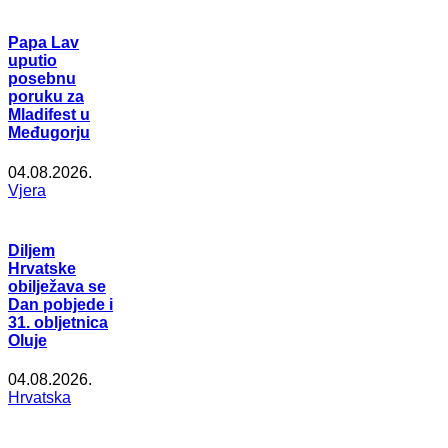
Papa Lav
uputio
posebnu
poruku za
Mladifest u
Međugorju
04.08.2026.
Vjera
Diljem
Hrvatske
obilježava se
Dan pobjede i
31. obljetnica
Oluje
04.08.2026.
Hrvatska