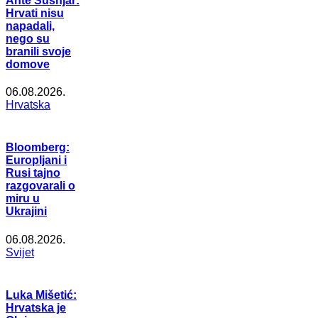
Ante Šušnjar:
Hrvati nisu
napadali,
nego su
branili svoje
domove
06.08.2026.
Hrvatska
Bloomberg:
Europljani i
Rusi tajno
razgovarali o
miru u
Ukrajini
06.08.2026.
Svijet
Luka Mišetić:
Hrvatska je