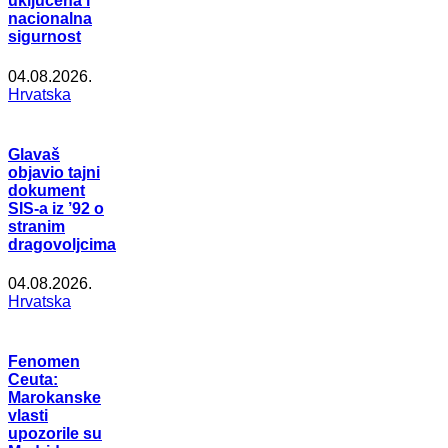
uključena i
nacionalna
sigurnost
04.08.2026.
Hrvatska
Glavaš
objavio tajni
dokument
SIS-a iz ’92 o
stranim
dragovoljcima
04.08.2026.
Hrvatska
Fenomen
Ceuta:
Marokanske
vlasti
upozorile su