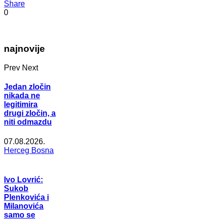
Share
0
najnovije
Prev
Next
Jedan zločin
nikada ne
legitimira
drugi zločin, a
niti odmazdu
07.08.2026.
Herceg Bosna
Ivo Lovrić:
Sukob
Plenkovića i
Milanovića
samo se