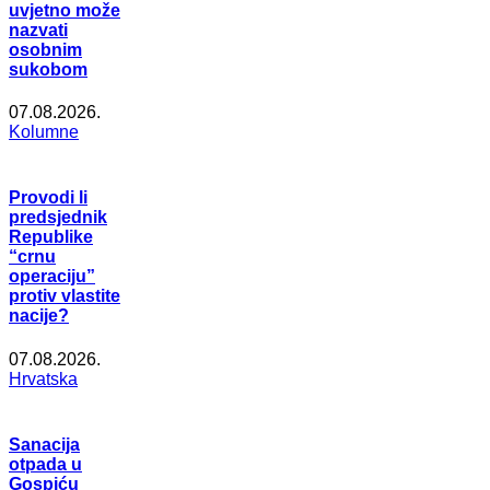
uvjetno može
nazvati
osobnim
sukobom
07.08.2026.
Kolumne
Provodi li
predsjednik
Republike
“crnu
operaciju”
protiv vlastite
nacije?
07.08.2026.
Hrvatska
Sanacija
otpada u
Gospiću