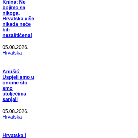
Knina: Ne
bojimo se
nikoga,
Hrvatska više
nikada neće
biti
nezaštićena!
05.08.2026.
Hrvatska
Anušić:
Uspjeli smo u
onome što
smo
stoljećima
sanjali
05.08.2026.
Hrvatska
Hrvatska i