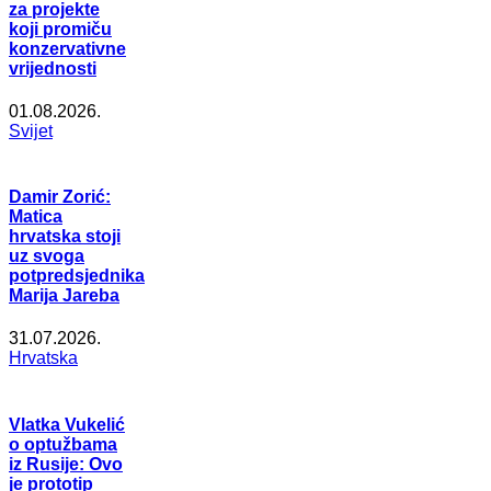
za projekte
koji promiču
konzervativne
vrijednosti
01.08.2026.
Svijet
Damir Zorić:
Matica
hrvatska stoji
uz svoga
potpredsjednika
Marija Jareba
31.07.2026.
Hrvatska
Vlatka Vukelić
o optužbama
iz Rusije: Ovo
je prototip