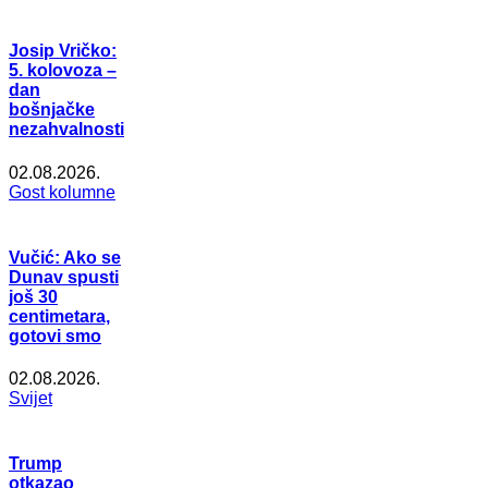
Josip Vričko:
5. kolovoza –
dan
bošnjačke
nezahvalnosti
02.08.2026.
Gost kolumne
Vučić: Ako se
Dunav spusti
još 30
centimetara,
gotovi smo
02.08.2026.
Svijet
Trump
otkazao