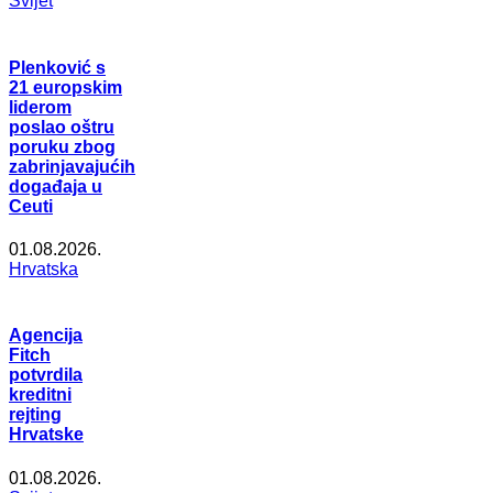
Svijet
Plenković s
21 europskim
liderom
poslao oštru
poruku zbog
zabrinjavajućih
događaja u
Ceuti
01.08.2026.
Hrvatska
Agencija
Fitch
potvrdila
kreditni
rejting
Hrvatske
01.08.2026.