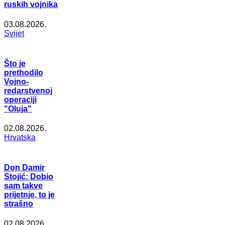
ruskih vojnika
03.08.2026.
Svijet
Što je
prethodilo
Vojno-
redarstvenoj
operaciji
"Oluja"
02.08.2026.
Hrvatska
Don Damir
Stojić: Dobio
sam takve
prijetnje, to je
strašno
02.08.2026.