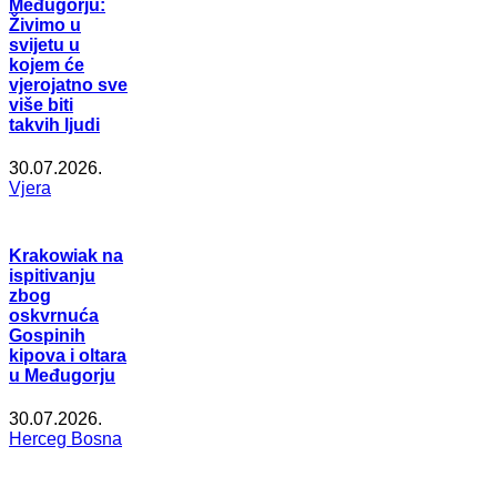
Međugorju:
Živimo u
svijetu u
kojem će
vjerojatno sve
više biti
takvih ljudi
30.07.2026.
Vjera
Krakowiak na
ispitivanju
zbog
oskvrnuća
Gospinih
kipova i oltara
u Međugorju
30.07.2026.
Herceg Bosna