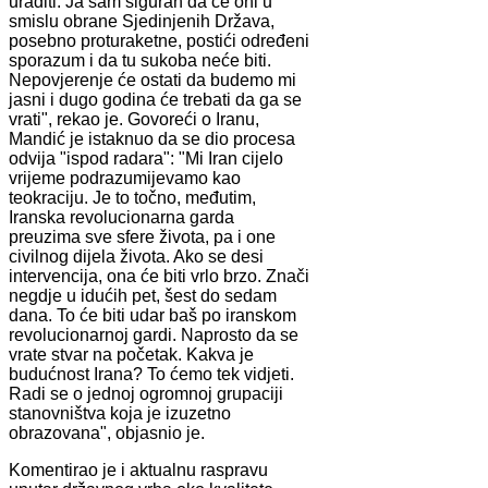
uraditi. Ja sam siguran da će oni u
smislu obrane Sjedinjenih Država,
posebno proturaketne, postići određeni
sporazum i da tu sukoba neće biti.
Nepovjerenje će ostati da budemo mi
jasni i dugo godina će trebati da ga se
vrati", rekao je. Govoreći o Iranu,
Mandić je istaknuo da se dio procesa
odvija "ispod radara": "Mi Iran cijelo
vrijeme podrazumijevamo kao
teokraciju. Je to točno, međutim,
Iranska revolucionarna garda
preuzima sve sfere života, pa i one
civilnog dijela života. Ako se desi
intervencija, ona će biti vrlo brzo. Znači
negdje u idućih pet, šest do sedam
dana. To će biti udar baš po iranskom
revolucionarnoj gardi. Naprosto da se
vrate stvar na početak. Kakva je
budućnost Irana? To ćemo tek vidjeti.
Radi se o jednoj ogromnoj grupaciji
stanovništva koja je izuzetno
obrazovana", objasnio je.
Komentirao je i aktualnu raspravu