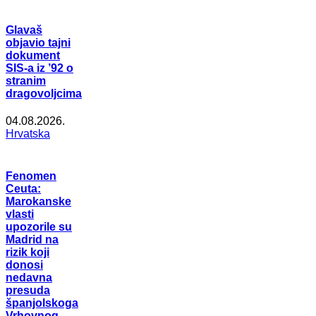
Glavaš
objavio tajni
dokument
SIS-a iz ’92 o
stranim
dragovoljcima
04.08.2026.
Hrvatska
Fenomen
Ceuta:
Marokanske
vlasti
upozorile su
Madrid na
rizik koji
donosi
nedavna
presuda
španjolskoga
Vrhovnog