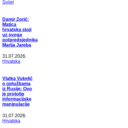
Svijet
Damir Zorić:
Matica
hrvatska stoji
uz svoga
potpredsjednika
Marija Jareba
31.07.2026.
Hrvatska
Vlatka Vukelić
o optužbama
iz Rusije: Ovo
je prototip
informacijske
manipulacije
31.07.2026.
Hrvatska