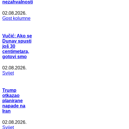
nezahvalnosti
02.08.2026.
Gost kolumne
Vučić: Ako se
Dunav spusti
još 30
centimetara,
gotovi smo
02.08.2026.
Svijet
Trump
otkazao
planirane
napade na
Iran
02.08.2026.
Svijet