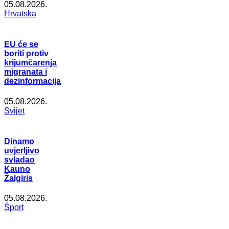
05.08.2026.
Hrvatska
EU će se
boriti protiv
krijumčarenja
migranata i
dezinformacija
05.08.2026.
Svijet
Dinamo
uvjerljivo
svladao
Kauno
Žalgiris
05.08.2026.
Šport