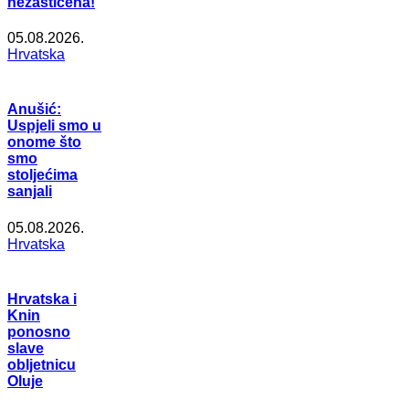
nezaštićena!
05.08.2026.
Hrvatska
Anušić:
Uspjeli smo u
onome što
smo
stoljećima
sanjali
05.08.2026.
Hrvatska
Hrvatska i
Knin
ponosno
slave
obljetnicu
Oluje