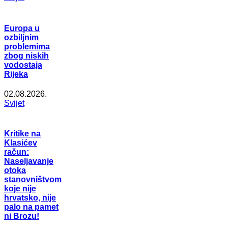
Europa u
ozbiljnim
problemima
zbog niskih
vodostaja
Rijeka
02.08.2026.
Svijet
Kritike na
Klasićev
račun:
Naseljavanje
otoka
stanovništvom
koje nije
hrvatsko, nije
palo na pamet
ni Brozu!