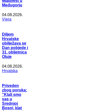
Mladifest u
Međugorju
04.08.2026.
Vjera
Diljem
Hrvatske
obilježava se
Dan pobjede i
31. obljetnica
Oluje
04.08.2026.
Hrvatska
Priveden
zbog poruka:
“Klali smo
vas u
Srednjoj
Bosni, klat