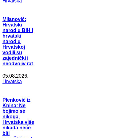
Hrvatska
Milanović:
Hrvatski
narod u BiH i
hrvatski
narod u
Hrvatskoj
vodili su
zajednički i
neodvojiv rat
05.08.2026.
Hrvatska
Plenković iz
Knina: Ne
bojimo se
nikoga,
Hrvatska više
nikada neće
biti