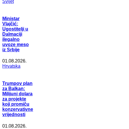
Svijet
Ministar
Vlajčić:
Ugostitelji u
Dalmaciji
ilegalno
uvoze meso
iz Srbije
01.08.2026.
Hrvatska
Trumpov plan
za Balkan:
Milijuni dolara
za projekte
koji promiču
konzervativne
vrijednosti
01.08.2026.