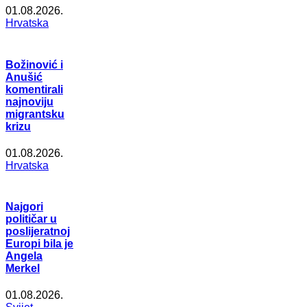
01.08.2026.
Hrvatska
Božinović i
Anušić
komentirali
najnoviju
migrantsku
krizu
01.08.2026.
Hrvatska
Najgori
političar u
poslijeratnoj
Europi bila je
Angela
Merkel
01.08.2026.