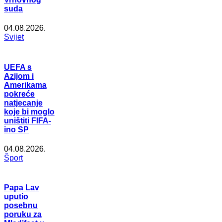
suda
04.08.2026.
Svijet
UEFA s
Azijom i
Amerikama
pokreće
natjecanje
koje bi moglo
uništiti FIFA-
ino SP
04.08.2026.
Šport
Papa Lav
uputio
posebnu
poruku za