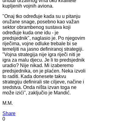
unutar državnog vrha oko kvalitete
kupljenih vojnih aviona.
"Onaj tko određuje kada su u pitanju
oružane snage, posebno kao važan
sektor obrambenog sustava koji
određuje kuda one idu - je
predsjednik", naglasio je. Po njegovim
riječima, vojne odluke trebale bi se
temeljiti na jasno definiranoj strategiji.
"Vojna strategija nije igra riječi niti je
igra za malu djecu. Je li to predsjednik
uradio? Nije nikad. Mi izaberemo
predsjednika, on je plaćen. Neka izvoli
to raditi. Kada donesete takvu
strategiju definirali ste ciljeve, načine i
sredstva. Onda ništa izvan toga ne
može izići", zaključio je Mandić.
M.M.
Share
0