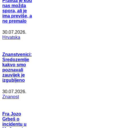
Pravda je kod
nas možda
spora, ali je
ima previše, a
ne premalo
30.07.2026.
Hrvatska
Znanstvenici:
Sredozemlje
kakvo smo
poznavali
zauvijek je
izgubljeno
30.07.2026.
Znanost
Fra Jozo
Grbeš o
incidentu u