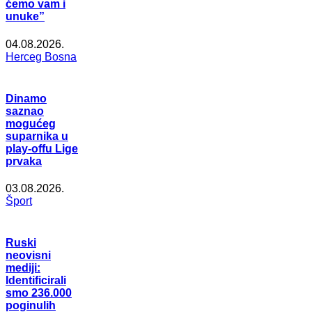
ćemo vam i
unuke”
04.08.2026.
Herceg Bosna
Dinamo
saznao
mogućeg
suparnika u
play-offu Lige
prvaka
03.08.2026.
Šport
Ruski
neovisni
mediji:
Identificirali
smo 236.000
poginulih