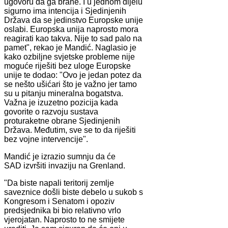
ugovoru da ga brane. I u jednom dijelu
sigurno ima intencija i Sjedinjenih
Država da se jedinstvo Europske unije
oslabi. Europska unija naprosto mora
reagirati kao takva. Nije to sad palo na
pamet", rekao je Mandić. Naglasio je
kako ozbiljne svjetske probleme nije
moguće riješiti bez uloge Europske
unije te dodao: "Ovo je jedan potez da
se nešto ušićari što je važno jer tamo
su u pitanju mineralna bogatstva.
Važna je izuzetno pozicija kada
govorite o razvoju sustava
proturaketne obrane Sjedinjenih
Država. Međutim, sve se to da riješiti
bez vojne intervencije".
Mandić je izrazio sumnju da će
SAD izvršiti invaziju na Grenland.
"Da biste napali teritorij zemlje
saveznice došli biste debelo u sukob s
Kongresom i Senatom i opoziv
predsjednika bi bio relativno vrlo
vjerojatan. Naprosto to ne smijete