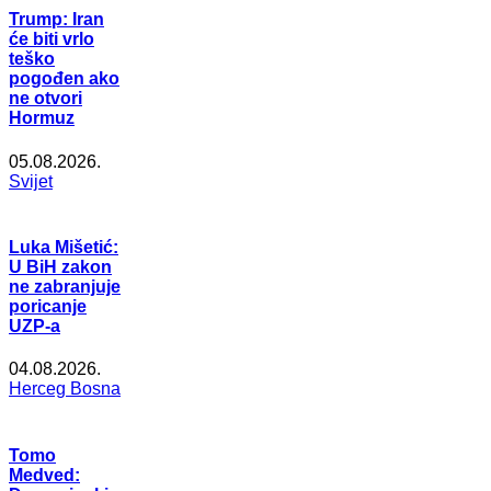
Trump: Iran
će biti vrlo
teško
pogođen ako
ne otvori
Hormuz
05.08.2026.
Svijet
Luka Mišetić:
U BiH zakon
ne zabranjuje
poricanje
UZP-a
04.08.2026.
Herceg Bosna
Tomo
Medved: