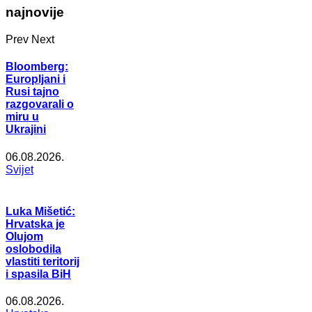
najnovije
Prev
Next
Bloomberg:
Europljani i
Rusi tajno
razgovarali o
miru u
Ukrajini
06.08.2026.
Svijet
Luka Mišetić:
Hrvatska je
Olujom
oslobodila
vlastiti teritorij
i spasila BiH
06.08.2026.