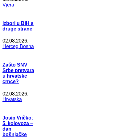
Vjera
Izbori u BiH s
druge strane
02.08.2026.
Herceg Bosna
Zašto SNV
Srbe pretvara
u hrvatske
crnce?
02.08.2026.
Hrvatska
Josip Vričko:
5. kolovoza –
dan
bošnjačke